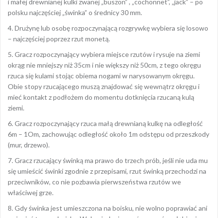
i małej drewnianej kulki zwanej „buszon” , „cochonnet”, „jack” – po
polsku najczęściej „świnka” o średnicy 30 mm.
4. Drużynę lub osobę rozpoczynającą rozgrywkę wybiera się losowo
– najczęściej poprzez rzut monetą.
5. Gracz rozpoczynający wybiera miejsce rzutów i rysuje na ziemi
okrąg nie mniejszy niż 35cm i nie większy niż 50cm, z tego okręgu
rzuca się kulami stojąc obiema nogami w narysowanym okręgu.
Obie stopy rzucającego muszą znajdować się wewnątrz okręgu i
mieć kontakt z podłożem do momentu dotknięcia rzucaną kulą
ziemi.
6. Gracz rozpoczynający rzuca małą drewnianą kulkę na odległość
6m – 1Om, zachowując odległość około 1m odstępu od przeszkody
(mur, drzewo).
7. Gracz rzucający świnką ma prawo do trzech prób, jeśli nie uda mu
się umieścić świnki zgodnie z przepisami, rzut świnką przechodzi na
przeciwników, co nie pozbawia pierwszeństwa rzutów we
właściwej grze.
8. Gdy świnka jest umieszczona na boisku, nie wolno poprawiać ani