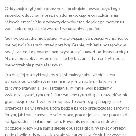
Oddychajcie głęboko przez nos, spróbujcie doświadczyć tego
sposobu oddychania oraz świadomego, ciągłego rozluźniania
różnych części ciała, a zobaczycie wówczas do jakiego momentu
wasz talent będzie się wyrażał w naturalny sposób.
Gdy od początku nie będziemy przywiązani do pojęcia wygranej, to
nie pojawi się strach przed porażką. Granie, robienie postępów w
swej sztuce, to powinno nam wystarczyć, nawet podczas turnieju.
Nie ma potrzeby myśleć o tym, co będzie, ani o tym co było, bo to
niepotrzebnie przeciąża umysł.
Dla długiej praktyki najlepsze jest maksymalne zmniejszenie
osobistego wysiłku w momencie wyrzucania kuli, dotyczy to
zarówno stawiania, jak i strzelania. im mniej woli będziemy
wykorzystywać, tym dłużej utrzymamy rytm długich zawodów, nie
gromadząc niepotrzebnych napięć. To ważne, gdyż napięcia te
przerodzą się w agresję, która będzie bardzo przeszkadzać zarówno
innym, jak i nam samym. A więc praca, praca i jeszcze raz praca nad
nadgarstkiem i balansem ciała. Powinniśmy mieć to cudowne
odczucie, kiedy kula sam z siebie opuszcza dłoń. Wszyscy przeżyli
takie chwile, gdy wszystko staje się łatwe i dzieje się bez wysiłku.