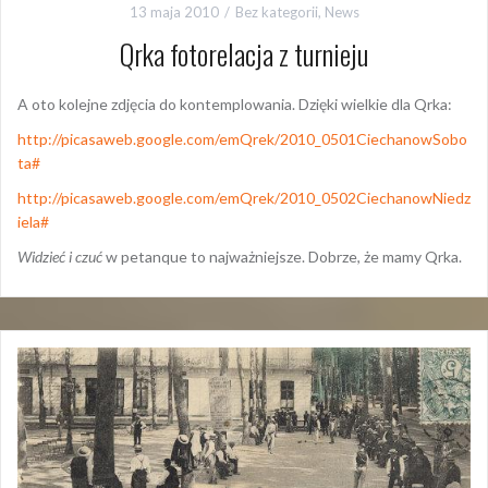
13 maja 2010
Bez kategorii
,
News
Qrka fotorelacja z turnieju
A oto kolejne zdjęcia do kontemplowania. Dzięki wielkie dla Qrka:
http://picasaweb.google.com/emQrek/2010_0501CiechanowSobo
ta#
http://picasaweb.google.com/emQrek/2010_0502CiechanowNiedz
iela#
Widzieć i czuć
w petanque to najważniejsze. Dobrze, że mamy Qrka.