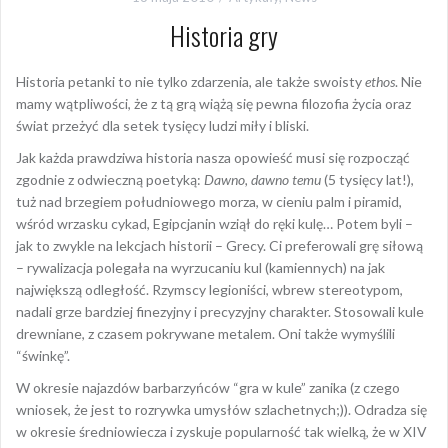
Historia gry
Historia petanki to nie tylko zdarzenia, ale także swoisty
ethos
. Nie
mamy wątpliwości, że z tą grą wiążą się pewna filozofia życia oraz
świat przeżyć dla setek tysięcy ludzi miły i bliski.
Jak każda prawdziwa historia nasza opowieść musi się rozpocząć
zgodnie z odwieczną poetyką:
Dawno, dawno temu
(5 tysięcy lat!),
tuż nad brzegiem południowego morza, w cieniu palm i piramid,
wśród wrzasku cykad, Egipcjanin wziął do ręki kulę… Potem byli –
jak to zwykle na lekcjach historii – Grecy. Ci preferowali grę siłową
– rywalizacja polegała na wyrzucaniu kul (kamiennych) na jak
największą odległość. Rzymscy legioniści, wbrew stereotypom,
nadali grze bardziej finezyjny i precyzyjny charakter. Stosowali kule
drewniane, z czasem pokrywane metalem. Oni także wymyślili
“świnkę”.
W okresie najazdów barbarzyńców “gra w kule” zanika (z czego
wniosek, że jest to rozrywka umysłów szlachetnych;)). Odradza się
w okresie średniowiecza i zyskuje popularność tak wielką, że w XIV