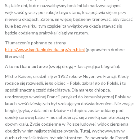
Są takie dni, które nazwalibyśmy boskimi lub nadzwyczajnymi.
większość graczy poszukuje tego stanu, lecz pojawia się on przy
niewielu okazjach. Zatem, im więcej będziemy trenować, aby rzucać
kule bez wysiłku, tym częściej ta wyjątkowa okazja stawać się
będzie codzienną praktyką i ciągłym rzutem.
Tłumaczenie pobrane ze strony
http://www.kapitankuleczka.org/zen.html
(poprawiłem drobne
literówki:)
A to
notka o autorze
(swoją drogą – fascynująca biografia):
Mistrz Kaisen, urodził się w 1952 roku w Noyon we Francji. Kiedy
rodzice się rozwiedli, jego ojciec – Polak, zabrał go do Polski, i tu
spędził znaczną część dzieciństwa. Dla małego chłopca,
urodzonego w wolnej Francji, przyjazd do komunistycznej Polski w
latach sześćdziesiątych był szokującym doświadczeniem. Nie znając
biegle języka, z dala od rodziców – chłopiec został oddany pod
opiekę surowej babci – musiał zderzyć się z wielką samotnością w
obcym kraju. Życie codzienne w Polsce ludowej, widok cierpienia
obudziły w nim najistotniejsze pytania. Tutaj, wychowywany w
duchu chrześcijańskim, był ministrantem. Po powrocie do Francji