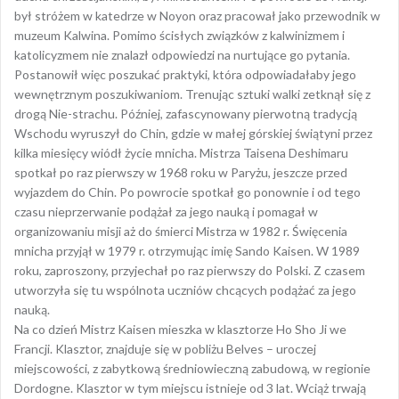
był stróżem w katedrze w Noyon oraz pracował jako przewodnik w
muzeum Kalwina. Pomimo ścisłych związków z kalwinizmem i
katolicyzmem nie znalazł odpowiedzi na nurtujące go pytania.
Postanowił więc poszukać praktyki, która odpowiadałaby jego
wewnętrznym poszukiwaniom. Trenując sztuki walki zetknął się z
drogą Nie-strachu. Później, zafascynowany pierwotną tradycją
Wschodu wyruszył do Chin, gdzie w małej górskiej świątyni przez
kilka miesięcy wiódł życie mnicha. Mistrza Taisena Deshimaru
spotkał po raz pierwszy w 1968 roku w Paryżu, jeszcze przed
wyjazdem do Chin. Po powrocie spotkał go ponownie i od tego
czasu nieprzerwanie podążał za jego nauką i pomagał w
organizowaniu misji aż do śmierci Mistrza w 1982 r. Święcenia
mnicha przyjął w 1979 r. otrzymując imię Sando Kaisen. W 1989
roku, zaproszony, przyjechał po raz pierwszy do Polski. Z czasem
utworzyła się tu wspólnota uczniów chcących podążać za jego
nauką.
Na co dzień Mistrz Kaisen mieszka w klasztorze Ho Sho Ji we
Francji. Klasztor, znajduje się w pobliżu Belves – uroczej
miejscowości, z zabytkową średniowieczną zabudową, w regionie
Dordogne. Klasztor w tym miejscu istnieje od 3 lat. Wciąż trwają