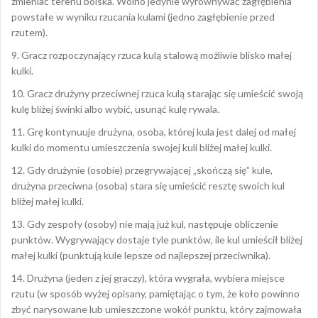
zmieniać terenu boiska. Wolno jedynie wyrównywać zagłębienia
powstałe w wyniku rzucania kulami (jedno zagłębienie przed
rzutem).
9. Gracz rozpoczynający rzuca kulą stalową możliwie blisko małej
kulki.
10. Gracz drużyny przeciwnej rzuca kulą starając się umieścić swoją
kulę bliżej świnki albo wybić, usunąć kulę rywala.
11. Grę kontynuuje drużyna, osoba, której kula jest dalej od małej
kulki do momentu umieszczenia swojej kuli bliżej małej kulki.
12. Gdy drużynie (osobie) przegrywającej „skończą się” kule,
drużyna przeciwna (osoba) stara się umieścić resztę swoich kul
bliżej małej kulki.
13. Gdy zespoły (osoby) nie mają już kul, następuje obliczenie
punktów. Wygrywający dostaje tyle punktów, ile kul umieścił bliżej
małej kulki (punktują kule lepsze od najlepszej przeciwnika).
14. Drużyna (jeden z jej graczy), która wygrała, wybiera miejsce
rzutu (w sposób wyżej opisany, pamiętając o tym, że koło powinno
zbyć narysowane lub umieszczone wokół punktu, który zajmowała