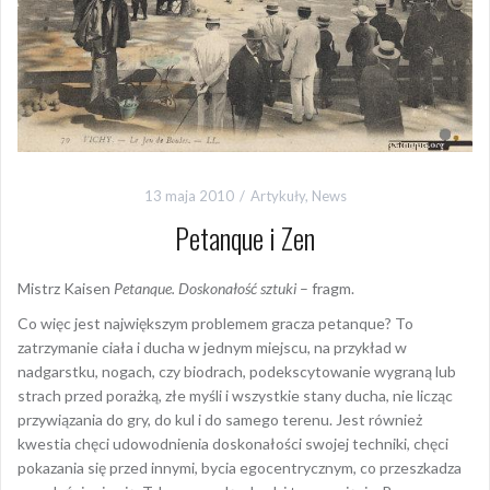
13 maja 2010
Artykuły
,
News
Petanque i Zen
Mistrz Kaisen
Petanque. Doskonałość sztuki
– fragm.
Co więc jest największym problemem gracza petanque? To
zatrzymanie ciała i ducha w jednym miejscu, na przykład w
nadgarstku, nogach, czy biodrach, podekscytowanie wygraną lub
strach przed porażką, złe myśli i wszystkie stany ducha, nie licząc
przywiązania do gry, do kul i do samego terenu. Jest również
kwestia chęci udowodnienia doskonałości swojej techniki, chęci
pokazania się przed innymi, bycia egocentrycznym, co przeszkadza