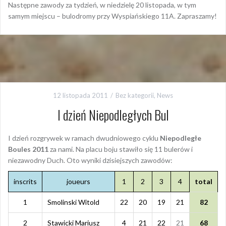
Następne zawody za tydzień, w niedzielę 20 listopada, w tym
samym miejscu – bulodromy przy Wyspiańskiego 11A. Zapraszamy!
12 listopada 2011
Bez kategorii
,
News
I dzień Niepodległych Bul
I dzień rozgrywek w ramach dwudniowego cyklu
Niepodległe
Boules 2011
za nami. Na placu boju stawiło się 11 bulerów i
niezawodny Duch. Oto wyniki dzisiejszych zawodów:
inscrits
joueurs
1
2
3
4
total
1
Smolinski Witold
22
20
19
21
82
2
Stawicki Mariusz
4
21
22
21
68