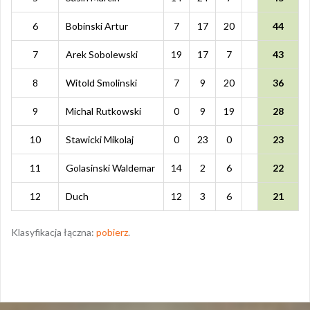
6
Bobinski Artur
7
17
20
44
7
Arek Sobolewski
19
17
7
43
8
Witold Smolinski
7
9
20
36
9
Michal Rutkowski
0
9
19
28
10
Stawicki Mikolaj
0
23
0
23
11
Golasinski Waldemar
14
2
6
22
12
Duch
12
3
6
21
Klasyfikacja łączna:
pobierz
.