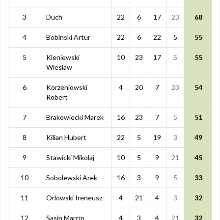
3
Duch
22
6
17
23
68
4
Bobinski Artur
22
6
22
5
55
5
Kleniewski
10
23
17
5
55
Wieslaw
6
Korzeniowski
4
20
7
23
54
Robert
7
Brakowiecki Marek
16
23
7
5
51
8
Kilian Hubert
22
5
19
3
49
9
Stawicki Mikolaj
10
5
9
21
45
10
Sobolewski Arek
16
3
9
5
33
11
Orlowski Ireneusz
4
21
4
3
32
12
Sasin Marcin
4
3
4
21
32