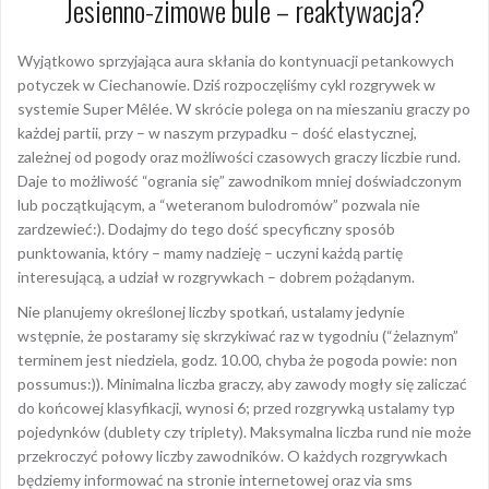
Jesienno-zimowe bule – reaktywacja?
Wyjątkowo sprzyjająca aura skłania do kontynuacji petankowych
potyczek w Ciechanowie. Dziś rozpoczęliśmy cykl rozgrywek w
systemie Super Mêlée. W skrócie polega on na mieszaniu graczy po
każdej partii, przy – w naszym przypadku – dość elastycznej,
zależnej od pogody oraz możliwości czasowych graczy liczbie rund.
Daje to możliwość “ogrania się” zawodnikom mniej doświadczonym
lub początkującym, a “weteranom bulodromów” pozwala nie
zardzewieć:). Dodajmy do tego dość specyficzny sposób
punktowania, który – mamy nadzieję – uczyni każdą partię
interesującą, a udział w rozgrywkach – dobrem pożądanym.
Nie planujemy określonej liczby spotkań, ustalamy jedynie
wstępnie, że postaramy się skrzykiwać raz w tygodniu (“żelaznym”
terminem jest niedziela, godz. 10.00, chyba że pogoda powie: non
possumus:)). Minimalna liczba graczy, aby zawody mogły się zaliczać
do końcowej klasyfikacji, wynosi 6; przed rozgrywką ustalamy typ
pojedynków (dublety czy triplety). Maksymalna liczba rund nie może
przekroczyć połowy liczby zawodników. O każdych rozgrywkach
będziemy informować na stronie internetowej oraz via sms