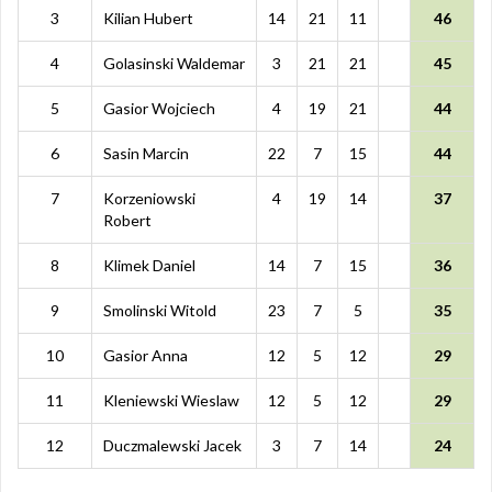
3
Kilian Hubert
14
21
11
46
4
Golasinski Waldemar
3
21
21
45
5
Gasior Wojciech
4
19
21
44
6
Sasin Marcin
22
7
15
44
7
Korzeniowski
4
19
14
37
Robert
8
Klimek Daniel
14
7
15
36
9
Smolinski Witold
23
7
5
35
10
Gasior Anna
12
5
12
29
11
Kleniewski Wieslaw
12
5
12
29
12
Duczmalewski Jacek
3
7
14
24