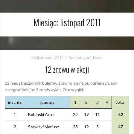
Miesiąc:
listopad 2011
26 listopada 2011
Bez kategorii
,
News
12 znowu w akcji
12 nieustraszonych bulerów stawiło się na bulodromach, aby
rozegrać kolejne 3 rundy cyklu. Oto wyniki:
inscrits
joueurs
1
2
3
4
total
1
Bobinski Artur
22
19
11
52
2
Stawicki Mariusz
23
19
5
47