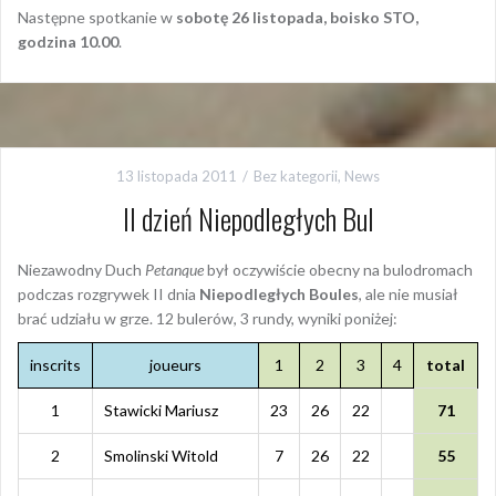
Następne spotkanie w
sobotę 26 listopada, boisko STO,
godzina 10.00
.
13 listopada 2011
Bez kategorii
,
News
II dzień Niepodległych Bul
Niezawodny Duch
Petanque
był oczywiście obecny na bulodromach
podczas rozgrywek II dnia
Niepodległych Boules
, ale nie musiał
brać udziału w grze. 12 bulerów, 3 rundy, wyniki poniżej:
inscrits
joueurs
1
2
3
4
total
1
Stawicki Mariusz
23
26
22
71
2
Smolinski Witold
7
26
22
55