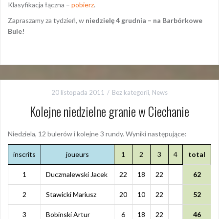
Klasyfikacja łączna –
pobierz
.
Zapraszamy za tydzień, w
niedzielę 4 grudnia – na Barbórkowe
Bule!
20 listopada 2011
Bez kategorii
,
News
Kolejne niedzielne granie w Ciechanie
Niedziela, 12 bulerów i kolejne 3 rundy. Wyniki następujące:
inscrits
joueurs
1
2
3
4
total
1
Duczmalewski Jacek
22
18
22
62
2
Stawicki Mariusz
20
10
22
52
3
Bobinski Artur
6
18
22
46