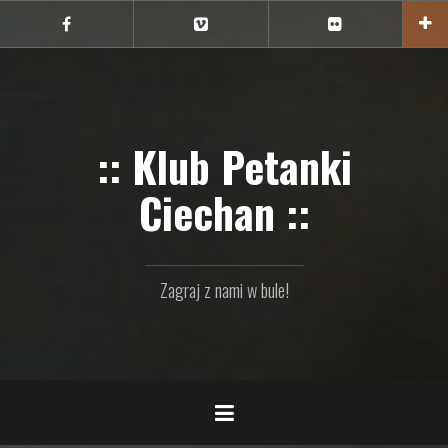
Przejdź
do
Ciechan
Ciechan
Ciechan
na
na
na
treści
FB
Vimeo
Flickr
:: Klub Petanki
Ciechan ::
Zagraj z nami w bule!