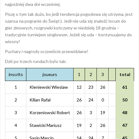
najpóźniej dwa dni wcześniej.
Piszę o tym tak dużo, bo jeśli tendencja pogodowa się utrzyma, jest
szansa na pogranie do Świąt:). Jeśli nie uda się znaleźć locum do
gier zimowych, rozgrywki kończymy w niedzielę 18 grudnia –
tradycyjnie turniejem singlowym. Jeżeli się uda – kontynuujemy do
wiosny!
Puchary i nagrody oczywiście przewidziane!
Dziś po trzech rundach było tak:
inscrits
joueurs
1
2
3
total
1
Kleniewski Wieslaw
12
23
26
61
2
Kilian Rafal
26
24
0
50
3
Korzeniowski Robert
26
3
19
48
4
Stawicki Mariusz
19
2
26
47
5
Sasin Marcin
14
24
7
45