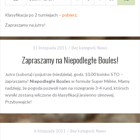
Klasyfikacja po 2 turniejach –
pobierz
.
Zapraszamy na jutro!
11 listopada 2011
Bez kategorii
,
News
Zapraszamy na Niepodległe Boules!
Jutro (sobota) i pojutrze (niedziela), godz. 10.00 boisko STO –
zapraszamy!
Niepodległe Boules
w formule Super Mêlée. Mamy
nadzieję, że pogoda pozwoli nam na rozegranie 3-4 rund, których
wyniki zostaną wliczone do klasyfikacji jesienno-zimowej.
Przybywajcie!
6 listopada 2011
Bez kategorii
,
News