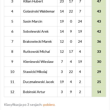
3
Kilian Hubert
23
17
7
47
4
Golasinski Waldemar
14
22
7
43
5
Sasin Marcin
19
0
24
43
6
Sobolewski Arek
14
9
19
42
7
Brakowiecki Marek
12
0
24
36
8
Rutkowski Michal
12
17
4
33
9
Kleniewski Wieslaw
7
4
19
30
10
Stawicki Mikolaj
3
22
4
29
11
Duczmalewski Jacek
19
4
2
25
12
Bobinski Artur
3
9
2
14
Klasyfikacja po 3 sesjach:
pobierz
.