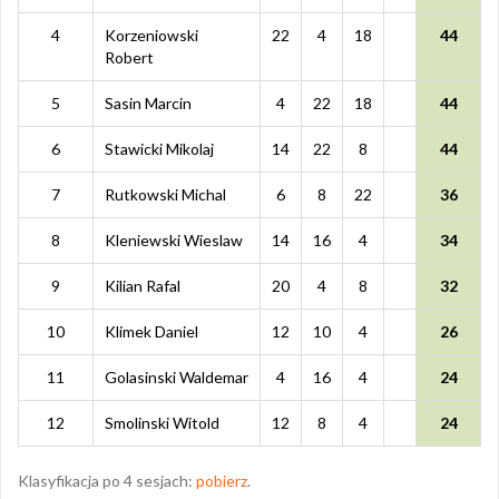
4
Korzeniowski
22
4
18
44
Robert
5
Sasin Marcin
4
22
18
44
6
Stawicki Mikolaj
14
22
8
44
7
Rutkowski Michal
6
8
22
36
8
Kleniewski Wieslaw
14
16
4
34
9
Kilian Rafal
20
4
8
32
10
Klimek Daniel
12
10
4
26
11
Golasinski Waldemar
4
16
4
24
12
Smolinski Witold
12
8
4
24
Klasyfikacja po 4 sesjach:
pobierz
.