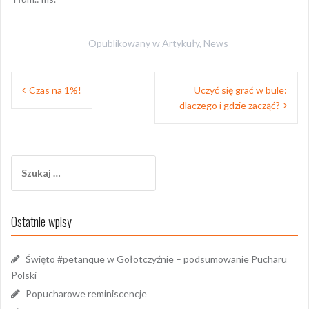
Opublikowany w
Artykuły
,
News
Nawigacja
Czas na 1%!
Uczyć się grać w bule:
wpisu
dlaczego i gdzie zacząć?
Szukaj:
Ostatnie wpisy
Święto #petanque w Gołotczyźnie – podsumowanie Pucharu
Polski
Popucharowe reminiscencje