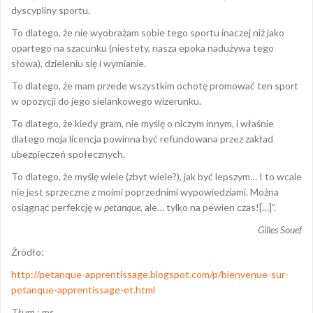
dyscypliny sportu.
To dlatego, że nie wyobrażam sobie tego sportu inaczej niż jako
opartego na szacunku (niestety, nasza epoka nadużywa tego
słowa), dzieleniu się i wymianie.
To dlatego, że mam przede wszystkim ochotę promować ten sport
w opozycji do jego sielankowego wizerunku.
To dlatego, że kiedy gram, nie myślę o niczym innym, i właśnie
dlatego moja licencja powinna być refundowana przez zakład
ubezpieczeń społecznych.
To dlatego, że myślę wiele (zbyt wiele?), jak być lepszym… I to wcale
nie jest sprzeczne z moimi poprzednimi wypowiedziami. Można
osiągnąć perfekcję w
petanque
, ale… tylko na pewien czas![…]”.
Gilles Souef
Źródło:
http://petanque-apprentissage.blogspot.com/p/bienvenue-sur-
petanque-apprentissage-et.html
Tłum.: ms.