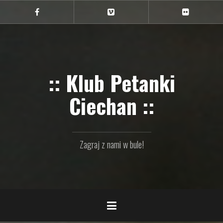
Przejdź
do
Ciechan
Ciechan
Ciechan
na
na
na
treści
FB
Vimeo
Flickr
:: Klub Petanki
Ciechan ::
Zagraj z nami w bule!