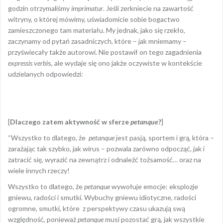
godzin otrzymaliśmy
imprimatur
. Jeśli zerkniecie na zawartość
witryny, o której mówimy, uświadomicie sobie bogactwo
zamieszczonego tam materiału. My jednak, jako się rzekło,
zaczynamy od pytań zasadniczych, które – jak mniemamy –
przyświecały także autorowi. Nie postawił on tego zagadnienia
expressis verbi
s, ale wydaje się ono jakże oczywiste w kontekście
udzielanych odpowiedzi:
[
Dlaczego zatem aktywność w sferze
petanque
?
]
“Wszystko to dlatego, że
petanque
jest pasją, sportem i grą, która –
zarażając tak szybko, jak wirus – pozwala zarówno odpocząć, jak i
zatracić się, wyrazić na zewnątrz i odnaleźć tożsamość… oraz na
wiele innych rzeczy!
Wszystko to dlatego, że
petanque
wywołuje emocje: eksplozje
gniewu, radości i smutki. Wybuchy gniewu idiotyczne, radości
ogromne, smutki, które z perspektywy czasu ukazują swą
względność, ponieważ
petanque
musi pozostać grą, jak wszystkie