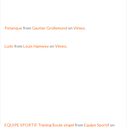
Petanque
from
Gautier Grollemund
on
Vimeo
.
Ludo
from
Louis Hamwey
on
Vimeo
.
EQUIPE SPORTIF Träning Boule singel
from
Equipe Sportif
on