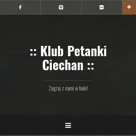
Przejdź
do
Ciechan
Ciechan
Ciechan
na
na
na
treści
FB
Vimeo
Flickr
:: Klub Petanki
Ciechan ::
Zagraj z nami w bule!