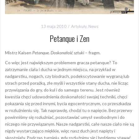
13 maja 2010
Artykuły
,
News
Petanque i Zen
Mistrz Kaisen
Petanque. Doskonałość sztuki
– fragm.
Co więc jest największym problemem gracza petanque? To
zatrzymanie ciała i ducha w jednym miejscu, na przykład w
nadgarstku, nogach, czy biodrach, podekscytowanie wygraną lub
strach przed porażką, złe myśli i wszystkie stany ducha, nie licząc
przywiązania do gry, do kul i do samego terenu. Jest również
kwestia chęci udowodnienia doskonałości swojej techniki, chęci
pokazania się przed innymi, bycia egocentrycznym, co przeszkadza
w rozluźnieniu się. Tak naprawdę, chodzi tu o napięcie. Bez przerwy
powinniśmy się rozluźniać, pozostawiać umysł swobodnym i do
niczego nie przywiązanym. Nasze nadgarstki, całe nasze ciało nie są
nigdy wystarczająco miękkie, więc nasz duch jest napięty i
skostniały. Podczas turnieju, gdy rozluźnimy się i będziemy stawać