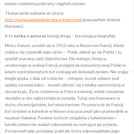
będzie codzienną praktyką i ciągłym rzutem.
Tłumaczenie pobrane ze strony
http://www.kapitankuleczka.org/zen.html
(poprawiłem drobne
literówki:)
A to
notka o autorze
(swoją drogą – fascynująca biografia):
Mistrz Kaisen, urodził się w 1952 roku w Noyon we Francji. Kiedy
rodzice się rozwiedli, jego ojciec – Polak, zabrał go do Polski, i tu
spędził znaczną część dzieciństwa. Dla małego chłopca,
urodzonego w wolnej Francji, przyjazd do komunistycznej Polski w
latach sześćdziesiątych był szokującym doświadczeniem. Nie znając
biegle języka, z dala od rodziców – chłopiec został oddany pod
opiekę surowej babci – musiał zderzyć się z wielką samotnością w
obcym kraju. Życie codzienne w Polsce ludowej, widok cierpienia
obudziły w nim najistotniejsze pytania. Tutaj, wychowywany w
duchu chrześcijańskim, był ministrantem. Po powrocie do Francji
był stróżem w katedrze w Noyon oraz pracował jako przewodnik w
muzeum Kalwina. Pomimo ścisłych związków z kalwinizmem i
katolicyzmem nie znalazł odpowiedzi na nurtujące go pytania.
Postanowił więc poszukać praktyki, która odpowiadałaby jego