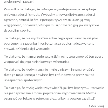
wiele innych rzeczy!
Wszystko to dlatego, że
petanque
wywołuje emocje: eksplozje
gniewu, radości i smutki. Wybuchy gniewu idiotyczne, radości
ogromne, smutki, które z perspektywy czasu ukazują swą
względność, ponieważ
petanque
musi pozostać grą, jak wszystkie
dyscypliny sportu.
To dlatego, że nie wyobrażam sobie tego sportu inaczej niż jako
opartego na szacunku (niestety, nasza epoka nadużywa tego
słowa), dzieleniu się i wymianie.
To dlatego, że mam przede wszystkim ochotę promować ten sport
w opozycji do jego sielankowego wizerunku.
To dlatego, że kiedy gram, nie myślę o niczym innym, i właśnie
dlatego moja licencja powinna być refundowana przez zakład
ubezpieczeń społecznych.
To dlatego, że myślę wiele (zbyt wiele?), jak być lepszym… I to wcale
nie jest sprzeczne z moimi poprzednimi wypowiedziami. Można
osiągnąć perfekcję w
petanque
, ale… tylko na pewien czas![…]”.
Gilles Souef