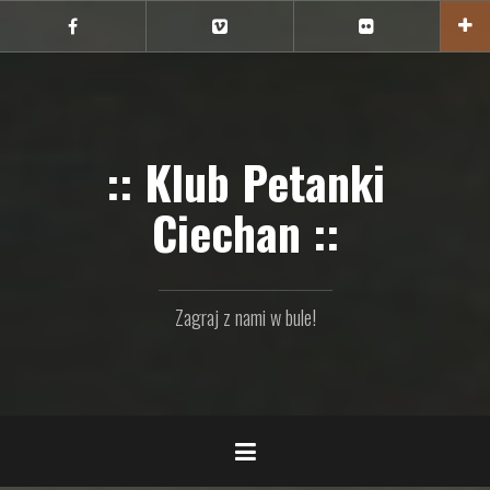
Przejdź
do
Ciechan
Ciechan
Ciechan
na
na
na
treści
FB
Vimeo
Flickr
:: Klub Petanki
Ciechan ::
Zagraj z nami w bule!