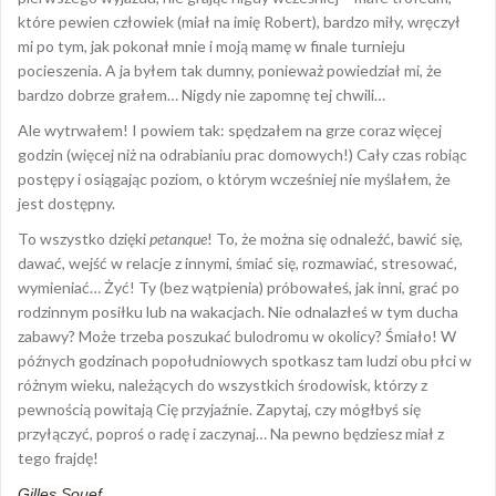
które pewien człowiek (miał na imię Robert), bardzo miły, wręczył
mi po tym, jak pokonał mnie i moją mamę w finale turnieju
pocieszenia. A ja byłem tak dumny, ponieważ powiedział mi, że
bardzo dobrze grałem… Nigdy nie zapomnę tej chwili…
Ale wytrwałem! I powiem tak: spędzałem na grze coraz więcej
godzin (więcej niż na odrabianiu prac domowych!) Cały czas robiąc
postępy i osiągając poziom, o którym wcześniej nie myślałem, że
jest dostępny.
To wszystko dzięki
petanque
! To, że można się odnaleźć, bawić się,
dawać, wejść w relacje z innymi, śmiać się, rozmawiać, stresować,
wymieniać… Żyć! Ty (bez wątpienia) próbowałeś, jak inni, grać po
rodzinnym posiłku lub na wakacjach. Nie odnalazłeś w tym ducha
zabawy? Może trzeba poszukać bulodromu w okolicy? Śmiało! W
późnych godzinach popołudniowych spotkasz tam ludzi obu płci w
różnym wieku, należących do wszystkich środowisk, którzy z
pewnością powitają Cię przyjaźnie. Zapytaj, czy mógłbyś się
przyłączyć, poproś o radę i zaczynaj… Na pewno będziesz miał z
tego frajdę!
Gilles Souef