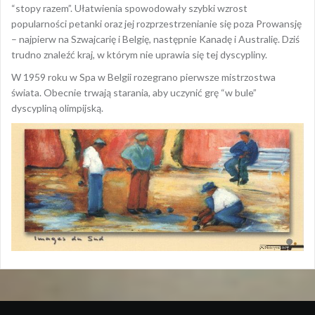
“stopy razem”. Ułatwienia spowodowały szybki wzrost
popularności petanki oraz jej rozprzestrzenianie się poza Prowansję
– najpierw na Szwajcarię i Belgię, następnie Kanadę i Australię. Dziś
trudno znaleźć kraj, w którym nie uprawia się tej dyscypliny.
W 1959 roku w Spa w Belgii rozegrano pierwsze mistrzostwa
świata. Obecnie trwają starania, aby uczynić grę “w bule”
dyscypliną olimpijską.