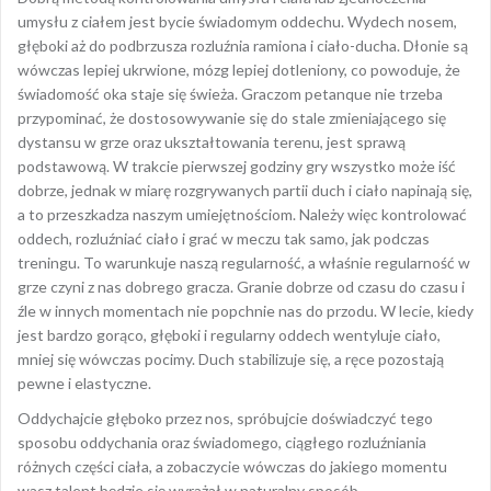
umysłu z ciałem jest bycie świadomym oddechu. Wydech nosem,
głęboki aż do podbrzusza rozluźnia ramiona i ciało-ducha. Dłonie są
wówczas lepiej ukrwione, mózg lepiej dotleniony, co powoduje, że
świadomość oka staje się świeża. Graczom petanque nie trzeba
przypominać, że dostosowywanie się do stale zmieniającego się
dystansu w grze oraz ukształtowania terenu, jest sprawą
podstawową. W trakcie pierwszej godziny gry wszystko może iść
dobrze, jednak w miarę rozgrywanych partii duch i ciało napinają się,
a to przeszkadza naszym umiejętnościom. Należy więc kontrolować
oddech, rozluźniać ciało i grać w meczu tak samo, jak podczas
treningu. To warunkuje naszą regularność, a właśnie regularność w
grze czyni z nas dobrego gracza. Granie dobrze od czasu do czasu i
źle w innych momentach nie popchnie nas do przodu. W lecie, kiedy
jest bardzo gorąco, głęboki i regularny oddech wentyluje ciało,
mniej się wówczas pocimy. Duch stabilizuje się, a ręce pozostają
pewne i elastyczne.
Oddychajcie głęboko przez nos, spróbujcie doświadczyć tego
sposobu oddychania oraz świadomego, ciągłego rozluźniania
różnych części ciała, a zobaczycie wówczas do jakiego momentu
wasz talent będzie się wyrażał w naturalny sposób.