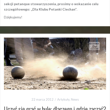
sekcji petanque stowarzyszenia, prosimy o wskazanie celu
szczegółowego: „Dla Klubu Petanki Ciechan”
.
Dziękujemy!
22 marca 2012
Artykuły
,
News
Uczyć się grać w bule: dlaczego i gdzie zacząć?