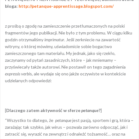
bloga:
http://petanque-apprentissage.blogspot.com/
z prośbą o zgodę na zamieszczenie przetłumaczonych na polski
fragmentów jego publikacji. Nie było z tym problemu. W ciągu kilku
godzin otrzymaliśmy
imprimatur
. Jeśli zerkniecie na zawartość
witryny, o której mówimy, uświadomicie sobie bogactwo
zamieszczonego tam materiału. My jednak, jako się rzekło,
zaczynamy od pytań zasadniczych, które – jak mniemamy –
przyświecały także autorowi. Nie postawił on tego zagadnienia
expressis verbi
s, ale wydaje się ono jakże oczywiste w kontekście
udzielanych odpowiedzi:
[
Dlaczego zatem aktywność w sferze
petanque
?
]
“Wszystko to dlatego, że
petanque
jest pasją, sportem i grą, która –
zarażając tak szybko, jak wirus – pozwala zarówno odpocząć, jak i
zatracić się, wyrazić na zewnątrz i odnaleźć tożsamość… oraz na