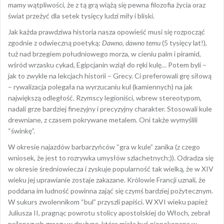
mamy wątpliwości, że z tą grą wiążą się pewna filozofia życia oraz
świat przeżyć dla setek tysięcy ludzi miły i bliski.
Jak każda prawdziwa historia nasza opowieść musi się rozpocząć
zgodnie z odwieczną poetyką:
Dawno, dawno temu
(5 tysięcy lat!),
tuż nad brzegiem południowego morza, w cieniu palm i piramid,
wśród wrzasku cykad, Egipcjanin wziął do ręki kulę… Potem byli –
jak to zwykle na lekcjach historii – Grecy. Ci preferowali grę siłową
– rywalizacja polegała na wyrzucaniu kul (kamiennych) na jak
największą odległość. Rzymscy legioniści, wbrew stereotypom,
nadali grze bardziej finezyjny i precyzyjny charakter. Stosowali kule
drewniane, z czasem pokrywane metalem. Oni także wymyślili
“świnkę”.
W okresie najazdów barbarzyńców “gra w kule” zanika (z czego
wniosek, że jest to rozrywka umysłów szlachetnych;)). Odradza się
w okresie średniowiecza i zyskuje popularność tak wielką, że w XIV
wieku jej uprawianie zostaje zakazane. Królowie Francji uznali, że
poddana im ludność powinna zająć się czymś bardziej pożytecznym.
W sukurs zwolennikom “bul” przyszli papiści. W XVI wieku papież
Juliusza II, pragnąc powrotu stolicy apostolskiej do Włoch, zebrał
najlepszych graczy w drużynę, która miała być niepokonana w