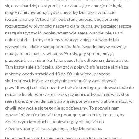
się coraz bardziej elastyczni, przeszkadzające emocje nie będą
mogły nami zawładnąć, gdyż umysł będzie także w trakcie
rozluźniania się. Wtedy, gdy powstaną emocje, będą one się
rozpuszczać w płynności naszego ciała-ducha, zwiększając jeszcze
naszą elastyczność, ponieważ emocje same w sobie, nie są ani
dobre ani złe. To my możemy stworzyć z niej przeszkodę lub
wyzwolenie i dobre samopoczucie. Jeżeli wpadniemy w niewolę
emocji, to ona nami zawładnie. Wtedy, gdy spróbujemy ją
przepędzić, ona nie znika, tylko pozostaje odłożona gdzieś z boku.
Tam kształtuje się i czeka, aby znów pojawić się jeszcze silniejsza.
możemy wtedy stracić od 40 do 60, lub więcej, procent
skuteczności. Myślę, że nigdy nie powinniśmy zaniedbywać
prawidłowej techniki, nawet w trakcie treningu, ponieważ niedbałe
rzucanie kulek tworzy złe przyzwyczajenia, gdyż pamięć wszystko
rejestruje. Złe tendencje pojawią się ponownie w trakcie meczu, w
chwili, gdy wcale się tego nie spodziewamy. To pozwala nam
zrozumieć, że nie chodzi już o petanque, ani o kule, lecz o to, by
zjednoczyć ciało-ducha, ponieważ gdy nie będzie on
zrównoważony, to nasza gra będzie będzie żałosna.
Dobrą metodą kontrolowania umysłu i ciała lub zjednoczenia