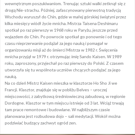
wewnętrznym poszukiwaniom. Trenując sztuki walki zetknął się z
drogą Nie-strachu. Później, zafascynowany pierwotną tradycją
Wschodu wyruszył do Chin, gdzie w małej górskiej świątyni przez
kilka miesięcy wiódł życie mnicha. Mistrza Taisena Deshimaru
spotkał po raz pierwszy w 1968 roku w Paryżu, jeszcze przed
wyjazdem do Chin. Po powrocie spotkał go ponownie i od tego
czasu nieprzerwanie podążał za jego nauką i pomagał w
organizowaniu misji aż do śmierci Mistrza w 1982 r. Święcenia
mnicha przyjął w 1979 r. otrzymując imię Sando Kaisen. W 1989
roku, zaproszony, przyjechał po raz pierwszy do Polski. Z czasem
utworzyła się tu wspólnota uczniów chcących podążać za jego
nauką.
Na co dzień Mistrz Kaisen mieszka w klasztorze Ho Sho Ji we
Francji. Klasztor, znajduje się w pobliżu Belves – uroczej
miejscowości, z zabytkową średniowieczną zabudową, w regionie
Dordogne. Klasztor w tym miejscu istnieje od 3 lat. Wciąż trwają
tam prace remontowe i budowlane. W najbliższym czasie
planowana jest rozbudowa dojo – sali medytacji. Wokół można
podziwiać budzący zachwyt ogród zen.