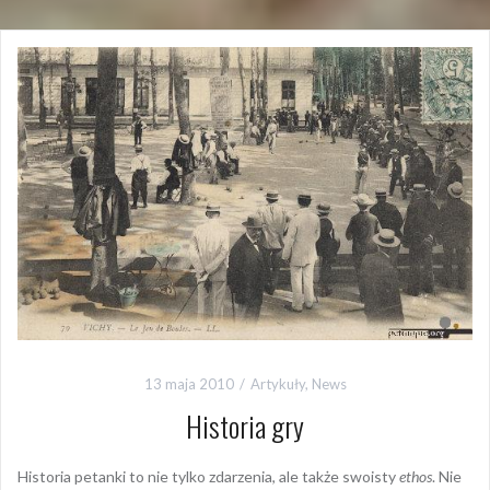
13 maja 2010
Artykuły
,
News
Historia gry
Historia petanki to nie tylko zdarzenia, ale także swoisty
ethos
. Nie