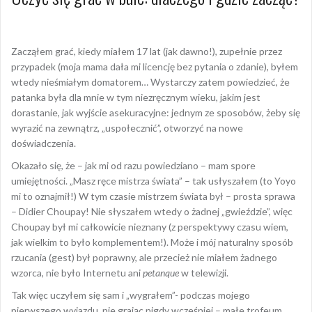
Zacząłem grać, kiedy miałem 17 lat (jak dawno!), zupełnie przez
przypadek (moja mama dała mi licencję bez pytania o zdanie), byłem
wtedy nieśmiałym domatorem… Wystarczy zatem powiedzieć, że
patanka była dla mnie w tym niezręcznym wieku, jakim jest
dorastanie, jak wyjście asekuracyjne: jednym ze sposobów, żeby się
wyrazić na zewnątrz, „uspołecznić”, otworzyć na nowe
doświadczenia.
Okazało się, że – jak mi od razu powiedziano – mam spore
umiejętności. „Masz ręce mistrza świata” – tak usłyszałem (to Yoyo
mi to oznajmił!) W tym czasie mistrzem świata był – prosta sprawa
– Didier Choupay! Nie słyszałem wtedy o żadnej „gwieździe”, więc
Choupay był mi całkowicie nieznany (z perspektywy czasu wiem,
jak wielkim to było komplementem!). Może i mój naturalny sposób
rzucania (gest) był poprawny, ale przecież nie miałem żadnego
wzorca, nie było Internetu ani
petanque
w telewizji.
Tak więc uczyłem się sam i „wygrałem”- podczas mojego
pierwszego wyjazdu, nie grając nigdy wcześniej – małe trofeum,