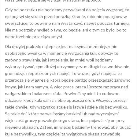
Gdy od początku nie będziemy przywiązani do pojęcia wygranej, to
nie pojawi się strach przed porażką. Granie, robienie postępów w
swej sztuce, to powinno nam wystarczyć, nawet podczas turnieju.
Nie ma potrzeby myśleć o tym, co będzie, ani o tym co było, bo to
niepotrzebnie przeciąża umysł.
Dla długiej praktyki najlepsze jest maksymalne zmniejszenie
osobistego wysiłku w momencie wyrzucania kuli, dotyczy to
zarówno stawiania, jak i strzelania. im mniej woli będziemy
wykorzystywać, tym dłużej utrzymamy rytm długich zawodów, nie
gromadząc niepotrzebnych napięć. To ważne, gdyż napięcia te
przerodzą się w agresję, która będzie bardzo przeszkadzać zarówno
innym, jak i nam samym. A więc praca, praca i jeszcze raz praca nad
nadgarstkiem i balansem ciała. Powinniśmy mieć to cudowne
odczucie, kiedy kula sam z siebie opuszcza dłoń. Wszyscy przeżyli
takie chwile, gdy wszystko staje się łatwe i dzieje się bez wysiłku.
Są takie dni, które nazwalibyśmy boskimi lub nadzwyczajnymi.
większość graczy poszukuje tego stanu, lecz pojawia się on przy
niewielu okazjach. Zatem, im więcej będziemy trenować, aby rzucać
kule bez wysiłku, tym częściej ta wyjątkowa okazja stawać się