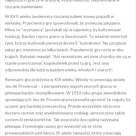
rzucaniu kamieniami.
W XVII wieku zwolennicy rzucania kulami znowu popadli w
niełaskę. Przeciwnicy gry spowodowali, że znowu jej zakazano.
Mimo to “wyznawcy” spotykali się w tajemnicy, by kultywować
tradycję. Bardzo często grano w klasztorach. To właśnie mnisi byli
tymi, którzy budowali pierwsze (kryte!) “bulodromy”. Na szczęście
zakaz gry zniesiono po kilku latach. Popularność gry rosła w obu
krajach. Rabelais mawiał: “Ani reumatyzm, ani inne choroby nie są w
stanie powstrzymać kogokolwiek przed tą grą. Jest ona
odpowiednia dla ludzi w każdym wieku, młodych i starych”.
Renesans gra przeżywa w XIX wieku. Wtedy to powstają zasady
Jeu de Provencal – z perspektywy współczesnych graczy w
petanque
bardzo skomplikowane. W 1910 roku grupa zawodników
uprawiających Jeu de Provencal postanowiła uprościć te reguły, by
uczynić grę bardziej powszechną. Przede wszystkim skrócono
dystans rzutów oraz wyeliminowano rozbieg, uproszczono także
system liczenia punktów. Tak powstała dyscyplina nazywana
petanque
. Etymologia nazwy gry wywodzi się ze słów
prowansalskich ped tanco, (fr. pieds tanqués), które oznaczają