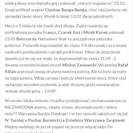
wielką klasę oraz dojrzałą grę i pokonali „starych wyjadaczy” 13:10.
Drugi półfinał wygrał
Ciechan Bunga Bunga
, choć nasi juniorzy nie
sprzedali tanio skóry. Wynik brzmiał 13:07 dla przyjezdnych.
Mecz o 3 miejsce nie trwał zbyt długo. Żądni rewanżu za
półfinałową porażkę
Franzz, Czarek Gut i Mirek Kurek
pokonali
13:05
Bulozordy
. Natomiast finał to początkowa zadyszka
juniorów. Pozwolili doprowadzić do stanu 7:4 dla rywali. Lecz wtem
nadeszło przebudzenie i zaczęli punktować. Mimo że zmęczenie
dawało już im się we znaki, to doprowadzili do stanu 11:09 . Z
dwoma ostatnimi kulami został
Michał Zaniewski
. Wcześniej
Rafał
Kilian
uratował swoją drużynę świetną pointą. Ale to było za mało
na tego juniora. Wbija
carreau
i kończy efektownie mecz, który stał
na bardzo wysokim poziomie, a obie drużyny grały rewelacyjnie.
Jednak młodzi górą – 13:09!
W swoim i klubu imieniu chciałby podziękować ciechanowianom za
NIEZAWODNĄ pomoc, ciepłe słowo, obowiązkowość i dobre
rady!!! Warszawa Bardzo Dziękuje! I w ten sposób zakończył się już
IV Turniej o Puchar Burmistrza Dzielnicy Warszawa Targówe
k.
Miejmy nadzieję, że za rok pojawi się jeszcze więcej ekip! Do