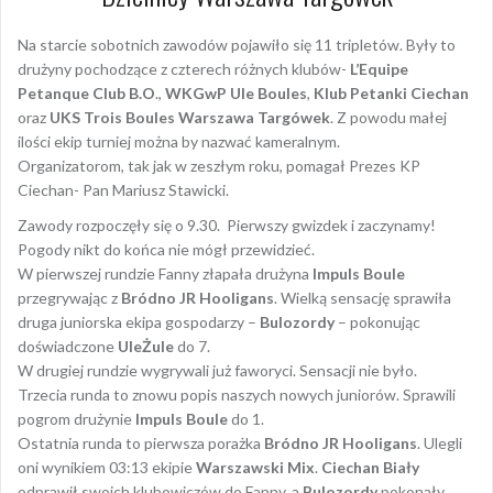
Na starcie sobotnich zawodów pojawiło się 11 tripletów. Były to
drużyny pochodzące z czterech różnych klubów-
L’Equipe
Petanque Club B.O
.,
WKGwP Ule Boules
,
Klub Petanki Ciechan
oraz
UKS Trois Boules Warszawa Targówek
. Z powodu małej
ilości ekip turniej można by nazwać kameralnym.
Organizatorom, tak jak w zeszłym roku, pomagał Prezes KP
Ciechan- Pan Mariusz Stawicki.
Zawody rozpoczęły się o 9.30. Pierwszy gwizdek i zaczynamy!
Pogody nikt do końca nie mógł przewidzieć.
W pierwszej rundzie Fanny złapała drużyna
Impuls Boule
przegrywając z
Bródno JR Hooligans
. Wielką sensację sprawiła
druga juniorska ekipa gospodarzy –
Bulozordy
– pokonując
doświadczone
UleŻule
do 7.
W drugiej rundzie wygrywali już faworyci. Sensacji nie było.
Trzecia runda to znowu popis naszych nowych juniorów. Sprawili
pogrom drużynie
Impuls Boule
do 1.
Ostatnia runda to pierwsza porażka
Bródno JR Hooligans
. Ulegli
oni wynikiem 03:13 ekipie
Warszawski Mix
.
Ciechan Biały
odprawił swoich klubowiczów do Fanny, a
Bulozordy
pokonały