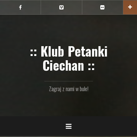
Przejdź
do
Ciechan
Ciechan
Ciechan
na
na
na
treści
FB
Vimeo
Flickr
:: Klub Petanki
Ciechan ::
Zagraj z nami w bule!