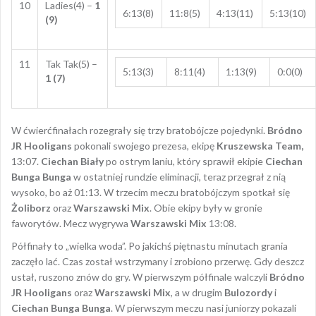
10
Ladies(4) –
1
6:13(8)
11:8(5)
4:13(11)
5:13(10)
(9)
11
Tak Tak(5) –
5:13(3)
8:11(4)
1:13(9)
0:0(0)
1 (7)
W ćwierćfinałach rozegrały się trzy bratobójcze pojedynki.
Bródno
JR Hooligans
pokonali swojego prezesa, ekipę
Kruszewska Team,
13:07.
Ciechan Biały
po ostrym laniu, który sprawił ekipie
Ciechan
Bunga Bunga
w ostatniej rundzie eliminacji, teraz przegrał z nią
wysoko, bo aż 01:13. W trzecim meczu bratobójczym spotkał się
Żoliborz
oraz
Warszawski Mix
. Obie ekipy były w gronie
faworytów. Mecz wygrywa
Warszawski Mix
13:08.
Półfinały to „wielka woda”. Po jakichś piętnastu minutach grania
zaczęło lać. Czas został wstrzymany i zrobiono przerwę. Gdy deszcz
ustał, ruszono znów do gry. W pierwszym półfinale walczyli
Bródno
JR Hooligans
oraz
Warszawski Mix
, a w drugim
Bulozordy
i
Ciechan Bunga Bunga
. W pierwszym meczu nasi juniorzy pokazali