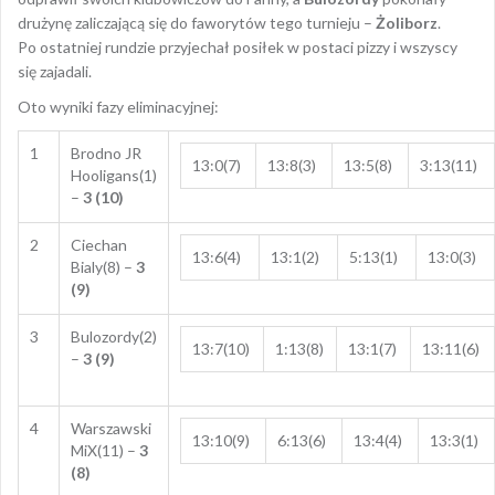
drużynę zaliczającą się do faworytów tego turnieju –
Żoliborz
.
Po ostatniej rundzie przyjechał posiłek w postaci pizzy i wszyscy
się zajadali.
Oto wyniki fazy eliminacyjnej:
1
Brodno JR
13:0(7)
13:8(3)
13:5(8)
3:13(11)
Hooligans(1)
–
3 (10)
2
Ciechan
13:6(4)
13:1(2)
5:13(1)
13:0(3)
Bialy(8) –
3
(9)
3
Bulozordy(2)
13:7(10)
1:13(8)
13:1(7)
13:11(6)
–
3 (9)
4
Warszawski
13:10(9)
6:13(6)
13:4(4)
13:3(1)
MiX(11) –
3
(8)