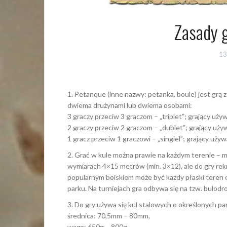
Zasady 
13
1. Petanque (inne nazwy: petanka, boule) jest grą 
dwiema drużynami lub dwiema osobami:
3 graczy przeciw 3 graczom – „triplet”; grający uży
2 graczy przeciw 2 graczom – „dublet”; grający używ
1 gracz przeciw 1 graczowi – „singiel”; grający używa
2. Grać w kule można prawie na każdym terenie – mo
wymiarach 4×15 metrów (min. 3×12), ale do gry rek
popularnym boiskiem może być każdy płaski teren o
parku. Na turniejach gra odbywa się na tzw. bulod
3. Do gry używa się kul stalowych o określonych p
średnica: 70,5mm – 80mm,
waga: 650g – 800g,