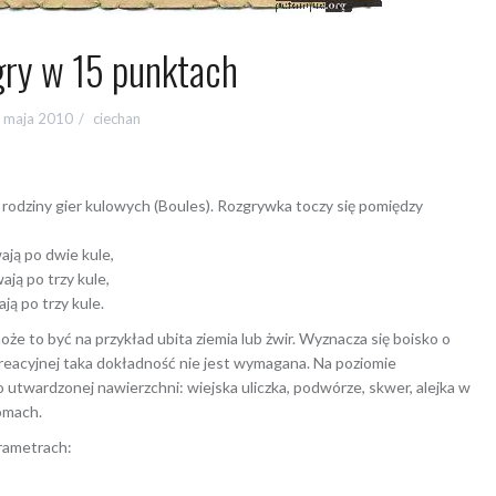
gry w 15 punktach
 maja 2010
ciechan
z rodziny gier kulowych (Boules). Rozgrywka toczy się pomiędzy
wają po dwie kule,
ają po trzy kule,
ją po trzy kule.
że to być na przykład ubita ziemia lub żwir. Wyznacza się boisko o
reacyjnej taka dokładność nie jest wymagana. Na poziomie
 utwardzonej nawierzchni: wiejska uliczka, podwórze, skwer, alejka w
romach.
arametrach: