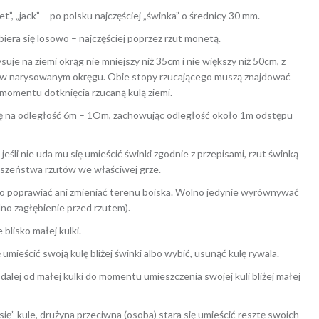
t”, „jack” – po polsku najczęściej „świnka” o średnicy 30 mm.
iera się losowo – najczęściej poprzez rzut monetą.
suje na ziemi okrąg nie mniejszy niż 35cm i nie większy niż 50cm, z
mi w narysowanym okręgu. Obie stopy rzucającego muszą znajdować
momentu dotknięcia rzucaną kulą ziemi.
kę na odległość 6m – 1Om, zachowując odległość około 1m odstępu
jeśli nie uda mu się umieścić świnki zgodnie z przepisami, rzut świnką
wszeństwa rzutów we właściwej grze.
lno poprawiać ani zmieniać terenu boiska. Wolno jedynie wyrównywać
dno zagłębienie przed rzutem).
blisko małej kulki.
 umieścić swoją kulę bliżej świnki albo wybić, usunąć kulę rywala.
 dalej od małej kulki do momentu umieszczenia swojej kuli bliżej małej
ię” kule, drużyna przeciwna (osoba) stara się umieścić resztę swoich