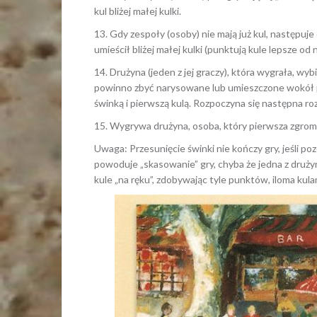
kul bliżej małej kulki.
13. Gdy zespoły (osoby) nie mają już kul, następuj
umieścił bliżej małej kulki (punktują kule lepsze od 
14. Drużyna (jeden z jej graczy), która wygrała, wy
powinno zbyć narysowane lub umieszczone wokół pu
świnką i pierwszą kulą. Rozpoczyna się następna ro
15. Wygrywa drużyna, osoba, który pierwsza zgrom
Uwaga: Przesunięcie świnki nie kończy gry, jeśli po
powoduje „skasowanie” gry, chyba że jedna z drużyn
kule „na ręku”, zdobywając tyle punktów, iloma kul