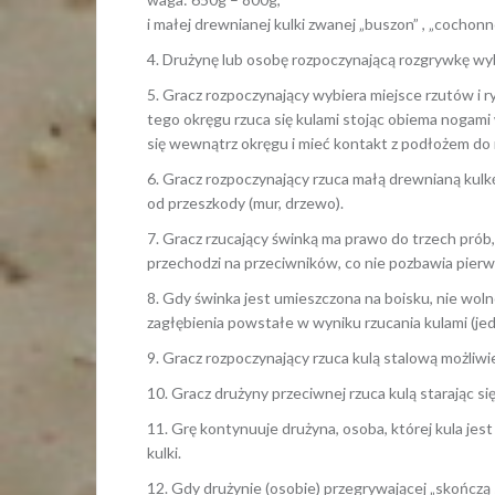
i małej drewnianej kulki zwanej „buszon” , „cochonne
4. Drużynę lub osobę rozpoczynającą rozgrywkę wyb
5. Gracz rozpoczynający wybiera miejsce rzutów i ry
tego okręgu rzuca się kulami stojąc obiema noga
się wewnątrz okręgu i mieć kontakt z podłożem do 
6. Gracz rozpoczynający rzuca małą drewnianą kul
od przeszkody (mur, drzewo).
7. Gracz rzucający świnką ma prawo do trzech prób, 
przechodzi na przeciwników, co nie pozbawia pier
8. Gdy świnka jest umieszczona na boisku, nie wo
zagłębienia powstałe w wyniku rzucania kulami (je
9. Gracz rozpoczynający rzuca kulą stalową możliwie 
10. Gracz drużyny przeciwnej rzuca kulą starając się
11. Grę kontynuuje drużyna, osoba, której kula jest
kulki.
12. Gdy drużynie (osobie) przegrywającej „skończą s