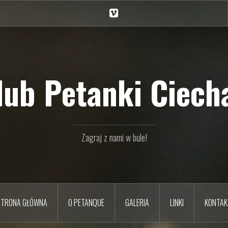
Ciechan
na
Vimeo
Klub Petanki Ciecha
Zagraj z nami w bule!
STRONA GŁÓWNA
O PETANQUE
GALERIA
LINKI
KONTAK