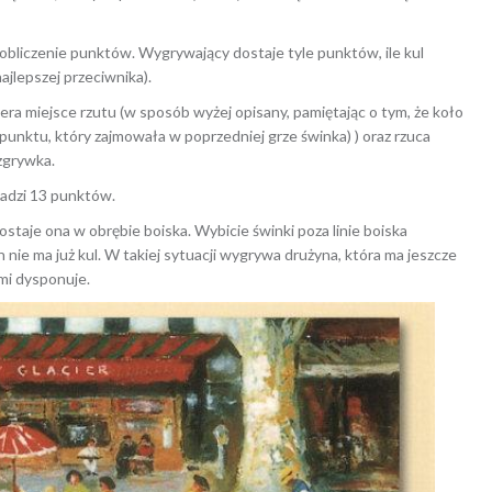
e obliczenie punktów. Wygrywający dostaje tyle punktów, ile kul
najlepszej przeciwnika).
biera miejsce rzutu (w sposób wyżej opisany, pamiętając o tym, że koło
nktu, który zajmowała w poprzedniej grze świnka) ) oraz rzuca
zgrywka.
adzi 13 punktów.
zostaje ona w obrębie boiska. Wybicie świnki poza linie boiska
 nie ma już kul. W takiej sytuacji wygrywa drużyna, która ma jeszcze
ami dysponuje.