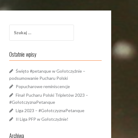
Szukaj:
Ostatnie wpisy
Święto #petanque w Gołotczyźnie –
podsumowanie Pucharu Polski
Popucharowe reminiscencje
Finał Pucharu Polski Tripletów 2023 –
#GołotczyznaPetanque
Liga 2023 – #GołotczyznaPetanque
II Liga PFP w Gołotczyźnie!
Archiwa