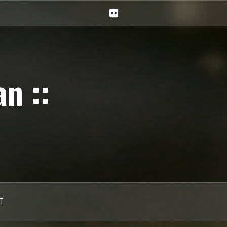
Ciechan
na
Flickr
n ::
T