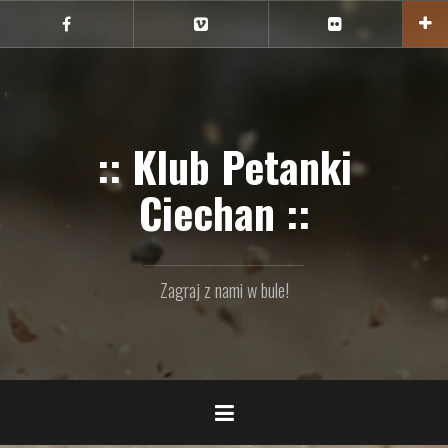
Przejdź
do
Ciechan
Ciechan
Ciechan
na
na
na
treści
FB
Vimeo
Flickr
:: Klub Petanki
Ciechan ::
Zagraj z nami w bule!