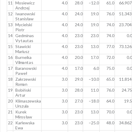
1
1
M
o
s
i
e
w
i
c
z
4
.
0
28
.
0
–
12
.
0
61
.
0
66
.
90
7
A
n
d
r
z
e
j
1
2
I
w
a
n
o
w
s
k
i
4
.
0
24
.
0
19
.
0
76
.
0
51
.
34
3
S
t
a
n
i
s
ł
a
w
1
3
M
y
c
i
e
l
s
k
i
4
.
0
24
.
0
19
.
0
74
.
0
23
.
70
4
Piotr
1
4
G
e
d
m
i
n
a
s
4
.
0
23
.
0
23
.
0
74
.
0
0
.
V
y
t
a
u
t
a
s
1
5
S
t
a
w
i
c
k
i
4
.
0
23
.
0
13
.
0
77
.
0
73
.
12
6
M
a
ri
u
s
z
1
6
B
u
r
n
e
i
k
a
4
.
0
20
.
0
17
.
0
72
.
0
0
.
V
il
m
a
n
t
a
s
1
7
B
a
r
a
n
o
w
s
k
i
4
.
0
17
.
0
6
.
0
75
.
0
0
.
Pa
w
e
ł
1
8
Z
a
k
r
z
e
w
s
k
i
3
.
0
29
.
0
–
10
.
0
65
.
0
11
.
81
4
R
o
m
a
n
1
9
B
o
b
i
ń
s
k
i
3
.
0
28
.
0
11
.
0
76
.
0
24
.
7
5
A
r
t
u
r
2
0
K
li
m
a
s
z
e
w
s
k
a
3
.
0
27
.
0
–
18
.
0
64
.
0
19
.
U
r
s
z
u
l
a
2
1
K
u
r
e
k
3
.
0
23
.
0
13
.
0
70
.
0
0
.
M
ir
o
s
ł
a
w
2
2
K
a
rl
e
w
s
k
a
3
.
0
23
.
0
–
25
.
0
48
.
0
34
.
86
2
E
w
a