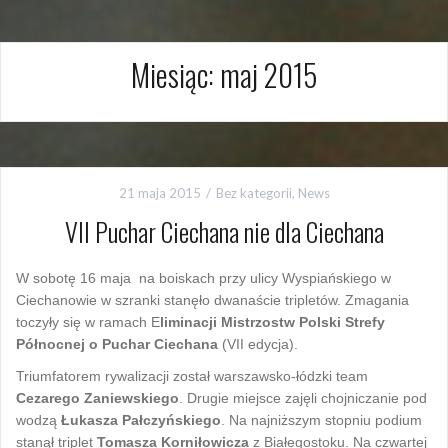
Miesiąc:
maj 2015
21 maja 2015
Bez kategorii
,
News
VII Puchar Ciechana nie dla Ciechana
W sobotę 16 maja na boiskach przy ulicy Wyspiańskiego w
Ciechanowie w szranki stanęło dwanaście tripletów. Zmagania
toczyły się w ramach E
liminacji Mistrzostw Polski Strefy
Północnej o Puchar Ciechana
(VII edycja).
Triumfatorem rywalizacji został warszawsko-łódzki team
Cezarego Zaniewskiego
. Drugie miejsce zajęli chojniczanie pod
wodzą
Łukasza Pałczyńskiego
. Na najniższym stopniu podium
stanął triplet
Tomasza Korniłowicza
z Białegostoku. Na czwartej