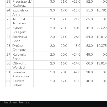
2
3
P
r
z
est
r
z
e
l
s
k
i
3
.
0
21
.
0
–
18
.
0
52
.
0
0
.
K
az
i
m
i
e
r
z
2
4
S
z
u
b
i
e
l
s
k
a
3
.
0
17
.
0
–
15
.
0
51
.
0
10
.
78
1
A
nn
a
2
5
J
a
b
ł
o
ń
s
k
i
2
.
0
32
.
0
–
21
.
0
65
.
0
0
.
J
a
r
o
s
ł
a
w
2
6
Z
y
b
e
r
t
2
.
0
23
.
0
–
40
.
0
41
.
0
22
.
62
7
G
r
z
e
g
o
r
z
2
7
S
k
a
r
ż
y
c
k
a
2
.
0
21
.
0
–
26
.
0
54
.
0
10
.
81
2
A
nn
a
2
8
D
r
ó
ż
d
ż
2
.
0
20
.
0
–
8
.
0
63
.
0
10
.
37
5
G
r
z
e
g
o
r
z
2
9
K
u
r
z
y
n
k
a
2
.
0
20
.
0
–
24
.
0
48
.
0
0
.
P
i
o
t
r
3
0
O
l
b
r
y
c
h
t
2
.
0
16
.
0
–
14
.
0
60
.
0
13
.
81
4
Wo
j
c
i
e
c
h
3
1
I
w
a
ń
s
k
a
1
.
0
20
.
0
–
42
.
0
38
.
0
0
.
A
l
e
k
s
a
n
d
r
a
3
2
K
a
l
w
a
r
a
1
.
0
17
.
0
–
43
.
0
40
.
0
0
.
R
o
b
e
r
t
Dumnie wspierane przez WordPressa
|
Szablon:
Oria
by
JustFreeThemes.