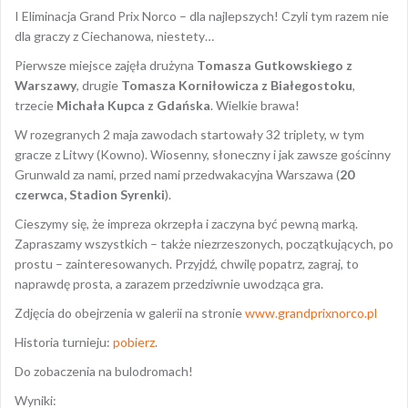
I Eliminacja Grand Prix Norco – dla najlepszych! Czyli tym razem nie
dla graczy z Ciechanowa, niestety…
Pierwsze miejsce zajęła drużyna
Tomasza Gutkowskiego z
Warszawy
, drugie
Tomasza Korniłowicza z Białegostoku
,
trzecie
Michała Kupca z Gdańska
. Wielkie brawa!
W rozegranych 2 maja zawodach startowały 32 triplety, w tym
gracze z Litwy (Kowno). Wiosenny, słoneczny i jak zawsze gościnny
Grunwald za nami, przed nami przedwakacyjna Warszawa (
20
czerwca, Stadion Syrenki
).
Cieszymy się, że impreza okrzepła i zaczyna być pewną marką.
Zapraszamy wszystkich – także niezrzeszonych, początkujących, po
prostu – zainteresowanych. Przyjdź, chwilę popatrz, zagraj, to
naprawdę prosta, a zarazem przedziwnie uwodząca gra.
Zdjęcia do obejrzenia w galerii na stronie
www.grandprixnorco.pl
Historia turnieju:
pobierz
.
Do zobaczenia na bulodromach!
Wyniki: