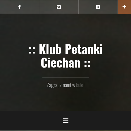
Przejdź
do
Ciechan
Ciechan
Ciechan
na
na
na
treści
FB
Vimeo
Flickr
:: Klub Petanki
Ciechan ::
Zagraj z nami w bule!