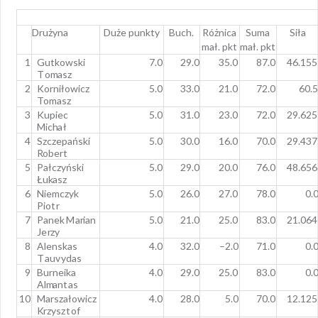
Drużyna
Duże punkty
Buch.
Różnica
Suma
Siła
mał. pkt
mał. pkt
1
G
ut
k
o
w
s
k
i
7
.
0
29
.
0
35
.
0
87
.
0
46
.
15
5
T
o
m
a
s
z
2
K
o
r
n
i
ł
owicz
5
.
0
33
.
0
21
.
0
72
.
0
60
.
T
o
m
a
s
z
3
K
u
p
i
e
c
5
.
0
31
.
0
23
.
0
72
.
0
29
.
62
5
M
i
c
h
a
ł
4
S
z
c
z
e
p
a
ń
s
k
i
5
.
0
30
.
0
16
.
0
70
.
0
29
.
43
7
R
o
b
e
r
t
5
Pa
ł
c
z
y
ń
s
k
i
5
.
0
29
.
0
20
.
0
76
.
0
48
.
65
6
Ł
u
k
a
s
z
6
N
i
e
m
c
z
y
k
5
.
0
26
.
0
27
.
0
78
.
0
0
.
P
i
o
t
r
7
Pa
n
e
k
M
a
ri
a
n
5
.
0
21
.
0
25
.
0
83
.
0
21
.
06
4
J
e
r
z
y
8
A
l
e
n
s
k
a
s
4
.
0
32
.
0
–
2
.
0
71
.
0
0
.
T
a
u
vy
d
a
s
9
B
u
r
n
e
i
k
a
4
.
0
29
.
0
25
.
0
83
.
0
0
.
A
l
m
a
n
t
a
s
1
0
M
a
r
s
za
ł
ow
i
c
z
4
.
0
28
.
0
5
.
0
70
.
0
12
.
12
5
K
r
z
y
s
z
t
o
f