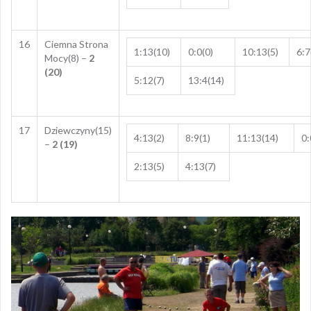
16
Ciemna Strona
1:13(10)
0:0(0)
10:13(5)
6:7
Mocy(8) –
2
(20)
5:12(7)
13:4(14)
17
Dziewczyny(15)
4:13(2)
8:9(1)
11:13(14)
0:
–
2 (19)
2:13(5)
4:13(7)