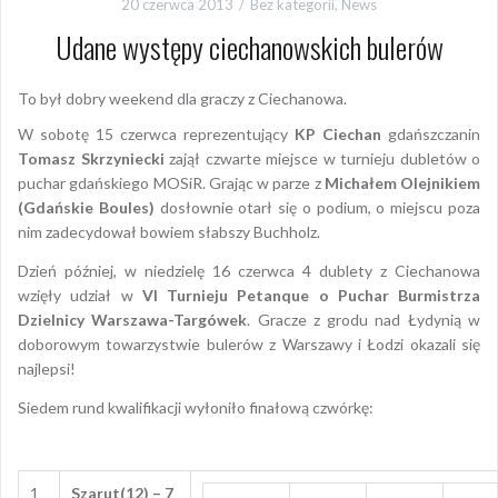
20 czerwca 2013
Bez kategorii
,
News
Udane występy ciechanowskich bulerów
To był dobry weekend dla graczy z Ciechanowa.
W sobotę 15 czerwca reprezentujący
KP Ciechan
gdańszczanin
Tomasz Skrzyniecki
zajął czwarte miejsce w turnieju dubletów o
puchar gdańskiego MOSiR. Grając w parze z
Michałem Olejnikiem
(Gdańskie Boules)
dosłownie otarł się o podium, o miejscu poza
nim zadecydował bowiem słabszy Buchholz.
Dzień później, w niedzielę 16 czerwca 4 dublety z Ciechanowa
wzięły udział w
VI Turnieju Petanque o Puchar Burmistrza
Dzielnicy Warszawa-Targówek
. Gracze z grodu nad Łydynią w
doborowym towarzystwie bulerów z Warszawy i Łodzi okazali się
najlepsi!
Siedem rund kwalifikacji wyłoniło finałową czwórkę:
1
Szarut(12) – 7