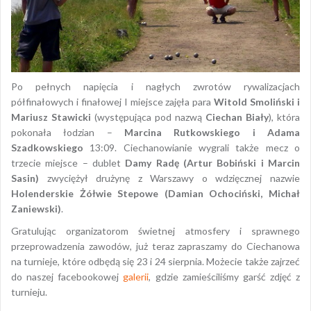
Po pełnych napięcia i nagłych zwrotów rywalizacjach
półfinałowych i finałowej I miejsce zajęła para
Witold Smoliński i
Mariusz Stawicki
(występująca pod nazwą
Ciechan Biały
), która
pokonała łodzian –
Marcina Rutkowskiego i Adama
Szadkowskiego
13:09. Ciechanowianie wygrali także mecz o
trzecie miejsce – dublet
Damy Radę (Artur Bobiński i Marcin
Sasin)
zwyciężył drużynę z Warszawy o wdzięcznej nazwie
Holenderskie Żółwie Stepowe (Damian Ochociński, Michał
Zaniewski)
.
Gratulując organizatorom świetnej atmosfery i sprawnego
przeprowadzenia zawodów, już teraz zapraszamy do Ciechanowa
na turnieje, które odbędą się 23 i 24 sierpnia. Możecie także zajrzeć
do naszej facebookowej
galerii
, gdzie zamieściliśmy garść zdjęć z
turnieju.