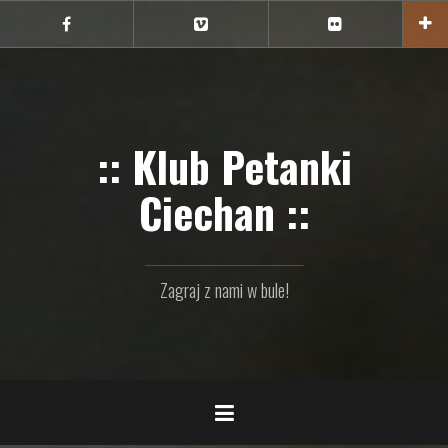
Przejdź
do
Ciechan
Ciechan
Ciechan
na
na
na
treści
FB
Vimeo
Flickr
:: Klub Petanki
Ciechan ::
Zagraj z nami w bule!