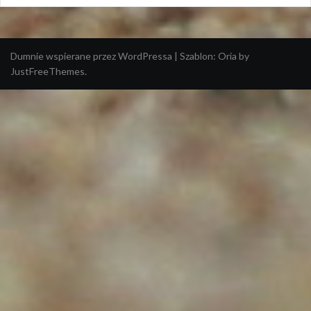
Dumnie wspierane przez WordPressa
|
Szablon:
Oria
by
JustFreeThemes.