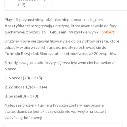
(12)
Play-off przynosi niespodziankę: niepokonani do tej pory
Absztyfikanci
przegrywają z drużyną, która awansowała do fazy
pucharowej z pozycji 16 –
Gibusami
. Wszystkie wyniki:
pobierz
.
Drużyny, które nie zakwalifikowały się do play offów oraz te, które
odpadły w pierwszej ich rundzie, mogły rejestrować się do
Turnieju Przyjaźni.
Skorzystało z tej możliwości aż 20 zespołów.
3 rundy szwajcara zakończyły się zwycięstwem ciechanowian z
Norco
:
1. Norco1(20) –
3 (5)
2.
Żoliborz 1(16) –
3 (4)
3.
Sospel(3) –
3 (3)
Najlepsze drużyny Turnieju Przyjaźni zostały nagrodzone
statuetkami, co jednak oczywiście nie wpłynęło na kształt
klasyfikacji końcowej: