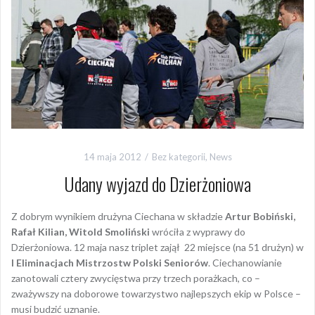
14 maja 2012
Bez kategorii
,
News
Udany wyjazd do Dzierżoniowa
Z dobrym wynikiem drużyna Ciechana w składzie
Artur Bobiński,
Rafał Kilian, Witold Smoliński
wróciła z wyprawy do
Dzierżoniowa. 12 maja nasz triplet zajął 22 miejsce (na 51 drużyn) w
I Eliminacjach Mistrzostw Polski
Seniorów
. Ciechanowianie
zanotowali cztery zwycięstwa przy trzech porażkach, co –
zważywszy na doborowe towarzystwo najlepszych ekip w Polsce –
musi budzić uznanie.