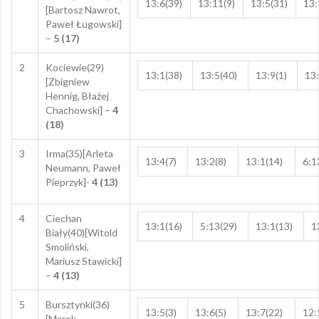
13:6(39)
13:11(9)
13:5(31)
13:
[Bartosz Nawrot,
Paweł Ługowski]
–
5 (17)
2
Kociewie(29)
13:1(38)
13:5(40)
13:9(1)
13:
[Zbigniew
Hennig, Błażej
Chachowski] –
4
(18)
3
Irma(35)[Arleta
13:4(7)
13:2(8)
13:1(14)
6:1
Neumann, Paweł
Pieprzyk]-
4 (13)
4
Ciechan
13:1(16)
5:13(29)
13:1(13)
1
Biały(40)[Witold
Smoliński,
Mariusz Stawicki]
–
4 (13)
5
Bursztynki(36)
13:5(3)
13:6(5)
13:7(22)
12:
[Marek