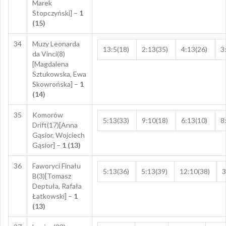
Marek
Stopczyński] –
1
(15)
34
Muzy Leonarda
13:5(18)
2:13(35)
4:13(26)
3
da Vinci(8)
[Magdalena
Sztukowska, Ewa
Skowrońska] –
1
(14)
35
Komorów
5:13(33)
9:10(18)
6:13(10)
8
Drift(17)[Anna
Gąsior, Wojciech
Gąsior] –
1 (13)
36
Faworyci Finału
5:13(36)
5:13(39)
12:10(38)
3
B(3)[Tomasz
Deptuła, Rafała
Łatkowski] –
1
(13)