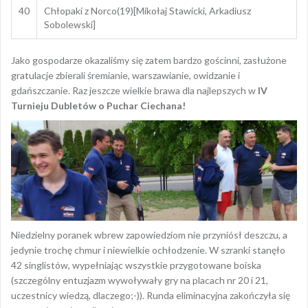
40
Chłopaki z Norco(19)[Mikołaj Stawicki, Arkadiusz
Sobolewski]
Jako gospodarze okazaliśmy się zatem bardzo gościnni, zasłużone
gratulacje zbierali śremianie, warszawianie, owidzanie i
gdańszczanie. Raz jeszcze wielkie brawa dla najlepszych w
IV
Turnieju Dubletów o Puchar Ciechana!
Niedzielny poranek wbrew zapowiedziom nie przyniósł deszczu, a
jedynie trochę chmur i niewielkie ochłodzenie. W szranki stanęło
42 singlistów, wypełniając wszystkie przygotowane boiska
(szczególny entuzjazm wywoływały gry na placach nr 20 i 21,
uczestnicy wiedzą, dlaczego;-)). Runda eliminacyjna zakończyła się