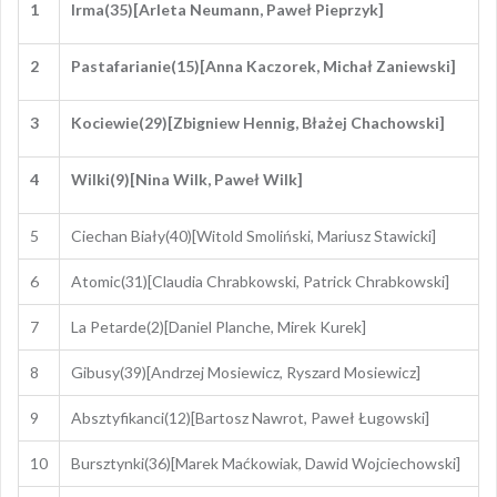
1
Irma(35)[Arleta Neumann, Paweł Pieprzyk]
2
Pastafarianie(15)[Anna Kaczorek, Michał Zaniewski]
3
Kociewie(29)[Zbigniew Hennig, Błażej Chachowski]
4
Wilki(9)[Nina Wilk, Paweł Wilk]
5
Ciechan Biały(40)[Witold Smoliński, Mariusz Stawicki]
6
Atomic(31)[Claudia Chrabkowski, Patrick Chrabkowski]
7
La Petarde(2)[Daniel Planche, Mirek Kurek]
8
Gibusy(39)[Andrzej Mosiewicz, Ryszard Mosiewicz]
9
Absztyfikanci(12)[Bartosz Nawrot, Paweł Ługowski]
10
Bursztynki(36)[Marek Maćkowiak, Dawid Wojciechowski]