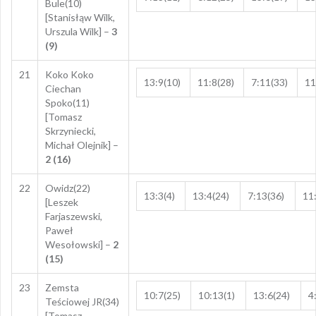
Bule(10)
[Stanisłąw Wilk,
Urszula Wilk] –
3
(9)
21
Koko Koko
13:9(10)
11:8(28)
7:11(33)
11
Ciechan
Spoko(11)
[Tomasz
Skrzyniecki,
Michał Olejnik] –
2 (16)
22
Owidz(22)
13:3(4)
13:4(24)
7:13(36)
11
[Leszek
Farjaszewski,
Paweł
Wesołowski] –
2
(15)
23
Zemsta
10:7(25)
10:13(1)
13:6(24)
4
Teściowej JR(34)
[Tomasz