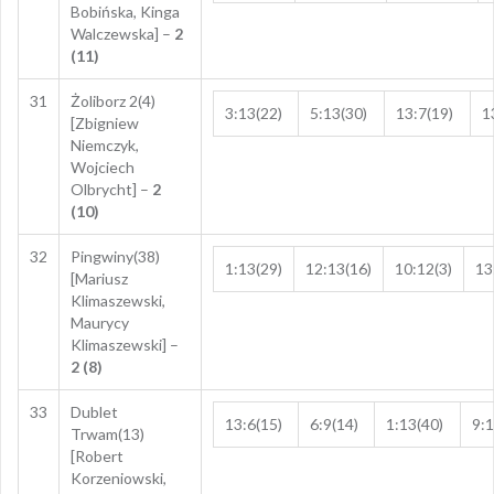
Bobińska, Kinga
Walczewska] –
2
(11)
31
Żoliborz 2(4)
3:13(22)
5:13(30)
13:7(19)
1
[Zbigniew
Niemczyk,
Wojciech
Olbrycht] –
2
(10)
32
Pingwiny(38)
1:13(29)
12:13(16)
10:12(3)
13
[Mariusz
Klimaszewski,
Maurycy
Klimaszewski] –
2 (8)
33
Dublet
13:6(15)
6:9(14)
1:13(40)
9:1
Trwam(13)
[Robert
Korzeniowski,