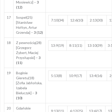
Mosiewicz] –
3
(12)
17
Sospel(25)
7:10(34)
12:6(10)
2:13(30)
1
[Stanisław
Hołtyn, Artur
Grzenda] –
3 (12)
18
Z pewnością(28)
13:9(19)
8:11(11)
13:10(39)
3:
[Grzegorz
Zybert, Maciej
Przysłupski] –
3
(11)
19
Boginie
5:13(8)
10:9(17)
13:4(16)
2
Gieretu(18)
[Zofia Jabłońska,
Izabela
Bieluczyk] –
3
(10)
20
Gdańskie
9:13(11)
6:12(25)
13:6(17)
13