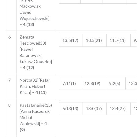
Maćkowiak,
Dawid
Wojciechowski]
–
4 (13)
6
Zemsta
13:5(17)
10:5(21)
11:7(11)
9
Teściowej(33)
[Paweł
Baranowski,
Łukasz Onoszko]
–
4 (12)
7
Norco(32)[Rafał
7:11(1)
12:8(19)
9:2(5)
13:3
Kilian, Hubert
Kilian] –
4 (11)
8
Pastafarianie(15)
6:13(13)
13:0(37)
13:4(27)
1
[Anna Kaczorek,
Michał
Zaniewski] –
4
(9)