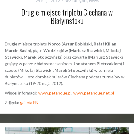
24 maja 2012
Bez kategorii
,
News
Drugie miejsce tripletu Ciechana w
Białymstoku
Drugie miejsce tripletu
Norco
(
Artur Bobiński, Rafał Kilian,
Marcin Sasin
), piąte
Wodzirejów
(
Mariusz Stawicki, Mikołaj
Stawicki, Marek Stopczyński
) oraz czwarte (
Mariusz Stawicki
grający w parze z białostocczaninem
Jonatanem Pietrzakiem
) i
szóste (
Mikołaj Stawicki, Marek Stopczyński
) w turnieju
dubletów – oto dorobek bulerów Ciechana podczas turniejów w
Białymstoku (19-20 maja 2012).
Więcej informacji:
www.petanque.pl
,
www.petanque.net.pl
Zdjęcia:
galeria FB