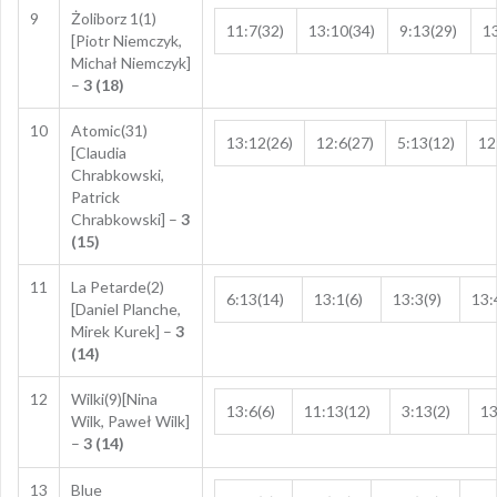
9
Żoliborz 1(1)
11:7(32)
13:10(34)
9:13(29)
13
[Piotr Niemczyk,
Michał Niemczyk]
–
3 (18)
10
Atomic(31)
13:12(26)
12:6(27)
5:13(12)
12
[Claudia
Chrabkowski,
Patrick
Chrabkowski] –
3
(15)
11
La Petarde(2)
6:13(14)
13:1(6)
13:3(9)
13:
[Daniel Planche,
Mirek Kurek] –
3
(14)
12
Wilki(9)[Nina
13:6(6)
11:13(12)
3:13(2)
13
Wilk, Paweł Wilk]
–
3 (14)
13
Blue