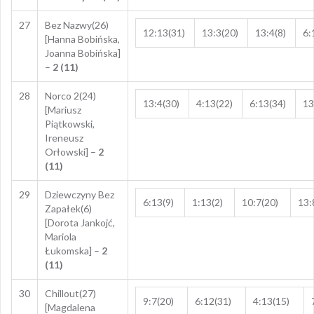
27
Bez Nazwy(26)
12:13(31)
13:3(20)
13:4(8)
6:
[Hanna Bobińska,
Joanna Bobińska]
–
2 (11)
28
Norco 2(24)
13:4(30)
4:13(22)
6:13(34)
13
[Mariusz
Piątkowski,
Ireneusz
Orłowski] –
2
(11)
29
Dziewczyny Bez
6:13(9)
1:13(2)
10:7(20)
13:
Zapałek(6)
[Dorota Jankojć,
Mariola
Łukomska] –
2
(11)
30
Chillout(27)
9:7(20)
6:12(31)
4:13(15)
[Magdalena