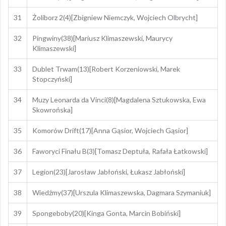
31
Żoliborz 2(4)[Zbigniew Niemczyk, Wojciech Olbrycht]
32
Pingwiny(38)[Mariusz Klimaszewski, Maurycy
Klimaszewski]
33
Dublet Trwam(13)[Robert Korzeniowski, Marek
Stopczyński]
34
Muzy Leonarda da Vinci(8)[Magdalena Sztukowska, Ewa
Skowrońska]
35
Komorów Drift(17)[Anna Gąsior, Wojciech Gąsior]
36
Faworyci Finału B(3)[Tomasz Deptuła, Rafała Łatkowski]
37
Legion(23)[Jarosław Jabłoński, Łukasz Jabłoński]
38
Wiedźmy(37)[Urszula Klimaszewska, Dagmara Szymaniuk]
39
Spongeboby(20)[Kinga Gonta, Marcin Bobiński]