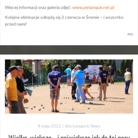
Więcej informacji oraz galeria zdjęć:
www.petanque.net.pl
Kolejne eliminacje odbędą się 2 czerwca w Śremie – i wszystko
przed nami!
ms
8 maja 2012
Bez kategorii
,
News
Wielka, większa… i największa jak do tej pory