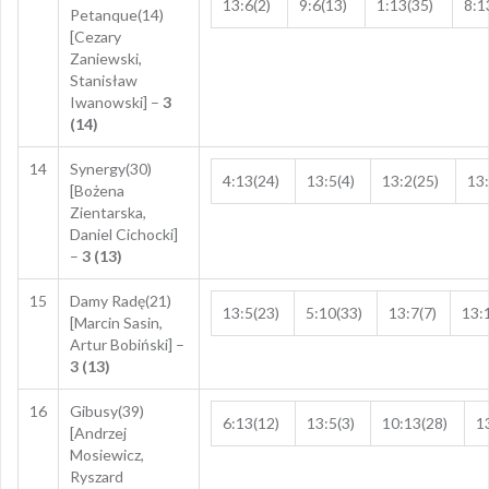
13:6(2)
9:6(13)
1:13(35)
8:1
Petanque(14)
[Cezary
Zaniewski,
Stanisław
Iwanowski] –
3
(14)
14
Synergy(30)
4:13(24)
13:5(4)
13:2(25)
13:
[Bożena
Zientarska,
Daniel Cichocki]
–
3 (13)
15
Damy Radę(21)
13:5(23)
5:10(33)
13:7(7)
13:
[Marcin Sasin,
Artur Bobiński] –
3 (13)
16
Gibusy(39)
6:13(12)
13:5(3)
10:13(28)
1
[Andrzej
Mosiewicz,
Ryszard