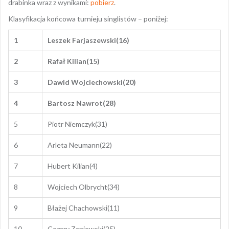
drabinka wraz z wynikami:
pobierz
.
Klasyfikacja końcowa turnieju singlistów – poniżej:
1
Leszek Farjaszewski(16)
2
Rafał Kilian(15)
3
Dawid Wojciechowski(20)
4
Bartosz Nawrot(28)
5
Piotr Niemczyk(31)
6
Arleta Neumann(22)
7
Hubert Kilian(4)
8
Wojciech Olbrycht(34)
9
Błażej Chachowski(11)
10
Cezary Zaniewski(25)