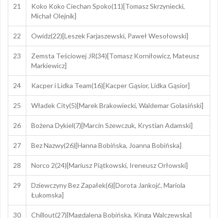
21
Koko Koko Ciechan Spoko(11)[Tomasz Skrzyniecki,
Michał Olejnik]
22
Owidz(22)[Leszek Farjaszewski, Paweł Wesołowski]
23
Zemsta Teściowej JR(34)[Tomasz Korniłowicz, Mateusz
Markiewicz]
24
Kacper i Lidka Team(16)[Kacper Gąsior, Lidka Gąsior]
25
Władek City(5)[Marek Brakowiecki, Waldemar Golasiński]
26
Bożena Dykiel(7)[Marcin Szewczuk, Krystian Adamski]
27
Bez Nazwy(26)[Hanna Bobińska, Joanna Bobińska]
28
Norco 2(24)[Mariusz Piątkowski, Ireneusz Orłowski]
29
Dziewczyny Bez Zapałek(6)[Dorota Jankojć, Mariola
Łukomska]
30
Chillout(27)[Magdalena Bobińska, Kinga Walczewska]