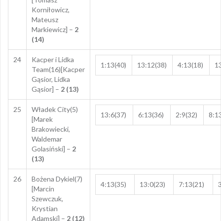
Korniłowicz,
Mateusz
Markiewicz] –
2
(14)
24
Kacper i Lidka
1:13(40)
13:12(38)
4:13(18)
13
Team(16)[Kacper
Gąsior, Lidka
Gąsior] –
2 (13)
25
Władek City(5)
13:6(37)
6:13(36)
2:9(32)
8:1
[Marek
Brakowiecki,
Waldemar
Golasiński] –
2
(13)
26
Bożena Dykiel(7)
4:13(35)
13:0(23)
7:13(21)
[Marcin
Szewczuk,
Krystian
Adamski] –
2 (12)