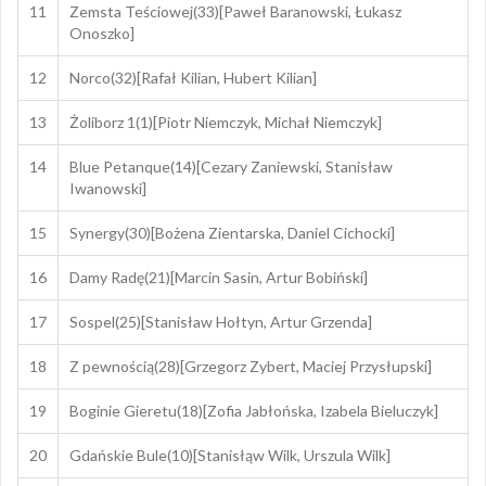
11
Zemsta Teściowej(33)[Paweł Baranowski, Łukasz
Onoszko]
12
Norco(32)[Rafał Kilian, Hubert Kilian]
13
Żoliborz 1(1)[Piotr Niemczyk, Michał Niemczyk]
14
Blue Petanque(14)[Cezary Zaniewski, Stanisław
Iwanowski]
15
Synergy(30)[Bożena Zientarska, Daniel Cichocki]
16
Damy Radę(21)[Marcin Sasin, Artur Bobiński]
17
Sospel(25)[Stanisław Hołtyn, Artur Grzenda]
18
Z pewnością(28)[Grzegorz Zybert, Maciej Przysłupski]
19
Boginie Gieretu(18)[Zofia Jabłońska, Izabela Bieluczyk]
20
Gdańskie Bule(10)[Stanisłąw Wilk, Urszula Wilk]