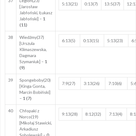
37
Legion(23)
5:13(21)
0:13(7)
13:5(37)
12:1
[Jarosław
Jabłoński, Łukasz
Jabłoński] –
1
(11)
38
Wiedźmy(37)
6:13(5)
0:13(15)
5:13(23)
6:
[Urszula
Klimaszewska,
Dagmara
Szymaniuk] –
1
(9)
39
Spongeboby(20)
7:9(27)
3:13(26)
7:10(6)
5:
[Kinga Gonta,
Marcin Bobiński]
–
1 (7)
40
Chłopaki z
9:13(28)
8:12(32)
7:13(4)
8:1
Norco(19)
[Mikołaj Stawicki,
Arkadiusz
Sobolewski] –
0