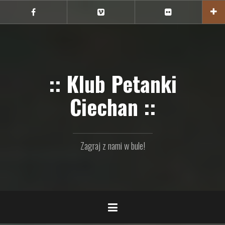
Przejdź
do
Ciechan
Ciechan
Ciechan
na
na
na
treści
FB
Vimeo
Flickr
:: Klub Petanki
Ciechan ::
Zagraj z nami w bule!