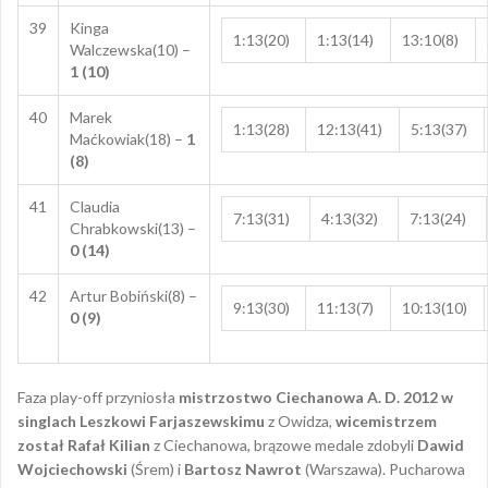
39
Kinga
1:13(20)
1:13(14)
13:10(8)
Walczewska(10) –
1 (10)
40
Marek
1:13(28)
12:13(41)
5:13(37)
Maćkowiak(18) –
1
(8)
41
Claudia
7:13(31)
4:13(32)
7:13(24)
Chrabkowski(13) –
0 (14)
42
Artur Bobiński(8) –
9:13(30)
11:13(7)
10:13(10)
0 (9)
Faza play-off przyniosła
mistrzostwo Ciechanowa A. D. 2012 w
singlach
Leszkowi Farjaszewskimu
z Owidza,
wicemistrzem
został Rafał Kilian
z Ciechanowa, brązowe medale zdobyli
Dawid
Wojciechowski
(Śrem) i
Bartosz Nawrot
(Warszawa). Pucharowa