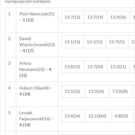
następującymi wynikami:
1
Piotr Niemczyk(31)
13:7(13)
13:7(19)
13:9(36)
–
5 (12)
2
Dawid
13:1(10)
13:1(15)
13:7(25)
1
Wojciechowski(20)
–
4 (17)
3
Arleta
13:8(32)
13:7(30)
13:2(21)
Neumann(22) –
4
(15)
4
Hubert Kilian(4) –
13:5(35)
13:3(26)
7:13(28)
4 (14)
5
Leszek
13:4(24)
12:10(40)
4:8(33)
Farjaszewski(16) –
4 (14)