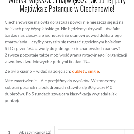
Majówka z Petanque w Ciechanowie!
Ciechanowskie majówki dorastają i powoli nie mieszczą się już na
boiskach przy Wyspiańskiego. Nie będziemy ukrywali – ów fakt
bardzo nas cieszy, ale jednocześnie stanowi powód delikatnego
zmartwienia – czyżby przyszło się rozstać z gościnnym boiskiem
STO i przenieść zawody do jednego z ciechanowskich parków?
Zawsze pozostaje także możliwość grania rotacyjnego i organizacji
zawodów dwudniowych z pełnymi finałami B…
Że było ciasno – widać na zdjęciach:
dublety
,
single
.
Miłe zmartwienie… Ale przejdźmy do wyników. W słoneczny
sobotni poranek na bulodromach stawiło się 80 graczy (40
dubletów). Po 5 rundach szwajcara klasyfikacja wyglądała jak
poniżej:
1
Absztyfikanci(12)