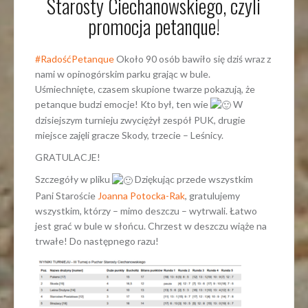
Starosty Ciechanowskiego, czyli
promocja petanque!
#RadośćPetanque
Około 90 osób bawiło się dziś wraz z
nami w opinogórskim parku grając w bule.
Uśmiechnięte, czasem skupione twarze pokazują, że
petanque budzi emocje! Kto był, ten wie
W
dzisiejszym turnieju zwyciężył zespół PUK, drugie
miejsce zajęli gracze Skody, trzecie – Leśnicy.
GRATULACJE!
Szczegóły w pliku
Dziękując przede wszystkim
Pani Staroście
Joanna Potocka-Rak
, gratulujemy
wszystkim, którzy – mimo deszczu – wytrwali. Łatwo
jest grać w bule w słońcu. Chrzest w deszczu wiąże na
trwałe! Do następnego razu!