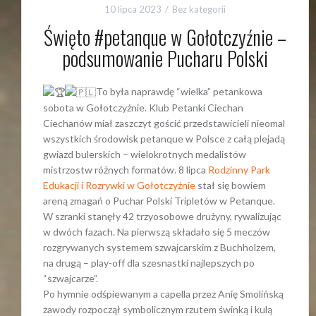
10 lipca 2023
Bez kategorii
Święto #petanque w Gołotczyźnie –
podsumowanie Pucharu Polski
To była naprawdę “wielka” petankowa
sobota w Gołotczyźnie. Klub Petanki Ciechan
Ciechanów miał zaszczyt gościć przedstawicieli nieomal
wszystkich środowisk petanque w Polsce z całą plejadą
gwiazd bulerskich – wielokrotnych medalistów
mistrzostw różnych formatów. 8 lipca
Rodzinny Park
Edukacji i Rozrywki w Gołotczyźnie
stał się bowiem
areną zmagań o Puchar Polski Tripletów w Petanque.
W szranki stanęły 42 trzyosobowe drużyny, rywalizując
w dwóch fazach. Na pierwszą składało się 5 meczów
rozgrywanych systemem szwajcarskim z Buchholzem,
na drugą – play-off dla szesnastki najlepszych po
“szwajcarze”.
Po hymnie odśpiewanym a capella przez Anię Smolińską
zawody rozpoczął symbolicznym rzutem świnką i kulą