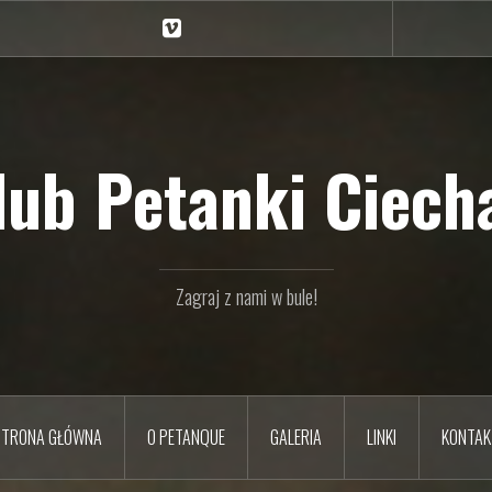
Ciechan
na
Vimeo
Klub Petanki Ciecha
Zagraj z nami w bule!
STRONA GŁÓWNA
O PETANQUE
GALERIA
LINKI
KONTAK