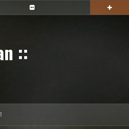
Ciechan
na
Flickr
n ::
T