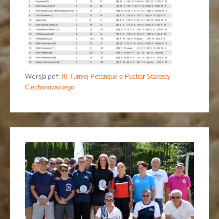
Wersja pdf:
III Turniej Petanque o Puchar Starosty
Ciechanowskiego
.