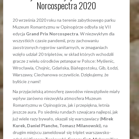
Norcospectra 2020
20 września 2020 roku na terenie zabytkowego parku
Muzeum Romantyzmu w Opinogórze odbyła się VII
edycja
Grand Prix Norcospectra
. W niezwykłym dla
wszystkich czasie pandemii, przy zachowaniu
zaostrzonych rygorów sanitarnych, w zmaganiach
wzięło udział 20 tripletów, w skład których wchodzili
gracze z wielu ośrodków
petanque
w Polsce: Myślenic,
Wrocławia, Chojnic, Gdańska, Białegostoku, Gib, Łodzi,
Warszawy, Ciechanowa oczywiście. Dziękujemy, że
byliście z nami!
Na przyjacielską atmosferę zawodów niewątpliwie miały
wpływ zarówno niezwykła atmosfera Muzeum
Romantyzmu w Opinogórze, jak i przepiękna, letnia
jeszcze aura. Po siedmiu rundach szwajcara najlepsi, jak
już wiele razy bywało, okazali się warszawiacy (
Mirek
Kurek, Daniel Planche, Tomasz Milanowski
), na
drugim miejscu zameldował się triplet warszawsko-