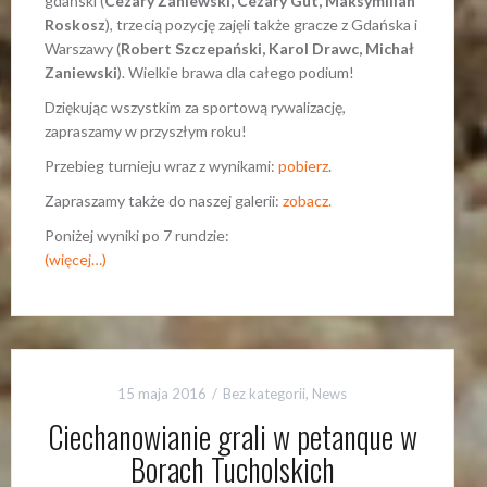
gdański (
Cezary Zaniewski, Cezary Gut, Maksymilian
Roskosz
), trzecią pozycję zajęli także gracze z Gdańska i
Warszawy (
Robert Szczepański, Karol Drawc, Michał
Zaniewski
). Wielkie brawa dla całego podium!
Dziękując wszystkim za sportową rywalizację,
zapraszamy w przyszłym roku!
Przebieg turnieju wraz z wynikami:
pobierz
.
Zapraszamy także do naszej galerii:
zobacz.
Poniżej wyniki po 7 rundzie:
(więcej…)
15 maja 2016
Bez kategorii
,
News
Ciechanowianie grali w petanque w
Borach Tucholskich