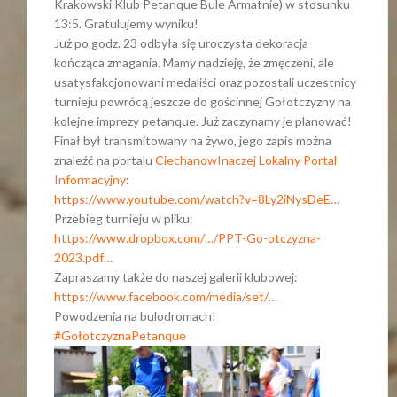
Krakowski Klub Petanque Bule Armatnie) w stosunku
13:5. Gratulujemy wyniku!
Już po godz. 23 odbyła się uroczysta dekoracja
kończąca zmagania. Mamy nadzieję, że zmęczeni, ale
usatysfakcjonowani medaliści oraz pozostali uczestnicy
turnieju powrócą jeszcze do gościnnej Gołotczyzny na
kolejne imprezy petanque. Już zaczynamy je planować!
Finał był transmitowany na żywo, jego zapis można
znaleźć na portalu
CiechanowInaczej Lokalny Portal
Informacyjny
:
https://www.youtube.com/watch?v=8Ly2iNysDeE…
Przebieg turnieju w pliku:
https://www.dropbox.com/…/PPT-Go-otczyzna-
2023.pdf…
Zapraszamy także do naszej galerii klubowej:
https://www.facebook.com/media/set/…
Powodzenia na bulodromach!
#GołotczyznaPetanque