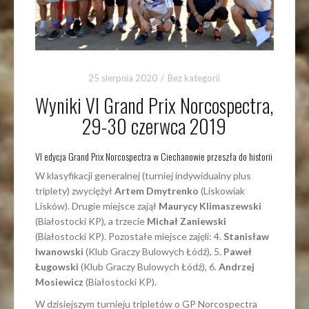
25 sierpnia 2020
Bez kategorii
Wyniki VI Grand Prix Norcospectra,
29-30 czerwca 2019
VI edycja Grand Prix Norcospectra w Ciechanowie przeszła do historii
W klasyfikacji generalnej (turniej indywidualny plus
triplety) zwyciężył
Artem Dmytrenko
(Liskowiak
Lisków). Drugie miejsce zajął
Maurycy Klimaszewski
(Białostocki KP), a trzecie
Michał Zaniewski
(Białostocki KP). Pozostałe miejsce zajęli: 4.
Stanisław
Iwanowski
(Klub Graczy Bulowych Łódź), 5.
Paweł
Ługowski
(Klub Graczy Bulowych Łódź), 6.
Andrzej
Mosiewicz
(Białostocki KP).
W dzisiejszym turnieju tripletów o GP Norcospectra