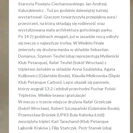
Starosta Powiatu Ciechanowskiego Jan Andrzej
Kaluszkiewicz . Tuż po godzinie dziewiątej turniej
wystartował. Graczom towarzyszyła przepiękna aura i
przestrzeń, na którą składają się roślinność oraz
wystylizowana mała architektura gołockiego parku.
Po 14 (!) godzinach zmagań, już w zasadzie nocą odbyły
się mecze o najwyższe trofea. W Wielkim Finale
zmierzyły się drużyna męska w składzie Sebastian
Domanus, Szymon Teufel (obaj reprezentują Myślenicki
Klub Petanque), Rafał Teufel (Sokół Wrocław) z
tripletem żeńskim w składzie Anna Szubielska, Agata
Kulikowicz (Gdańskie Boule), Klaudia Mizikowska (Śląski
Klub Petanque Carbon). Lepsi okazali się panowie,
którzy wygrali 13:2 i zdobyli przechodni Puchar Polski
Tripletów. Wielkie brawa i gratulacje!
W meczu o trzecie miejsce drużyna Rafał Grzelczak
(Sokół Wrocław), Robert Szczepański (Gdańskie Boule),
Przemysław Broniek (UPKS Bula Kalonka Łódź)
zwyciężyła triplet Karl Tarachand (Klub Petanque
Lajkonik Kraków ), Filip Stańczyk, Piotr Stanek (obaj