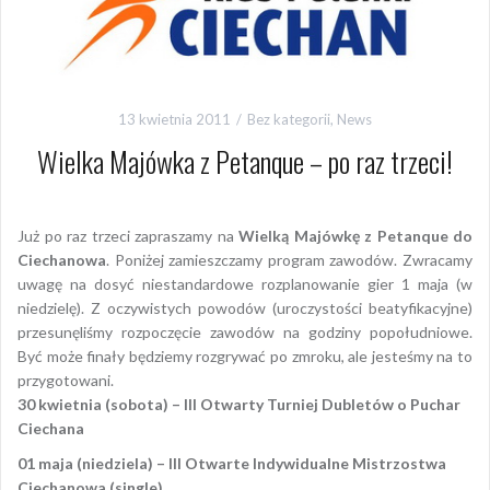
13 kwietnia 2011
Bez kategorii
,
News
Wielka Majówka z Petanque – po raz trzeci!
Już po raz trzeci zapraszamy na
Wielką Majówkę z Petanque do
Ciechanowa
. Poniżej zamieszczamy program zawodów. Zwracamy
uwagę na dosyć niestandardowe rozplanowanie gier 1 maja (w
niedzielę). Z oczywistych powodów (uroczystości beatyfikacyjne)
przesunęliśmy rozpoczęcie zawodów na godziny popołudniowe.
Być może finały będziemy rozgrywać po zmroku, ale jesteśmy na to
przygotowani.
30 kwietnia (sobota) – III Otwarty Turniej Dubletów o Puchar
Ciechana
01 maja (niedziela) – III Otwarte Indywidualne Mistrzostwa
Ciechanowa (single)