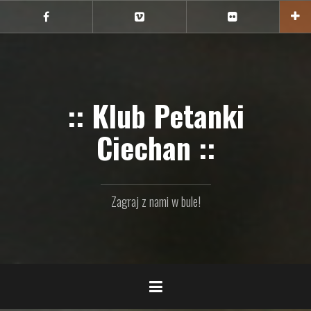
Przejdź
do
Ciechan
Ciechan
Ciechan
na
na
na
treści
FB
Vimeo
Flickr
:: Klub Petanki
Ciechan ::
Zagraj z nami w bule!