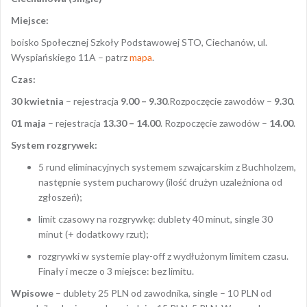
Miejsce:
boisko Społecznej Szkoły Podstawowej STO, Ciechanów, ul.
Wyspiańskiego 11A – patrz
mapa
.
Czas:
30 kwietnia
– rejestracja
9.00 – 9.30
.Rozpoczęcie zawodów –
9.30
.
01 maja
– rejestracja
13.30 – 14.00
. Rozpoczęcie zawodów –
14.00
.
System rozgrywek:
5 rund eliminacyjnych systemem szwajcarskim z Buchholzem,
następnie system pucharowy (ilość drużyn uzależniona od
zgłoszeń);
limit czasowy na rozgrywkę: dublety 40 minut, single 30
minut (+ dodatkowy rzut);
rozgrywki w systemie play-off z wydłużonym limitem czasu.
Finały i mecze o 3 miejsce: bez limitu.
Wpisowe
– dublety 25 PLN od zawodnika, single – 10 PLN od