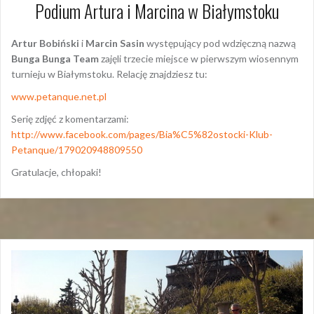
Podium Artura i Marcina w Białymstoku
Artur Bobiński
i
Marcin Sasin
występujący pod wdzięczną nazwą
Bunga Bunga Team
zajęli trzecie miejsce w pierwszym wiosennym
turnieju w Białymstoku. Relację znajdziesz tu:
www.petanque.net.pl
Serię zdjęć z komentarzami:
http://www.facebook.com/pages/Bia%C5%82ostocki-Klub-
Petanque/179020948809550
Gratulacje, chłopaki!