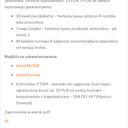
zawodnika. Juniorzy odpowiednio: 15 PLN, 5 PLN. W ramach
wpisowego gwarantujemy
30 kwietnia (dublety) – herbata, kawa, pizza po 4 rundzie,
miła atmosfera;
1 maja (single) – herbata, kawa, przekąski, atmosfera – jak
wyżej :);
W każdym turnieju 4 najlepsze zespoły/najlepsi zawodnicy
otrzymują trofea.
Najbliższe zakwaterowanie:
Hotel MOSiR
Hotel Korona
Schronisko PTSM – warunki nie najgorsze, ilość miejsc
ograniczona, koszt ok. 20 PLN od osoby, kontakt –
bezpośrednio z organizatorem – 504 011 697 (Mariusz
Stawicki)
Zaproszenia w wersji .pdf:
PL