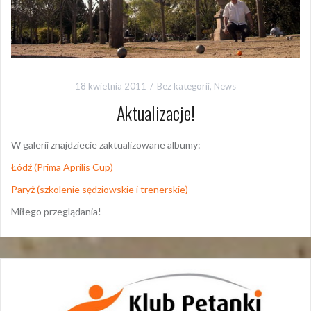
18 kwietnia 2011
Bez kategorii
,
News
Aktualizacje!
W galerii znajdziecie zaktualizowane albumy:
Łódź (Prima Aprilis Cup)
Paryż (szkolenie sędziowskie i trenerskie)
Miłego przeglądania!