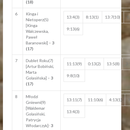
(18)
6
Kinga i
13:4(3)
8:13(1)
13:7(10)
1
Nietoperz(5)
[Kinga
9:13(6)
Walczewska,
Paweł
Baranowski] –
3
(17)
7
Dublet Roku(7)
11:13(9)
0:13(2)
13:5(8)
3:
[Artur Bobiński,
Marta
9:8(10)
Golasińska] –
3
(17)
8
Młodzi
13:11(7)
11:10(6)
4:13(1)
3
Gniewni(9)
[Waldemar
13:4(3)
Golasiński,
Patrycja
Włodarczyk]-
3