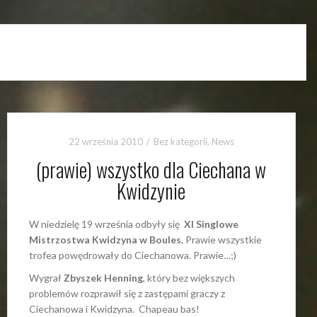
22 września 2010
Bez kategorii
,
News
(prawie) wszystko dla Ciechana w
Kwidzynie
W niedzielę 19 września odbyły się
XI Singlowe
Mistrzostwa Kwidzyna w Boules.
Prawie wszystkie
trofea powędrowały do Ciechanowa. Prawie…;)
Wygrał
Zbyszek Henning
, który bez większych
problemów rozprawił się z zastępami graczy z
Ciechanowa i Kwidzyna. Chapeau bas!