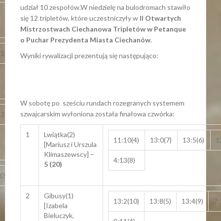
udział 10 zespołów.W niedzielę na bulodromach stawiło
się 12 tripletów, które uczestniczyły w
II Otwartych
Mistrzostwach Ciechanowa Tripletów w Petanque
o Puchar Prezydenta Miasta Ciechanów
.
(10)
13:12(11)
Wyniki rywalizacji prezentują się następująco:
W sobotę po sześciu rundach rozegranych systemem
szwajcarskim wyłoniona została finałowa czwórka:
3:0(7)
13:8(9)
1
Lwiątka(2)
11:10(4)
13:0(7)
13:5(6)
1
[Mariusz i Urszula
Klimaszewscy] –
4:13(8)
5 (20)
(3)
12:13(12)
2
Gibusy(1)
13:2(10)
13:8(5)
13:4(9)
7:
[Izabela
Bieluczyk,