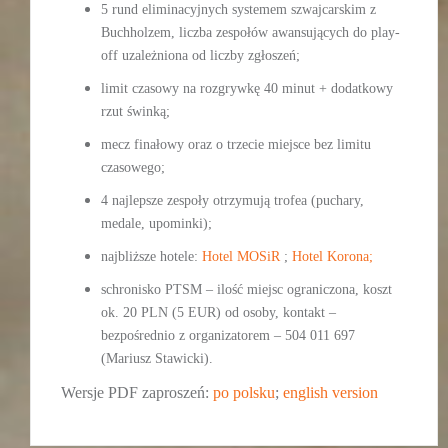
5 rund eliminacyjnych systemem szwajcarskim z
Buchholzem, liczba zespołów awansujących do play-
off uzależniona od liczby zgłoszeń;
limit czasowy na rozgrywkę 40 minut + dodatkowy
rzut świnką;
mecz finałowy oraz o trzecie miejsce bez limitu
czasowego;
4 najlepsze zespoły otrzymują trofea (puchary,
medale, upominki);
najbliższe hotele:
Hotel MOSiR
;
Hotel Korona;
schronisko PTSM – ilość miejsc ograniczona, koszt
ok. 20 PLN (5 EUR) od osoby, kontakt –
bezpośrednio z organizatorem – 504 011 697
(Mariusz Stawicki).
Wersje PDF zaproszeń:
po polsku
;
english version