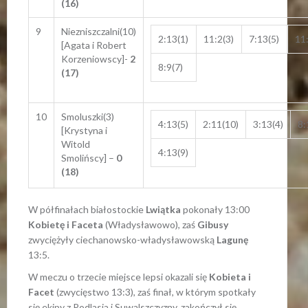
(16)
9
Niezniszczalni(10)
2:13(1)
11:2(3)
7:13(5)
11:
[Agata i Robert
Korzeniowscy]-
2
8:9(7)
(17)
10
Smoluszki(3)
4:13(5)
2:11(10)
3:13(4)
8:
[Krystyna i
Witold
4:13(9)
Smolińscy] –
0
(18)
W półfinałach białostockie
Lwiątka
pokonały 13:00
Kobietę i Faceta
(Władysławowo), zaś
Gibusy
zwyciężyły ciechanowsko-władysławowską
Lagunę
13:5.
W meczu o trzecie miejsce lepsi okazali się
Kobieta i
Facet
(zwycięstwo 13:3), zaś finał, w którym spotkały
się ekipy z Podlasia i Suwalszczyzny, zakończył się