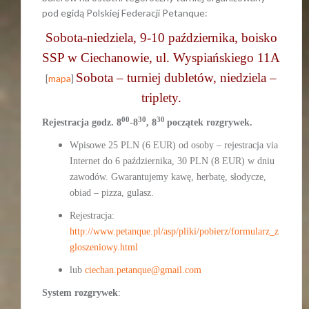
pod egidą Polskiej Federacji Petanque:
Sobota-niedziela, 9-10 października, boisko
SSP w Ciechanowie, ul. Wyspiańskiego 11A
Sobota – turniej dubletów, niedziela –
[
mapa
]
triplety.
00
30
30
Rejestracja godz. 8
-8
, 8
początek rozgrywek.
Wpisowe 25 PLN (6 EUR) od osoby – rejestracja via
Internet do 6 października, 30 PLN (8 EUR) w dniu
zawodów. Gwarantujemy kawę, herbatę, słodycze,
obiad – pizza, gulasz.
Rejestracja:
http://www.petanque.pl/asp/pliki/pobierz/formularz_z
gloszeniowy.html
lub
ciechan.petanque@gmail.com
System rozgrywek
: