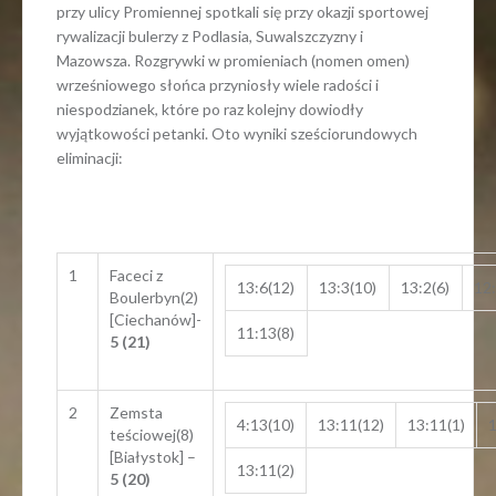
przy ulicy Promiennej spotkali się przy okazji sportowej
rywalizacji bulerzy z Podlasia, Suwalszczyzny i
Mazowsza. Rozgrywki w promieniach (nomen omen)
wrześniowego słońca przyniosły wiele radości i
niespodzianek, które po raz kolejny dowiodły
wyjątkowości petanki. Oto wyniki sześciorundowych
eliminacji:
1
Faceci z
13:6(12)
13:3(10)
13:2(6)
12:
Boulerbyn(2)
[Ciechanów]-
11:13(8)
5 (21)
2
Zemsta
4:13(10)
13:11(12)
13:11(1)
1
teściowej(8)
[Białystok] –
13:11(2)
5 (20)