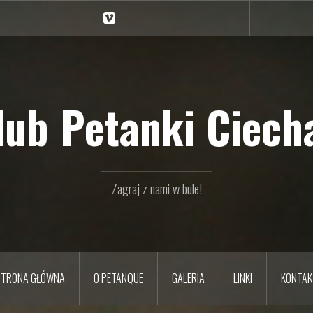
Ciechan
na
Vimeo
Klub Petanki Ciecha
Zagraj z nami w bule!
STRONA GŁÓWNA
O PETANQUE
GALERIA
LINKI
KONTAK