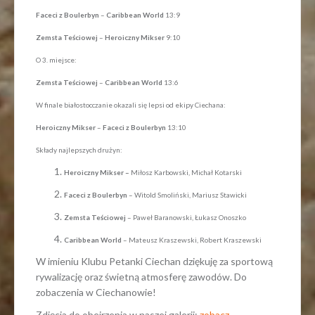
Faceci z Boulerbyn
–
Caribbean World
13:9
Zemsta Teściowej
–
Heroiczny Mikser
9:10
O 3. miejsce:
Zemsta Teściowej
–
Caribbean World
13:6
W finale białostocczanie okazali się lepsi od ekipy Ciechana:
Heroiczny Mikser
–
Faceci z Boulerbyn
13:10
Składy najlepszych drużyn:
Heroiczny Mikser –
Miłosz Karbowski, Michał Kotarski
Faceci z Boulerbyn
– Witold Smoliński, Mariusz Stawicki
Zemsta Teściowej
– Paweł Baranowski, Łukasz Onoszko
Caribbean World
– Mateusz Kraszewski, Robert Kraszewski
W imieniu Klubu Petanki Ciechan dziękuję za sportową
rywalizację oraz świetną atmosferę zawodów. Do
zobaczenia w Ciechanowie!
Zdjęcia do obejrzenia w naszej galerii:
zobacz
.