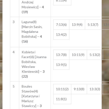
8:11(4)
Andrzej
Mosiewicz] –
4
(12)
13:7(7)
(19)
3
Laguna(8)
7:13(6)
13:9(4)
5:13(7)
13:
[Marcin Sasin,
Magdalena
13:4(2)
Bobińska] –
4
13(6)
8:13(1)
(16)
4
Kobieta i
13:7(8)
10:11(9)
5:13(2)
13
Facet(6) [Joanna
Bobińska,
13:9(5)
Wiesław
3(1)
7:13(10)
Kleniewski] –
3
(22)
5
Boules
10:11(2)
9:13(8)
13:3(3)
7:
Stawów(4)
[Katarzyna i
11:8(1)
Mariusz
Stawiccy] –
3