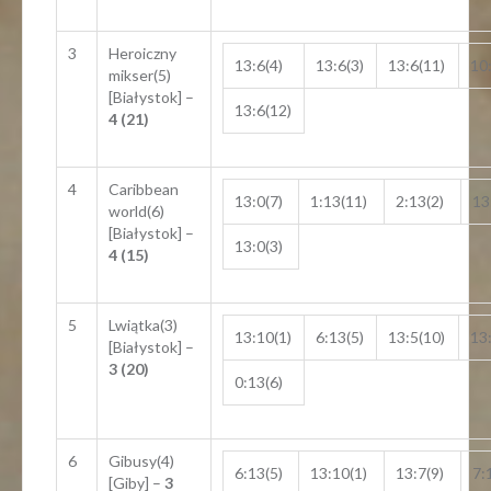
3
Heroiczny
13:6(4)
13:6(3)
13:6(11)
10
mikser(5)
[Białystok] –
13:6(12)
4 (21)
4
Caribbean
13:0(7)
1:13(11)
2:13(2)
13
world(6)
[Białystok] –
13:0(3)
4 (15)
5
Lwiątka(3)
13:10(1)
6:13(5)
13:5(10)
13
[Białystok] –
3 (20)
0:13(6)
6
Gibusy(4)
6:13(5)
13:10(1)
13:7(9)
7:
[Giby] –
3