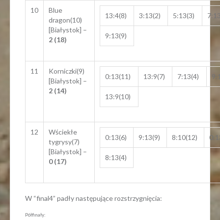
10
Blue
13:4(8)
3:13(2)
5:13(3)
7:13
dragon(10)
[Białystok] –
9:13(9)
2 (18)
11
Korniczki(9)
0:13(11)
13:9(7)
7:13(4)
9:
[Białystok] –
2 (14)
13:9(10)
12
Wściekłe
0:13(6)
9:13(9)
8:10(12)
0:1
tygrysy(7)
[Białystok] –
8:13(4)
0 (17)
W “final4” padły następujące rozstrzygnięcia:
Półfinały: