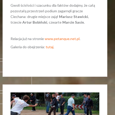
Gwoli ścisłości i szacunku dla faktów dodajmy, że całą
pozostałą przestrzeń podium zagarnęli gracze
Ciechana: drugie miejsce zajął
Mariusz Stawicki
,
trzecie
Artur Bobiński
, czwarte
Marcin Sasin
.
Relacja już na stronie
www.petanque.net.pl
.
Galeria do obejrzenia:
tutaj
.
10(5)
12:8(3)
3:7(4)
11:9(5)