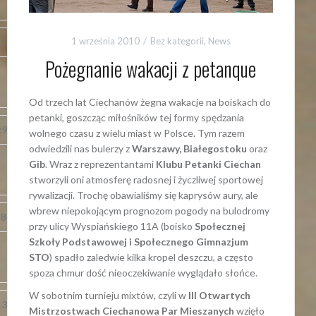
1 września 2010
Bez kategorii
,
News
:12(2)
9:11(8)
Pożegnanie wakacji z petanque
Od trzech lat Ciechanów żegna wakacje na boiskach do
petanki, goszcząc miłośników tej formy spędzania
:9(9)
13:8(4)
wolnego czasu z wielu miast w Polsce. Tym razem
odwiedzili nas bulerzy z
Warszawy,
Białegostoku
oraz
Gib
. Wraz z reprezentantami
Klubu Petanki Ciechan
stworzyli oni atmosferę radosnej i życzliwej sportowej
rywalizacji. Trochę obawialiśmy się kaprysów aury, ale
wbrew niepokojącym prognozom pogody na bulodromy
:8(11)
8:12(2)
przy ulicy Wyspiańskiego 11A (boisko
Społecznej
Szkoły Podstawowej i Społecznego Gimnazjum
STO
) spadło zaledwie kilka kropel deszczu, a często
spoza chmur dość nieoczekiwanie wyglądało słońce.
W sobotnim turnieju mixtów, czyli w
III Otwartych
13(8)
8:13(6)
Mistrzostwach Ciechanowa Par Mieszanych
wzięło