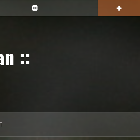
Ciechan
na
Flickr
n ::
T