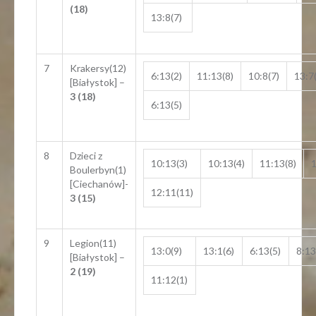
(18)
13:8(7)
7
Krakersy(12)
6:13(2)
11:13(8)
10:8(7)
13:7
[Białystok] –
3 (18)
6:13(5)
8
Dzieci z
10:13(3)
10:13(4)
11:13(8)
1
Boulerbyn(1)
[Ciechanów]-
12:11(11)
3 (15)
9
Legion(11)
13:0(9)
13:1(6)
6:13(5)
8:13
[Białystok] –
2 (19)
11:12(1)