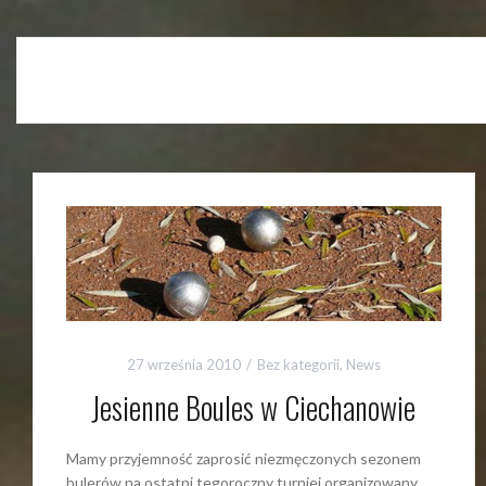
27 września 2010
Bez kategorii
,
News
Jesienne Boules w Ciechanowie
Mamy przyjemność zaprosić niezmęczonych sezonem
bulerów na ostatni tegoroczny turniej organizowany