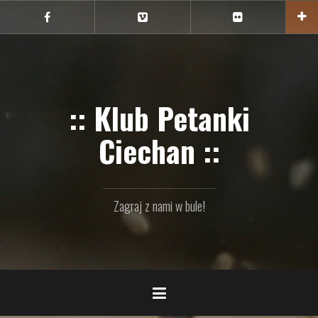
Przejdź
do
Ciechan
Ciechan
Ciechan
na
na
na
treści
FB
Vimeo
Flickr
:: Klub Petanki
Ciechan ::
Zagraj z nami w bule!