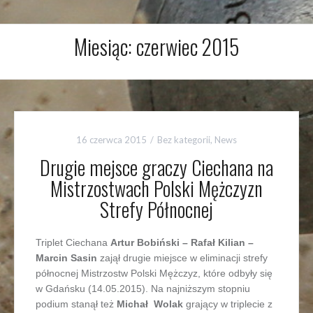
Miesiąc:
czerwiec 2015
16 czerwca 2015
Bez kategorii
,
News
Drugie mejsce graczy Ciechana na
Mistrzostwach Polski Mężczyzn
Strefy Północnej
Triplet Ciechana
Artur Bobiński – Rafał Kilian –
Marcin Sasin
zajął drugie miejsce w eliminacji strefy
północnej Mistrzostw Polski Mężczyz, które odbyły się
w Gdańsku (14.05.2015). Na najniższym stopniu
podium stanął też
Michał Wolak
grający w triplecie z