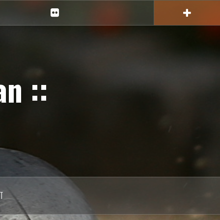
Ciechan
na
Flickr
n ::
T