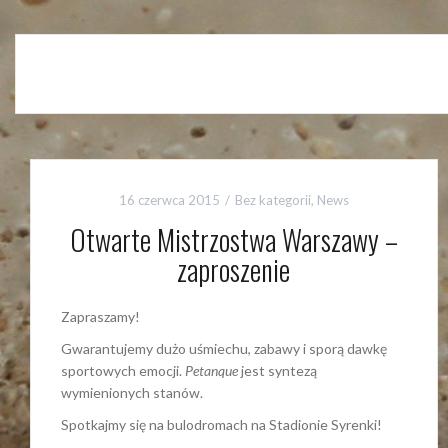
16 czerwca 2015
Bez kategorii
,
News
Otwarte Mistrzostwa Warszawy –
zaproszenie
Zapraszamy!
Gwarantujemy dużo uśmiechu, zabawy i sporą dawkę
sportowych emocji.
Petanque
jest syntezą
wymienionych stanów.
Spotkajmy się na bulodromach na Stadionie Syrenki!