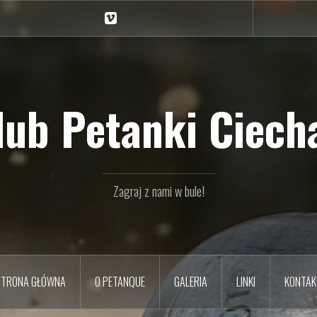
Ciechan
na
Vimeo
Klub Petanki Ciecha
Zagraj z nami w bule!
STRONA GŁÓWNA
O PETANQUE
GALERIA
LINKI
KONTAK