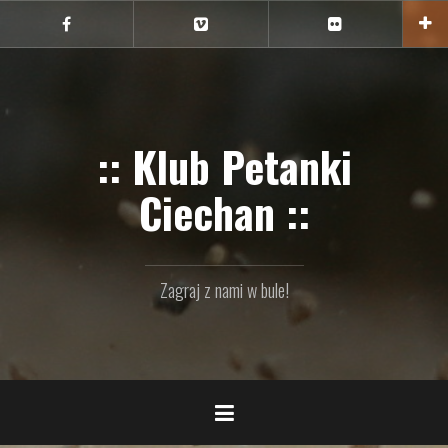
Przejdź
do
Ciechan
Ciechan
Ciechan
na
na
na
treści
FB
Vimeo
Flickr
:: Klub Petanki
Ciechan ::
Zagraj z nami w bule!