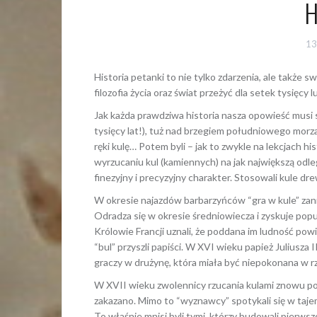
H
13
Historia petanki to nie tylko zdarzenia, ale także s
filozofia życia oraz świat przeżyć dla setek tysięcy lud
Jak każda prawdziwa historia nasza opowieść musi 
tysięcy lat!), tuż nad brzegiem południowego morza,
ręki kulę… Potem byli – jak to zwykle na lekcjach his
wyrzucaniu kul (kamiennych) na jak największą odle
finezyjny i precyzyjny charakter. Stosowali kule d
W okresie najazdów barbarzyńców “gra w kule” zani
Odradza się w okresie średniowiecza i zyskuje popu
Królowie Francji uznali, że poddana im ludność po
“bul” przyszli papiści. W XVI wieku papież Juliusza
graczy w drużynę, która miała być niepokonana w r
W XVII wieku zwolennicy rzucania kulami znowu pop
zakazano. Mimo to “wyznawcy” spotykali się w taje
To właśnie mnisi byli tymi, którzy budowali pierwsze