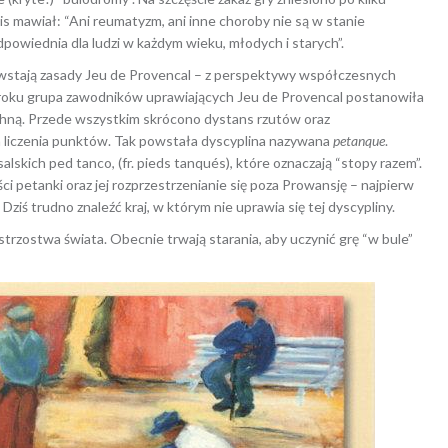
ais mawiał: “Ani reumatyzm, ani inne choroby nie są w stanie
powiednia dla ludzi w każdym wieku, młodych i starych”.
wstają zasady Jeu de Provencal – z perspektywy współczesnych
oku grupa zawodników uprawiających Jeu de Provencal postanowiła
echną. Przede wszystkim skrócono dystans rzutów oraz
 liczenia punktów. Tak powstała dyscyplina nazywana
petanque
.
skich ped tanco, (fr. pieds tanqués), które oznaczają “stopy razem”.
 petanki oraz jej rozprzestrzenianie się poza Prowansję – najpierw
 Dziś trudno znaleźć kraj, w którym nie uprawia się tej dyscypliny.
trzostwa świata. Obecnie trwają starania, aby uczynić grę “w bule”