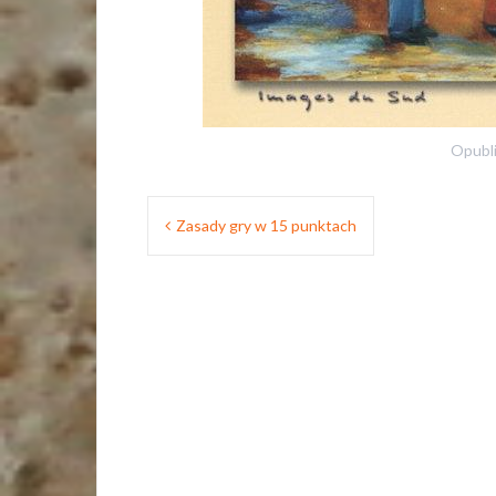
Opubl
Nawigacja
Zasady gry w 15 punktach
wpisu