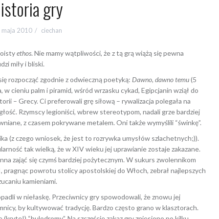
istoria gry
 maja 2010
ciechan
woisty
ethos
. Nie mamy wątpliwości, że z tą grą wiążą się pewna
zi miły i bliski.
się rozpocząć zgodnie z odwieczną poetyką:
Dawno, dawno temu
(5
 w cieniu palm i piramid, wśród wrzasku cykad, Egipcjanin wziął do
torii – Grecy. Ci preferowali grę siłową – rywalizacja polegała na
głość. Rzymscy legioniści, wbrew stereotypom, nadali grze bardziej
rewniane, z czasem pokrywane metalem. Oni także wymyślili “świnkę”.
ka (z czego wniosek, że jest to rozrywka umysłów szlachetnych;)).
larność tak wielką, że w XIV wieku jej uprawianie zostaje zakazane.
winna zająć się czymś bardziej pożytecznym. W sukurs zwolennikom
 II, pragnąc powrotu stolicy apostolskiej do Włoch, zebrał najlepszych
zucaniu kamieniami.
adli w niełaskę. Przeciwnicy gry spowodowali, że znowu jej
mnicy, by kultywować tradycję. Bardzo często grano w klasztorach.
 (kryte!) “bulodromy”. Na szczęście zakaz gry zniesiono po kilku