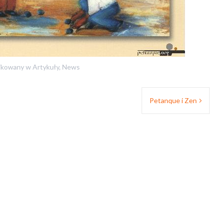
ikowany w
Artykuły
,
News
Petanque i Zen