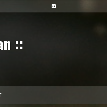
Ciechan
na
Flickr
n ::
T