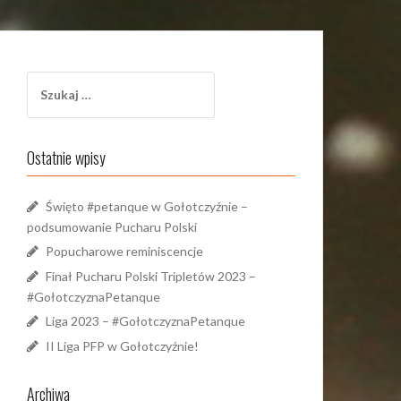
Szukaj:
Ostatnie wpisy
Święto #petanque w Gołotczyźnie –
podsumowanie Pucharu Polski
Popucharowe reminiscencje
Finał Pucharu Polski Tripletów 2023 –
#GołotczyznaPetanque
Liga 2023 – #GołotczyznaPetanque
II Liga PFP w Gołotczyźnie!
Archiwa