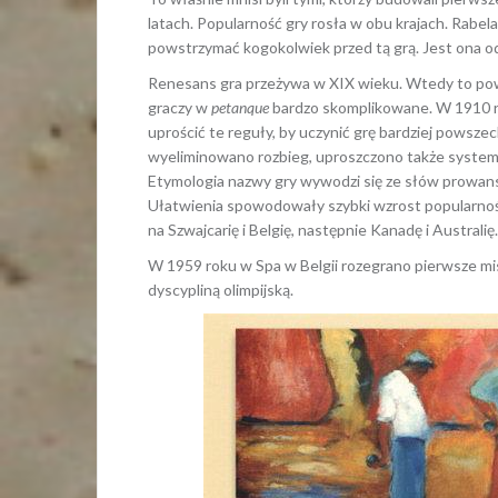
latach. Popularność gry rosła w obu krajach. Rabel
powstrzymać kogokolwiek przed tą grą. Jest ona od
Renesans gra przeżywa w XIX wieku. Wtedy to po
graczy w
petanque
bardzo skomplikowane. W 1910 r
uprościć te reguły, by uczynić grę bardziej powsz
wyeliminowano rozbieg, uproszczono także system
Etymologia nazwy gry wywodzi się ze słów prowansal
Ułatwienia spowodowały szybki wzrost popularności
na Szwajcarię i Belgię, następnie Kanadę i Australię.
W 1959 roku w Spa w Belgii rozegrano pierwsze mis
dyscypliną olimpijską.