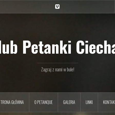
Ciechan
na
Vimeo
Klub Petanki Ciecha
Zagraj z nami w bule!
STRONA GŁÓWNA
O PETANQUE
GALERIA
LINKI
KONTAK