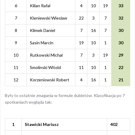
6
Kilian Rafal
4
10
19
33
7
Kleniewski Wieslaw
22
3
7
32
8
Klimek Daniel
7
16
7
30
9
Sasin Marcin
19
10
1
30
10
Rutkowski Michal
7
3
19
29
11
Smolinski Witold
11
10
1
22
12
Korzeniowski Robert
4
16
1
21
Były to ostatnie zmagania w formule dubletów. Klasyfikacja po 7
spotkaniach wygląda tak:
1
Stawicki Mariusz
402