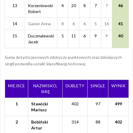
13
Korzeniowski
4
20
8
7
7
46
Robert
14
Gasior Anna
8
6
6
5
16
41
15
Duczmalewski
5
11
6
9
9
40
Jacek
Suma dotychczasowych zdobyczy punktowych oraz dzisiejszych
singli pozwoliła ustalić klasyfikację końcową:
MIEJSCE
NAZWISKO,
DUBLETY
SINGLE
WYNIK
IMIĘ
1
Stawicki
402
97
499
Mariusz
2
Bobiński
314
88
402
Artur