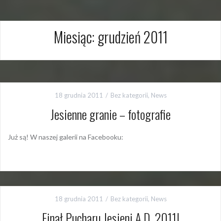
Miesiąc:
grudzień 2011
18 grudnia 2011
Bez kategorii
,
News
Jesienne granie – fotografie
Już są! W naszej galerii na Facebooku:
18 grudnia 2011
Bez kategorii
,
News
Finał Pucharu Jesieni A.D. 2011!