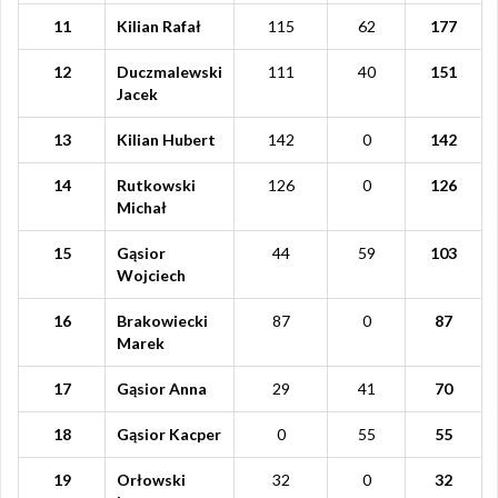
11
Kilian Rafał
115
62
177
12
Duczmalewski
111
40
151
Jacek
13
Kilian Hubert
142
0
142
14
Rutkowski
126
0
126
Michał
15
Gąsior
44
59
103
Wojciech
16
Brakowiecki
87
0
87
Marek
17
Gąsior Anna
29
41
70
18
Gąsior Kacper
0
55
55
19
Orłowski
32
0
32