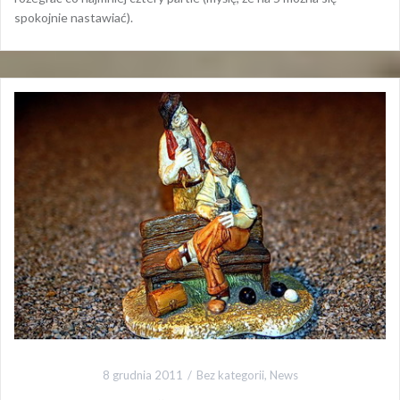
spokojnie nastawiać).
8 grudnia 2011
Bez kategorii
,
News