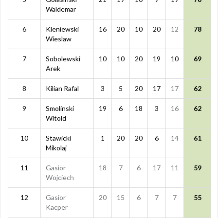
Waldemar
6
Kleniewski
16
20
10
20
12
78
Wieslaw
7
Sobolewski
10
10
20
19
10
69
Arek
8
Kilian Rafal
3
5
20
17
17
62
9
Smolinski
19
6
18
3
16
62
Witold
10
Stawicki
1
20
20
6
14
61
Mikolaj
11
Gasior
18
7
6
17
11
59
Wojciech
12
Gasior
20
15
6
7
7
55
Kacper