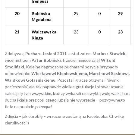
Ireneusz
20
Bobińska
29
0
29
Mgdalena
21
Walczewska
23
0
23
Kinga
Zdobywcą
Pucharu Jesieni 2011
został zatem
Mariusz Stawicki
,
wicemistrzem
Artur Bobiński
, trzecie miejsce zajął
Witold
Smoliński
. Kolejne nagrodzone pucharami pozycje przypadły
odpowiednio:
Wiesławowi Kleniewskiemu, Marcinowi Sasinowi,
Waldkowi Golasińskiemu
. Pozostali gracze otrzymali “świnki
pocieszenia”, ale tak naprawdę wielkie gratulacje i słowa uznania
należą się tym wszystkim, którzy wykazali niezwykłą wolę walki, hart
ducha i ciała oraz coś, czego już się nie wyprzecie – pozytywnego
fioła na punkcie
petanque
!
Zdjęcia – jak obrobię – wrzucone zostaną na Facebooka. Chwilkę
cierpliwości:)