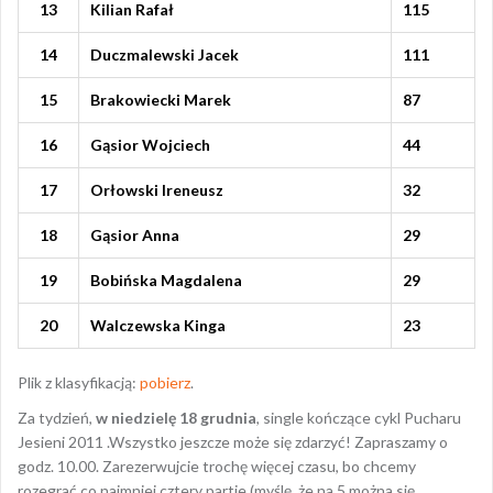
13
Kilian Rafał
115
14
Duczmalewski Jacek
111
15
Brakowiecki Marek
87
16
Gąsior Wojciech
44
17
Orłowski Ireneusz
32
18
Gąsior Anna
29
19
Bobińska Magdalena
29
20
Walczewska Kinga
23
Plik z klasyfikacją:
pobierz
.
Za tydzień,
w niedzielę 18 grudnia
, single kończące cykl Pucharu
Jesieni 2011 .Wszystko jeszcze może się zdarzyć! Zapraszamy o
godz. 10.00. Zarezerwujcie trochę więcej czasu, bo chcemy
rozegrać co najmniej cztery partie (myślę, że na 5 można się