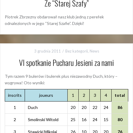
Ze “Starej Szafy”
Piotrek Zbrzezny obdarował nasz klub jedną z perełek
odnalezionych w jego “Starej Szafie”. Dzięki!
3 grudnia 2011
Bez kategorii
,
News
VI spotkanie Pucharu Jesieni za nami
Tym razem 9 bulerów i bulerek plus niezawodny Duch, który –
wygrywa! Oto wyniki:
inscrits
joueurs
1
2
3
4
total
1
Duch
20
20
22
24
86
2
Smolinski Witold
25
16
24
15
80
3
Stawicki Mikolaj
26
10
20
20
76