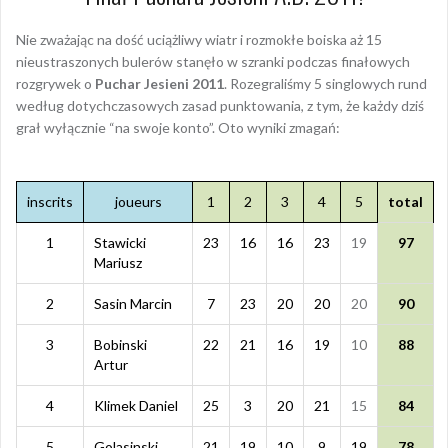
Nie zważając na dość uciążliwy wiatr i rozmokłe boiska aż 15
nieustraszonych bulerów stanęło w szranki podczas finałowych
rozgrywek o
Puchar Jesieni 2011
. Rozegraliśmy 5 singlowych rund
według dotychczasowych zasad punktowania, z tym, że każdy dziś
grał wyłącznie “na swoje konto”. Oto wyniki zmagań:
inscrits
joueurs
1
2
3
4
5
total
1
Stawicki
23
16
16
23
19
97
Mariusz
2
Sasin Marcin
7
23
20
20
20
90
3
Bobinski
22
21
16
19
10
88
Artur
4
Klimek Daniel
25
3
20
21
15
84
5
Golasinski
21
19
10
9
19
78