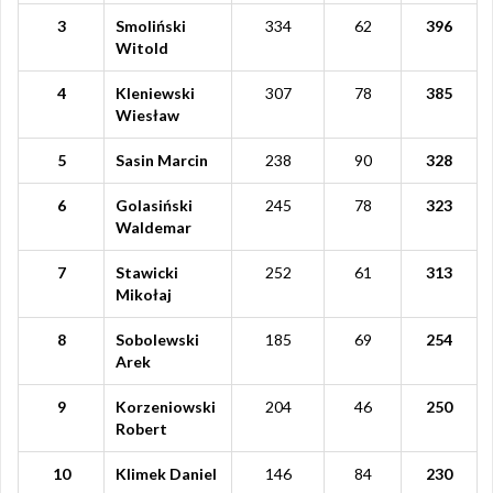
3
Smoliński
334
62
396
Witold
4
Kleniewski
307
78
385
Wiesław
5
Sasin Marcin
238
90
328
6
Golasiński
245
78
323
Waldemar
7
Stawicki
252
61
313
Mikołaj
8
Sobolewski
185
69
254
Arek
9
Korzeniowski
204
46
250
Robert
10
Klimek Daniel
146
84
230