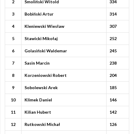
2
Smoliński Witold
334
3
Bobiński Artur
314
4
Kleniewski Wiesław
307
5
Stawicki Mikołaj
252
6
Golasiński Waldemar
245
7
Sasin Marcin
238
8
Korzeniowski Robert
204
9
Sobolewski Arek
185
10
Klimek Daniel
146
11
Kilian Hubert
142
12
Rutkowski Michał
126