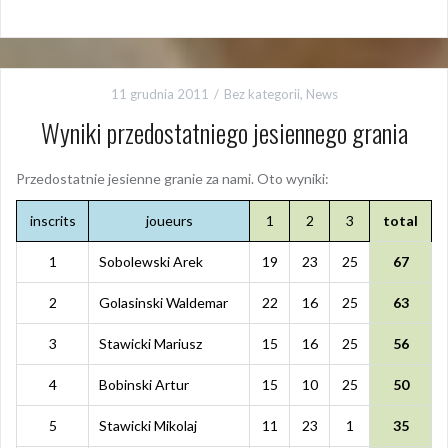
11 grudnia 2011
Bez kategorii
,
News
Wyniki przedostatniego jesiennego grania
Przedostatnie jesienne granie za nami. Oto wyniki:
inscrits
joueurs
1
2
3
total
1
Sobolewski Arek
19
23
25
67
2
Golasinski Waldemar
22
16
25
63
3
Stawicki Mariusz
15
16
25
56
4
Bobinski Artur
15
10
25
50
5
Stawicki Mikolaj
11
23
1
35