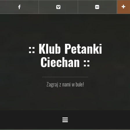
Przejdź
do
Ciechan
Ciechan
Ciechan
na
na
na
treści
FB
Vimeo
Flickr
:: Klub Petanki
Ciechan ::
Zagraj z nami w bule!