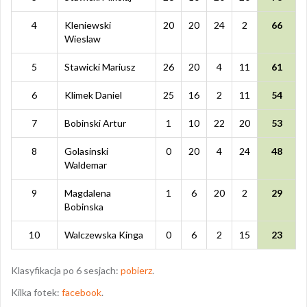
4
Kleniewski
20
20
24
2
66
Wieslaw
5
Stawicki Mariusz
26
20
4
11
61
6
Klimek Daniel
25
16
2
11
54
7
Bobinski Artur
1
10
22
20
53
8
Golasinski
0
20
4
24
48
Waldemar
9
Magdalena
1
6
20
2
29
Bobinska
10
Walczewska Kinga
0
6
2
15
23
Klasyfikacja po 6 sesjach:
pobierz
.
Kilka fotek:
facebook
.