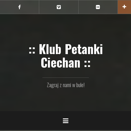
Przejdź
do
Ciechan
Ciechan
Ciechan
na
na
na
treści
FB
Vimeo
Flickr
:: Klub Petanki
Ciechan ::
Zagraj z nami w bule!