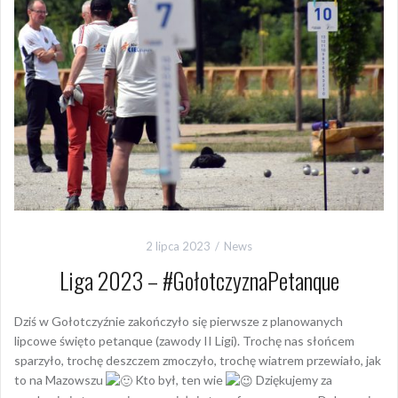
2 lipca 2023
News
Liga 2023 – #GołotczyznaPetanque
Dziś w Gołotczyźnie zakończyło się pierwsze z planowanych
lipcowe święto petanque (zawody II Ligi). Trochę nas słońcem
sparzyło, trochę deszczem zmoczyło, trochę wiatrem przewiało, jak
to na Mazowszu
Kto był, ten wie
Dziękujemy za