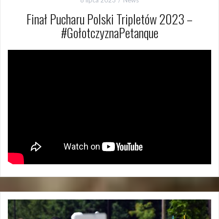
8 lipca 2023
News
Finał Pucharu Polski Tripletów 2023 –
#GołotczyznaPetanque