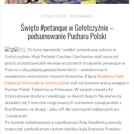
10 lipca 2023
Bez kategorii
Święto #petanque w Gołotczyźnie –
podsumowanie Pucharu Polski
To była naprawdę “wielka” petankowa sobota w
Gołotczyźnie. Klub Petanki Ciechan Ciechanów miał zaszczyt
gościć przedstawicieli nieomal wszystkich środowisk petanque w
Polsce z całą plejadą gwiazd bulerskich – wielokrotnych
medalistów mistrzostw różnych formatów. 8 lipca
Rodzinny Park
Edukacji i Rozrywki w Gołotczyźnie
stał się bowiem areną zmagań o
Puchar Polski Tripletów w Petanque. W szranki stanęły 42
trzyosobowe drużyny, rywalizując w dwóch fazach. Na pierwszą
składało się 5 meczów rozgrywanych systemem szwajcarskim z
Buchholzem, na drugą – play-off dla szesnastki najlepszych po
“szwajcarze”.
Po hymnie odśpiewanym a capella przez Anię Smolińską zawody
rozpoczął symbolicznym rzutem świnką i kulą Starosta Powiatu