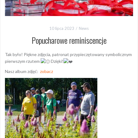
10 lipca 2023
News
Popucharowe reminiscencje
Tak było! Piękne zdjęcia, patronat przypieczętowany symbolicznym
pierwszym rzutem
Dzięki!
Nasz album zdjęć:
zobacz