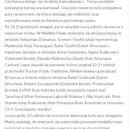
Ciechanowskiego Jan Andrzej Kaluszkiewicz . Tuż po godzinie
dziewiątej turniej wystartował. Graczom towarzyszyła przepiękna
aura i przestrzeń, na którą składają się roślinność oraz
wystylizowana mała architektura gołockiego parku.
Po 14 (!) godzinach zmagań, już w zasadzie nocą odbyły się mecze o
najwyższe trofea. W Wielkim Finale zmierzyły się drużyna męska w
składzie Sebastian Domanus, Szymon Teufel (obaj reprezentują
Myślenicki Klub Petanque), Rafał Teufel (Sokół Wrocław) z
tripletem żeńskim w składzie Anna Szubielska, Agata Kulikowicz
(Gdańskie Boule), Klaudia Mizikowska (Śląski Klub Petanque
Carbon). Lepsi okazali się panowie, którzy wygrali 13:2 i zdobyli
przechodni Puchar Polski Tripletów. Wielkie brawa i gratulacje!
W meczu o trzecie miejsce drużyna Rafał Grzelczak (Sokół
Wrocław), Robert Szczepański (Gdańskie Boule), Przemysław
Broniek (UPKS Bula Kalonka Łódź) zwyciężyła triplet Karl
Tarachand (Klub Petanque Lajkonik Kraków ), Filip Stańczyk, Piotr
Stanek (obaj Krakowski Klub Petanque Bule Armatnie) w stosunku
13:5. Gratulujemy wyniku!
Już po godz. 23 odbyła się uroczysta dekoracja kończąca zmagania.
Mamy nadzieję, że zmęczeni, ale usatysfakcjonowani medaliści oraz
pozostali uczestnicy turnieju powrócą jeszcze do gościnnej