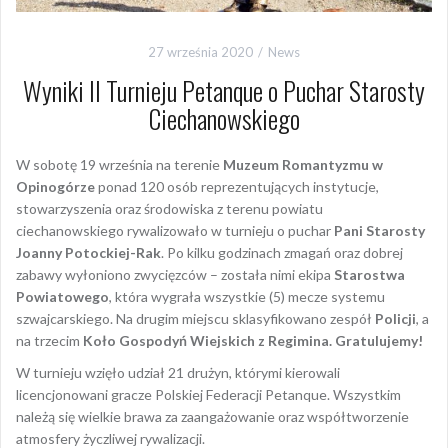
27 września 2020
News
Wyniki II Turnieju Petanque o Puchar Starosty
Ciechanowskiego
W sobotę 19 września na terenie
Muzeum Romantyzmu w
Opinogórze
ponad 120 osób reprezentujących instytucje,
stowarzyszenia oraz środowiska z terenu powiatu
ciechanowskiego rywalizowało w turnieju o puchar
Pani Starosty
Joanny Potockiej-Rak
. Po kilku godzinach zmagań oraz dobrej
zabawy wyłoniono zwycięzców – została nimi ekipa
Starostwa
Powiatowego
, która wygrała wszystkie (5) mecze systemu
szwajcarskiego. Na drugim miejscu sklasyfikowano zespół
Policji
, a
na trzecim
Koło Gospodyń Wiejskich z Regimina. Gratulujemy!
W turnieju wzięło udział 21 drużyn, którymi kierowali
licencjonowani gracze Polskiej Federacji Petanque. Wszystkim
należą się wielkie brawa za zaangażowanie oraz współtworzenie
atmosfery życzliwej rywalizacji.