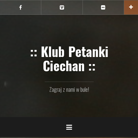
Przejdź
do
Ciechan
Ciechan
Ciechan
na
na
na
treści
FB
Vimeo
Flickr
:: Klub Petanki
Ciechan ::
Zagraj z nami w bule!