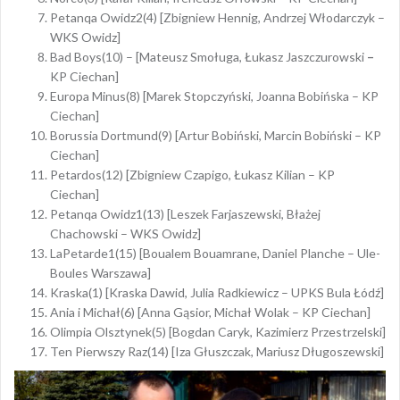
Petanqa Owidz2(4) [Zbigniew Hennig, Andrzej Włodarczyk –
WKS Owidz]
Bad Boys(10) – [Mateusz Smoługa, Łukasz Jaszczurowski
–
KP Ciechan]
Europa Minus(8) [Marek Stopczyński, Joanna Bobińska – KP
Ciechan]
Borussia Dortmund(9) [Artur Bobiński, Marcin Bobiński – KP
Ciechan]
Petardos(12) [Zbigniew Czapigo, Łukasz Kilian – KP
Ciechan]
Petanqa Owidz1(13) [Leszek Farjaszewski, Błażej
Chachowski – WKS Owidz]
LaPetarde1(15) [Boualem Bouamrane, Daniel Planche – Ule-
Boules Warszawa]
Kraska(1) [Kraska Dawid, Julia Radkiewicz – UPKS Bula Łódź]
Ania i Michał(6) [Anna Gąsior, Michał Wolak – KP Ciechan]
Olimpia Olsztynek(5) [Bogdan Caryk, Kazimierz Przestrzelski]
Ten Pierwszy Raz(14) [Iza Głuszczak, Mariusz Długoszewski]