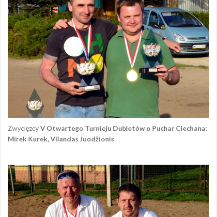
Zwycięzcy
V Otwartego Turnieju Dubletów o Puchar Ciechana:
Mirek Kurek, Vilandas Juodžionis