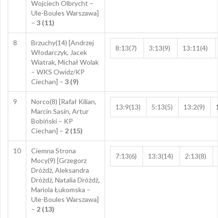
Wojciech Olbrycht –
Ule-Boules Warszawa]
–
3 (11)
8
Brzuchy(14) [Andrzej
8:13(7)
3:13(9)
13:11(4)
Włodarczyk, Jacek
Wiatrak, Michał Wolak
– WKS Owidz/KP
Ciechan] –
3 (9)
9
Norco(8) [Rafał Kilian,
13:9(13)
5:13(5)
13:2(9)
Marcin Sasin, Artur
Bobiński – KP
Ciechan] –
2 (15)
10
Ciemna Strona
7:13(6)
13:3(14)
2:13(8)
Mocy(9) [Grzegorz
Dróżdż, Aleksandra
Dróżdż, Natalia Dróżdż,
Mariola Łukomska –
Ule-Boules Warszawa]
–
2 (13)