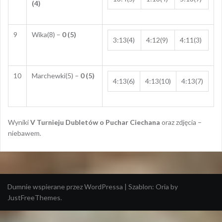
(4)
9
Wika(8) –
0 (5)
3:13(4)
4:12(9)
4:11(3)
10
Marchewki(5) –
0 (5)
4:13(6)
4:13(10)
4:13(7)
Wyniki
V Turnieju Dubletów o Puchar Ciechana
oraz zdjęcia –
niebawem.
Dumnie wspierane przez WordPressa
|
Szablon:
Oria
by
JustFreeThemes.