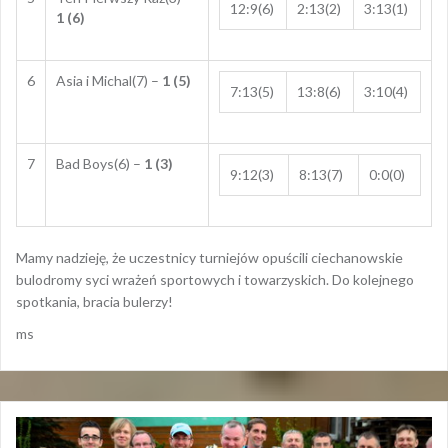
12:9(6)
2:13(2)
3:13(1)
1 (6)
6
Asia i Michal(7) –
1 (5)
7:13(5)
13:8(6)
3:10(4)
7
Bad Boys(6) –
1 (3)
9:12(3)
8:13(7)
0:0(0)
Mamy nadzieję, że uczestnicy turniejów opuścili ciechanowskie
bulodromy syci wrażeń sportowych i towarzyskich. Do kolejnego
spotkania, bracia bulerzy!
ms