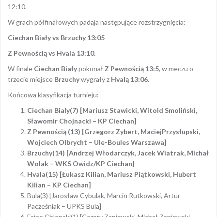
12:10.
W grach półfinałowych padaja następujące rozstrzygnięcia:
Ciechan Biały vs Brzuchy 13:05
Z Pewnością vs Hvala 13:10.
W finale
Ciechan Biały
pokonał
Z Pewnością 13:5
, w meczu o
trzecie miejsce
Brzuchy
wygrały z
Hvalą 13:06
.
Końcowa klasyfikacja turnieju:
Ciechan Bialy(7) [Mariusz Stawicki, Witold Smoliński,
Sławomir Chojnacki – KP Ciechan]
Z Pewnością (13) [Grzegorz Zybert, MaciejPrzysłupski,
Wojciech Olbrycht – Ule-Boules Warszawa]
Brzuchy(14) [Andrzej Włodarczyk, Jacek Wiatrak, Michał
Wolak – WKS Owidz/KP Ciechan]
Hvala(15) [Łukasz Kilian, Mariusz Piątkowski, Hubert
Kilian – KP Ciechan]
Bula(3) [Jarosław Cybulak, Marcin Rutkowski, Artur
Pacześniak – UPKS Bula]
Fajne Chlopaki(1) [Cezary Zaniewski, Michał Zaniewski,