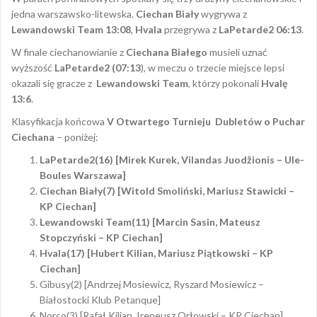
jedna warszawsko-litewska.
Ciechan Biały
wygrywa z
Lewandowski Team 13:08
,
Hvala
przegrywa z
LaPetarde2
06:13
.
W finale ciechanowianie z
Ciechana Białego
musieli uznać
wyższość
LaPetarde2 (07:13
), w meczu o trzecie miejsce lepsi
okazali się gracze z
Lewandowski Team
, którzy pokonali
Hvalę
13:6
.
Klasyfikacja końcowa
V Otwartego Turnieju Dubletów o Puchar
Ciechana
– poniżej:
LaPetarde2(16) [Mirek Kurek, Vilandas Juodžionis – Ule-
Boules Warszawa]
Ciechan Biały(7) [Witold Smoliński, Mariusz Stawicki –
KP Ciechan]
Lewandowski Team(11) [Marcin Sasin, Mateusz
Stopczyński – KP Ciechan]
Hvala(17) [Hubert Kilian, Mariusz Piątkowski – KP
Ciechan]
Gibusy(2) [Andrzej Mosiewicz, Ryszard Mosiewicz –
Białostocki Klub Petanque]
Norco(3) [Rafał Kilian, Ireneusz Orłowski – KP Ciechan]