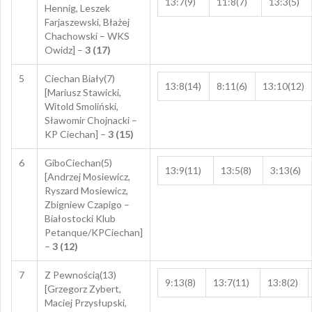
13:7(9)
11:8(7)
13:3(5)
Hennig, Leszek
Farjaszewski, Błażej
Chachowski – WKS
Owidz] –
3 (17)
5
Ciechan Biały(7)
13:8(14)
8:11(6)
13:10(12)
[Mariusz Stawicki,
Witold Smoliński,
Sławomir Chojnacki –
KP Ciechan] –
3 (15)
6
GiboCiechan(5)
13:9(11)
13:5(8)
3:13(6)
[Andrzej Mosiewicz,
Ryszard Mosiewicz,
Zbigniew Czapigo –
Białostocki Klub
Petanque/KPCiechan]
–
3 (12)
7
Z Pewnością(13)
9:13(8)
13:7(11)
13:8(2)
[Grzegorz Zybert,
Maciej Przysłupski,