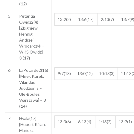
(12)
5
Petanqa
13:2(2)
13:6(17)
2:13(7)
13:7(9
Owidz2(4)
[Zbigniew
Hennig,
Andrzej
Włodarczyk –
WKS Owidz] –
3 (17)
6
LaPetarde2(16)
9:7(13)
13:0(12)
10:13(3)
11:13(
[Mirek Kurek,
Vilandas
Juodžionis –
Ule-Boules
Warszawa] –
3
(14)
7
Hvala(17)
13:3(6)
6:13(4)
4:13(2)
13:7(1)
[Hubert Kilian,
Mariusz