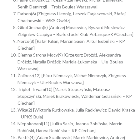
Senih Demirrgil – Trois Boules Warszawa]
Farhen(6) [Zbigniew Hennig, Leszek Farjaszewski, Błażej
Chachowski – WKS Owidz]
GiboCiechan(5) [Andrzej Mosiewicz, Ryszard Mosiewicz,
Zbigniew Czapigo – Białostocki Klub Petanque/KPCiechan]
Norco(8) [Rafał Kilian, Marcin Sasin, Artur Bobiński – KP
Ciechan]
Ciemna Strona Mocy(9) [Grzegorz Dróżdż, Aleksandra
Dróżdż, Natalia Dróżdż, Mariola Łukomska – Ule-Boules
Warszawa]
Żoliborz(12) [Piotr Niemczyk, Michał Niemczyk, Zbigniew
Niemczyk – Ule-Boules Warszawa]
Triplet Trwam(10) [Marek Stopczyński, Mateusz
Stopczyński, Marek Brakowiecki, Waldemar Golasiński – KP
Ciechan]
Wika(2) [Wiktoria Rutkowska, Julia Radkiewicz, Dawid Kraska
– UPKS Bula]
Niepokonani(11) [Julita Sasin, Joanna Bobińska, Marcin
Bobiński, Hanna Bobińska – KP Ciechan]
Pastis(4) [Adam Szadkowski, Marek Markiewicz, Andrzej