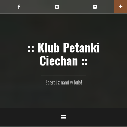
Przejdź
do
Ciechan
Ciechan
Ciechan
na
na
na
treści
FB
Vimeo
Flickr
:: Klub Petanki
Ciechan ::
Zagraj z nami w bule!