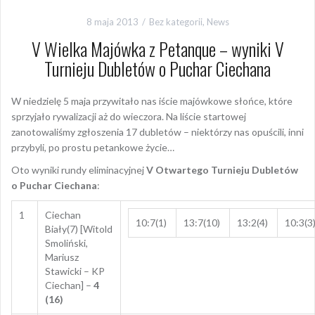
8 maja 2013
Bez kategorii
,
News
V Wielka Majówka z Petanque – wyniki V
Turnieju Dubletów o Puchar Ciechana
W niedzielę 5 maja przywitało nas iście majówkowe słońce, które
sprzyjało rywalizacji aż do wieczora. Na liście startowej
zanotowaliśmy zgłoszenia 17 dubletów – niektórzy nas opuścili, inni
przybyli, po prostu petankowe życie…
Oto wyniki rundy eliminacyjnej
V Otwartego Turnieju Dubletów
o Puchar Ciechana
:
1
Ciechan
10:7(1)
13:7(10)
13:2(4)
10:3(3
Biały(7) [Witold
Smoliński,
Mariusz
Stawicki – KP
Ciechan] –
4
(16)