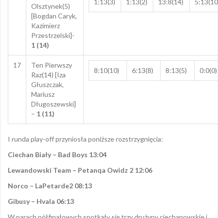
1:13(3)
1:13(2)
13:8(14)
5:13(10
Olsztynek(5)
[Bogdan Caryk,
Kazimierz
Przestrzelski]-
1 (14)
17
Ten Pierwszy
8:10(10)
6:13(8)
8:13(5)
0:0(0)
Raz(14) [Iza
Głuszczak,
Mariusz
Długoszewski]
–
1 (11)
I runda play-off przyniosła poniższe rozstrzygnięcia:
Ciechan Biały – Bad Boys 13:04
Lewandowski Team – Petanqa Owidz 2 12:06
Norco – LaPetarde2 08:13
Gibusy – Hvala 06:13
W parach półfinałowych spotkały się trzy drużyny ciechanowskie i