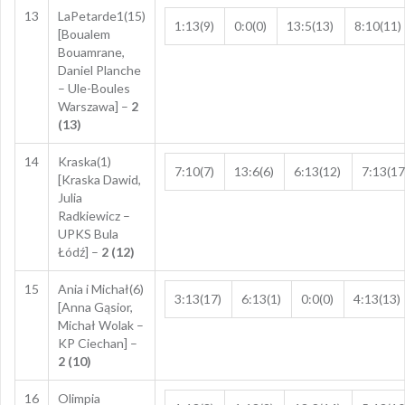
13
LaPetarde1(15)
1:13(9)
0:0(0)
13:5(13)
8:10(11)
[Boualem
Bouamrane,
Daniel Planche
– Ule-Boules
Warszawa] –
2
(13)
14
Kraska(1)
7:10(7)
13:6(6)
6:13(12)
7:13(17
[Kraska Dawid,
Julia
Radkiewicz –
UPKS Bula
Łódź] –
2 (12)
15
Ania i Michał(6)
3:13(17)
6:13(1)
0:0(0)
4:13(13)
[Anna Gąsior,
Michał Wolak –
KP Ciechan] –
2 (10)
16
Olimpia