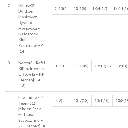
2
Gibusy(2)
2:13(4)
13:1(5)
13:4(17)
13:11(1
[Andrzej
Mosiewicz,
Ryszard
Mosiewicz –
Białostocki
Klub
Petanque] –
4
(14)
3
Norco(3) [Rafał
13:1(5)
11:10(9)
13:10(16)
3:10(
Kilian, Ireneusz
Orłowski – KP
Ciechan] –
4
(13)
4
Lewandowski
7:9(12)
13:7(13)
13:1(10)
10:8(1
Team(11)
[Marcin Sasin,
Mateusz
Stopczyński –
KP Ciechan]-
4