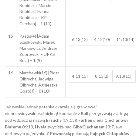
Bobińska, Marcin
Bobiński, Hanna
Bobińska – KP
Ciechan] –
1 (11)
15
Pastis(4) [Adam
6:13(12)
4:12(10)
11:13(14)
Szadkowski, Marek
Markiewicz, Andrzej
Żebrowski – UPKS
Bula] –
1 (9)
16
Marchewki(16) [Piotr
4:11(15)
8:13(2)
9:13(11)
Olbrycht, Jadwiga
Olbrycht, Agnieszka
Gostół] –
0 (10)
Jak zwykle jednak petanka okazała się grą w swej
nieprzewidywalności piękną! Łodzianie z
Buli
przegrywają z załogą
pod wdzięczną nazwą
Brzuchy
(09:13)!
Farhen
ulega
Ciechanowi
Białemu
06:13,
Hvala
zwycięża nad
GiboCiechanem
13:7, a w
derbowym pojedynku
Z Pewnością
pokonują
Fajnych Chłopaków