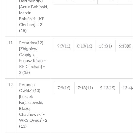
Dortmund(9)
[Artur Bobiński,
Marcin
Bobiński – KP
Ciechan] –
2
(15)
11
Petardos(12)
9:7(11)
0:13(16)
13:6(1)
6:13(8)
[Zbigniew
Czapigo,
Łukasz Kilian –
KP Ciechan] –
2 (15)
12
Petanqa
7:9(16)
7:13(11)
5:13(15)
13:4(
Owidz1(13)
[Leszek
Farjaszewski,
Błażej
Chachowski –
WKS Owidz]-
2
(13)