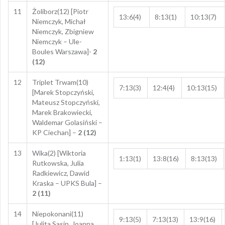
11
Żoliborz(12) [Piotr
13:6(4)
8:13(1)
10:13(7)
Niemczyk, Michał
Niemczyk, Zbigniew
Niemczyk – Ule-
Boules Warszawa]-
2
(12)
12
Triplet Trwam(10)
7:13(3)
12:4(4)
10:13(15)
[Marek Stopczyński,
Mateusz Stopczyński,
Marek Brakowiecki,
Waldemar Golasiński –
KP Ciechan] –
2 (12)
13
Wika(2) [Wiktoria
1:13(1)
13:8(16)
8:13(13)
Rutkowska, Julia
Radkiewicz, Dawid
Kraska – UPKS Bula] –
2 (11)
14
Niepokonani(11)
9:13(5)
7:13(13)
13:9(16)
[Julita Sasin, Joanna