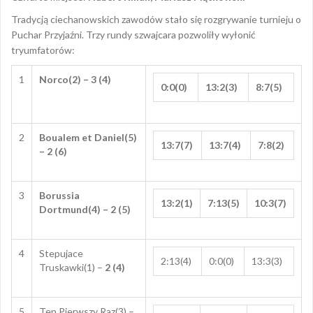
Tradycją ciechanowskich zawodów stało się rozgrywanie turnieju o
Puchar Przyjaźni. Trzy rundy szwajcara pozwoliły wyłonić
tryumfatorów:
1
Norco(2) – 3 (4)
0:0(0)
13:2(3)
8:7(5)
2
Boualem et Daniel(5)
13:7(7)
13:7(4)
7:8(2)
– 2 (6)
3
Borussia
13:2(1)
7:13(5)
10:3(7)
Dortmund(4) – 2 (5)
4
Stepujace
2:13(4)
0:0(0)
13:3(3)
Truskawki(1) –
2 (4)
5
Ten Pierwszy Raz(3) –