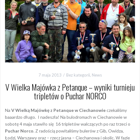
7 maja 2013
Bez kategorii
,
News
V Wielka Majówka z Petanque – wyniki turnieju
tripletów o Puchar NORCO
Na
V Wielką Majówkę z Petanque w Ciechanowie
czekaliśmy
baaardzo długo. I nadeszła! Na bulodromach w Ciechanowie w
sobotę 4 maja stawiło się 16 tripletów walczących po raz trzeci o
Puchar Norco
. Z radością powitaliśmy bulerów z Gib, Owidza,
Łodzi, Warszawy oraz – rzecz jasna – Ciechanowa i okolic. W fazie