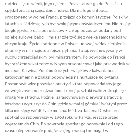
rodzice się rozwiedli, jego ojciec – Polak, zabrał go do Polski, i tu
spędził znaczną część dzieciństwa. Dla małego chłopca,
urodzonego w wolnej Francji, przyjazd do komunistycznej Polski w
latach sześćdziesiątych był szokującym doświadczeniem. Nie znając
biegle języka, z dala od rodziców – chłopiec został oddany pod
opiekę surowej babci – musiał zderzyć się z wielką samotnością w
obcym kraju. Życie codzienne w Polsce ludowej, widok cierpienia
obudziły w nim najistotniejsze pytania. Tutaj, wychowywany w
duchu chrześcijańskim, był ministrantem. Po powrocie do Francji
był stróżem w katedrze w Noyon oraz pracował jako przewodnik w
muzeum Kalwina. Pomimo ścisłych związków z kalwinizmem i
katolicyzmem nie znalazł odpowiedzi na nurtujące go pytania.
Postanowił więc poszukać praktyki, która odpowiadałaby jego
wewnętrznym poszukiwaniom. Trenując sztuki walki zetknął się z
drogą Nie-strachu. Później, zafascynowany pierwotną tradycją
Wschodu wyruszył do Chin, gdzie w małej górskiej świątyni przez
kilka miesięcy wiódł życie mnicha. Mistrza Taisena Deshimaru
spotkał po raz pierwszy w 1968 roku w Paryżu, jeszcze przed
wyjazdem do Chin. Po powrocie spotkał go ponownie i od tego
czasu nieprzerwanie podążał za jego nauką i pomagał w