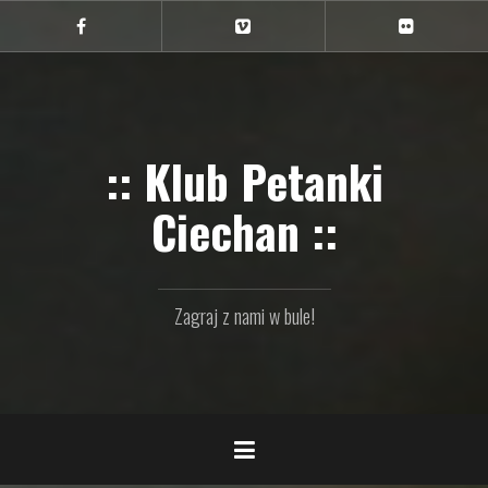
Przejdź
do
Ciechan
Ciechan
Ciechan
na
na
na
treści
FB
Vimeo
Flickr
:: Klub Petanki
Ciechan ::
Zagraj z nami w bule!