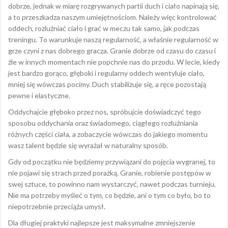
dobrze, jednak w miarę rozgrywanych partii duch i ciało napinają się,
a to przeszkadza naszym umiejętnościom. Należy więc kontrolować
oddech, rozluźniać ciało i grać w meczu tak samo, jak podczas
treningu. To warunkuje naszą regularność, a właśnie regularność w
grze czyni z nas dobrego gracza. Granie dobrze od czasu do czasu i
źle w innych momentach nie popchnie nas do przodu. W lecie, kiedy
jest bardzo gorąco, głęboki i regularny oddech wentyluje ciało,
mniej się wówczas pocimy. Duch stabilizuje się, a ręce pozostają
pewne i elastyczne.
Oddychajcie głęboko przez nos, spróbujcie doświadczyć tego
sposobu oddychania oraz świadomego, ciągłego rozluźniania
różnych części ciała, a zobaczycie wówczas do jakiego momentu
wasz talent będzie się wyrażał w naturalny sposób.
Gdy od początku nie będziemy przywiązani do pojęcia wygranej, to
nie pojawi się strach przed porażką. Granie, robienie postępów w
swej sztuce, to powinno nam wystarczyć, nawet podczas turnieju.
Nie ma potrzeby myśleć o tym, co będzie, ani o tym co było, bo to
niepotrzebnie przeciąża umysł.
Dla długiej praktyki najlepsze jest maksymalne zmniejszenie