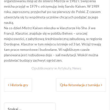
organizowaniu misji aż do śmierci Mistrza w 1982 r. Święcenia
mnicha przyjął w 1979 r. otrzymując imię Sando Kaisen. W 1989
roku, zaproszony, przyjechał po raz pierwszy do Polski. Z czasem
utworzyła się tu wspólnota uczniów chcących podążać za jego
nauką.
Na co dzień Mistrz Kaisen mieszka w klasztorze Ho Sho Ji we
Francji. Klasztor, znajduje się w pobliżu Belves – uroczej
miejscowości, z zabytkową średniowieczną zabudową, w regionie
Dordogne. Klasztor w tym miejscu istnieje od 3 lat. Wciąż trwają
tam prace remontowe i budowlane. W najbliższym czasie
planowana jest rozbudowa dojo – sali medytacji. Wokół można
podziwiać budzący zachwyt ogród zen.
Opublikowany w
Artykuły
,
News
Nawigacja
Historia gry
Qrka fotorelacja z turnieju
wpisu
Szukaj: