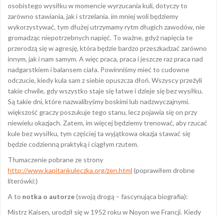
osobistego wysiłku w momencie wyrzucania kuli, dotyczy to
zarówno stawiania, jak i strzelania. im mniej woli będziemy
wykorzystywać, tym dłużej utrzymamy rytm długich zawodów, nie
gromadząc niepotrzebnych napięć. To ważne, gdyż napięcia te
przerodzą się w agresję, która będzie bardzo przeszkadzać zarówno
innym, jak i nam samym. A więc praca, praca i jeszcze raz praca nad
nadgarstkiem i balansem ciała. Powinniśmy mieć to cudowne
odczucie, kiedy kula sam z siebie opuszcza dłoń. Wszyscy przeżyli
takie chwile, gdy wszystko staje się łatwe i dzieje się bez wysiłku.
Są takie dni, które nazwalibyśmy boskimi lub nadzwyczajnymi.
większość graczy poszukuje tego stanu, lecz pojawia się on przy
niewielu okazjach. Zatem, im więcej będziemy trenować, aby rzucać
kule bez wysiłku, tym częściej ta wyjątkowa okazja stawać się
będzie codzienną praktyką i ciągłym rzutem.
Tłumaczenie pobrane ze strony
http://www.kapitankuleczka.org/zen.html
(poprawiłem drobne
literówki:)
A to
notka o autorze
(swoją drogą – fascynująca biografia):
Mistrz Kaisen, urodził się w 1952 roku w Noyon we Francji. Kiedy