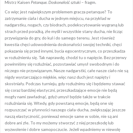
Mistrz Kaisen
Petanque. Doskonałość sztuki
– fragm.
Co więc jest największym problemem gracza petanque? To
zatrzymanie ciała i ducha w jednym miejscu, na przykład w
nadgarstku, nogach, czy biodrach, podekscytowanie wygraną lub
strach przed porażką, złe myśli i wszystkie stany ducha, nie licząc
przywiązania do gry, do kul i do samego terenu. Jest również
kwestia chęci udowodnienia doskonałości swojej techniki, chęci
pokazania się przed innymi, bycia egocentrycznym, co przeszkadza
w rozluźnieniu się. Tak naprawdę, chodzi tu o napięcie. Bez przerwy
powinniśmy się rozluźniać, pozostawiać umysł swobodnym i do
niczego nie przywiązanym. Nasze nadgarstki, całe nasze ciało nie są
nigdy wystarczająco miękkie, więc nasz duch jest napięty i
skostniały. Podczas turnieju, gdy rozluźnimy się i będziemy stawać
się coraz bardziej elastyczni, przeszkadzające emocje nie będą
mogły nami zawładnąć, gdyż umysł będzie także w trakcie
rozluźniania się. Wtedy, gdy powstaną emocje, będą one się
rozpuszczać w płynności naszego ciała-ducha, zwiększając jeszcze
naszą elastyczność, ponieważ emocje same w sobie, nie są ani
dobre ani złe. To my możemy stworzyć z niej przeszkodę lub
wyzwolenie i dobre samopoczucie. Jeżeli wpadniemy w niewolę