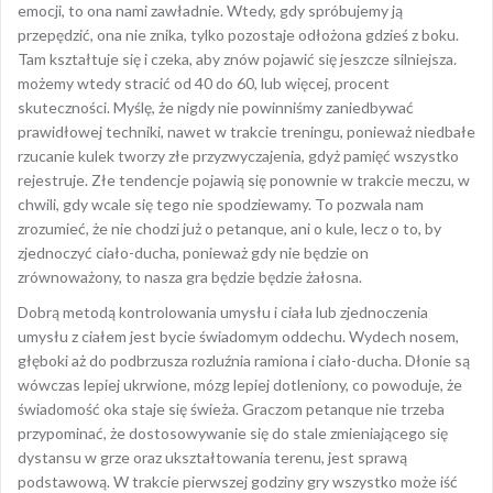
emocji, to ona nami zawładnie. Wtedy, gdy spróbujemy ją
przepędzić, ona nie znika, tylko pozostaje odłożona gdzieś z boku.
Tam kształtuje się i czeka, aby znów pojawić się jeszcze silniejsza.
możemy wtedy stracić od 40 do 60, lub więcej, procent
skuteczności. Myślę, że nigdy nie powinniśmy zaniedbywać
prawidłowej techniki, nawet w trakcie treningu, ponieważ niedbałe
rzucanie kulek tworzy złe przyzwyczajenia, gdyż pamięć wszystko
rejestruje. Złe tendencje pojawią się ponownie w trakcie meczu, w
chwili, gdy wcale się tego nie spodziewamy. To pozwala nam
zrozumieć, że nie chodzi już o petanque, ani o kule, lecz o to, by
zjednoczyć ciało-ducha, ponieważ gdy nie będzie on
zrównoważony, to nasza gra będzie będzie żałosna.
Dobrą metodą kontrolowania umysłu i ciała lub zjednoczenia
umysłu z ciałem jest bycie świadomym oddechu. Wydech nosem,
głęboki aż do podbrzusza rozluźnia ramiona i ciało-ducha. Dłonie są
wówczas lepiej ukrwione, mózg lepiej dotleniony, co powoduje, że
świadomość oka staje się świeża. Graczom petanque nie trzeba
przypominać, że dostosowywanie się do stale zmieniającego się
dystansu w grze oraz ukształtowania terenu, jest sprawą
podstawową. W trakcie pierwszej godziny gry wszystko może iść