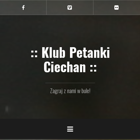
Przejdź
do
Ciechan
Ciechan
Ciechan
na
na
na
treści
FB
Vimeo
Flickr
:: Klub Petanki
Ciechan ::
Zagraj z nami w bule!