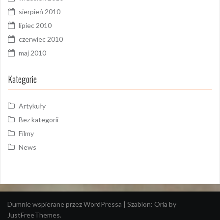
sierpień 2010
lipiec 2010
czerwiec 2010
maj 2010
Kategorie
Artykuły
Bez kategorii
Filmy
News
Dumnie wspierane przez WordPressa
|
Szablon:
Oria
by
JustFreeThemes.