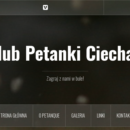
Ciechan
na
Vimeo
Klub Petanki Ciecha
Zagraj z nami w bule!
STRONA GŁÓWNA
O PETANQUE
GALERIA
LINKI
KONTAK