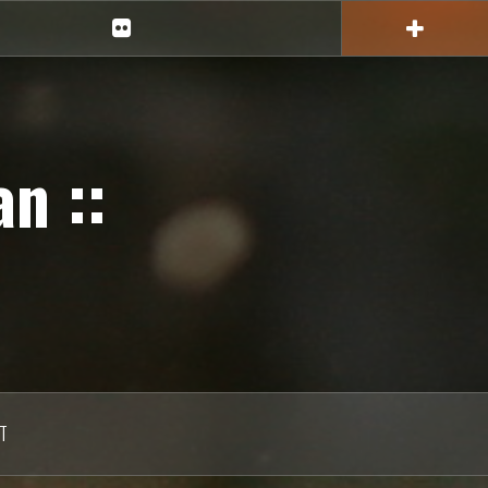
Ciechan
na
Flickr
n ::
T