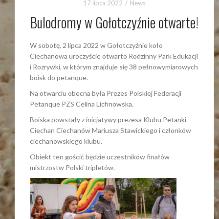
17 lipca 2022
News
Bulodromy w Gołotczyźnie otwarte!
W sobotę, 2 lipca 2022 w Gołotczyźnie koło
Ciechanowa uroczyście otwarto Rodzinny Park Edukacji
i Rozrywki, w którym znajduje się 38 pełnowymiarowych
boisk do petanque.
Na otwarciu obecna była Prezes Polskiej Federacji
Petanque PZS Celina Lichnowska.
Boiska powstały z inicjatywy prezesa Klubu Petanki
Ciechan Ciechanów Mariusza Stawickiego i członków
ciechanowskiego klubu.
Obiekt ten gościć będzie uczestników finałów
mistrzostw Polski tripletów.