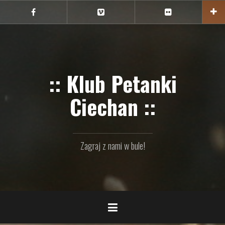
Przejdź
do
Ciechan
Ciechan
Ciechan
na
na
na
treści
FB
Vimeo
Flickr
:: Klub Petanki
Ciechan ::
Zagraj z nami w bule!