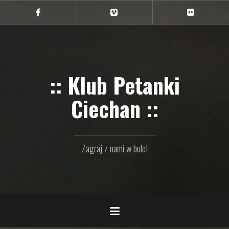
Przejdź
do
Ciechan
Ciechan
Ciechan
na
na
na
treści
FB
Vimeo
Flickr
:: Klub Petanki
Ciechan ::
Zagraj z nami w bule!