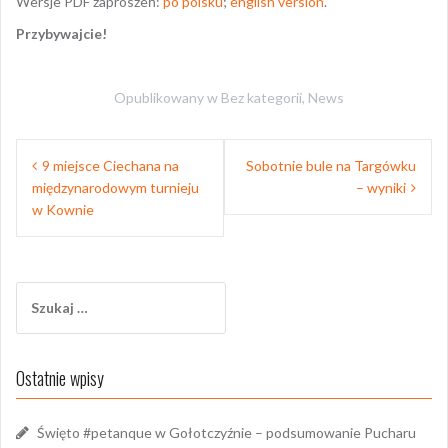
Wersje PDF zaproszeń:
po polsku
;
english version
.
Przybywajcie!
Opublikowany w
Bez kategorii
,
News
Nawigacja
9 miejsce Ciechana na
Sobotnie bule na Targówku
wpisu
międzynarodowym turnieju
– wyniki
w Kownie
Szukaj:
Ostatnie wpisy
Święto #petanque w Gołotczyźnie – podsumowanie Pucharu