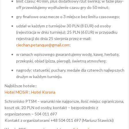
limit czasu: 40 min, plus dodatkowy rzut świnką; w fazie play-
off przewidujemy wydłużenie czasu gry do 50 minut;
gry finałowe oraz mecze o 3 miejsce bez limitu czasowego;
udział w każdym z turniejów 30 PLN (8 EUR) od osoby
(rejestracja w dniu turnieju); 25 PLN (6 EUR) w przypadku
rejestracji do dnia 25 sierpnia przez e-mail:
ciechan.petanque@gmail.com
;
w ramach wpisowego gwarantujemy wodę, kawę, herbatę,
przekąski, obiad (pizza, pierogi), świetną atmosferę;
nagrody: statuetki, puchary, medale dla czterech najlepszych
drużyn w każdym turnieju.
Najbliższe hotele::
Hotel MOSiR
;
Hotel Korona
Schronisko PTSM – warunki nie najgorsze, ilość miejsc ograniczona,
koszt ok. 20 PLN od osoby, kontakt – bezpośrednio z
organizatorem – 504 011 697
Kontakt z organizatorami +48 504 011 697 (Mariusz Stawicki)