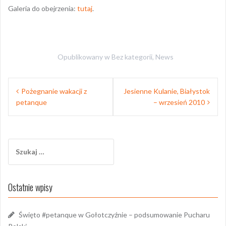
Galeria do obejrzenia:
tutaj
.
Opublikowany w
Bez kategorii
,
News
Nawigacja
Pożegnanie wakacji z
Jesienne Kulanie, Białystok
wpisu
petanque
– wrzesień 2010
Szukaj:
Ostatnie wpisy
Święto #petanque w Gołotczyźnie – podsumowanie Pucharu