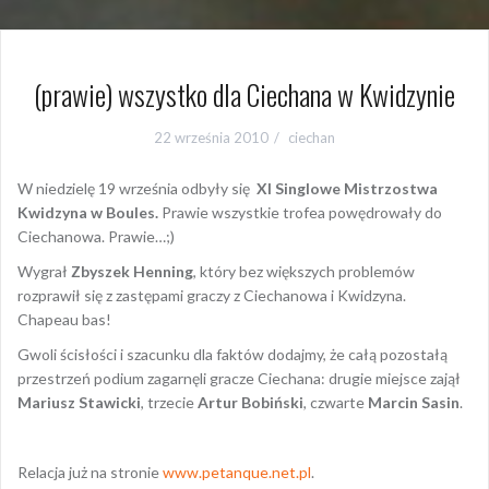
(prawie) wszystko dla Ciechana w Kwidzynie
22 września 2010
ciechan
W niedzielę 19 września odbyły się
XI Singlowe Mistrzostwa
Kwidzyna w Boules.
Prawie wszystkie trofea powędrowały do
Ciechanowa. Prawie…;)
Wygrał
Zbyszek Henning
, który bez większych problemów
rozprawił się z zastępami graczy z Ciechanowa i Kwidzyna.
Chapeau bas!
Gwoli ścisłości i szacunku dla faktów dodajmy, że całą pozostałą
przestrzeń podium zagarnęli gracze Ciechana: drugie miejsce zajął
Mariusz Stawicki
, trzecie
Artur Bobiński
, czwarte
Marcin Sasin
.
Relacja już na stronie
www.petanque.net.pl
.