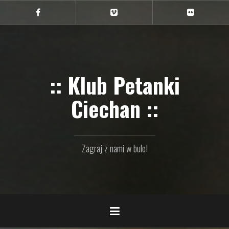
Przejdź
do
Ciechan
Ciechan
Ciechan
na
na
na
treści
FB
Vimeo
Flickr
:: Klub Petanki
Ciechan ::
Zagraj z nami w bule!