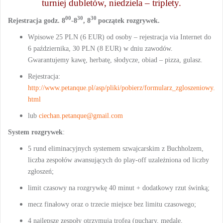
turniej dubletów, niedziela – triplety.
00
30
30
Rejestracja godz. 8
-8
, 8
początek rozgrywek.
Wpisowe 25 PLN (6 EUR) od osoby – rejestracja via Internet do
6 października, 30 PLN (8 EUR) w dniu zawodów.
Gwarantujemy kawę, herbatę, słodycze, obiad – pizza, gulasz.
Rejestracja:
http://www.petanque.pl/asp/pliki/pobierz/formularz_zgloszeniowy.
html
lub
ciechan.petanque@gmail.com
System rozgrywek
:
5 rund eliminacyjnych systemem szwajcarskim z Buchholzem,
liczba zespołów awansujących do play-off uzależniona od liczby
zgłoszeń;
limit czasowy na rozgrywkę 40 minut + dodatkowy rzut świnką;
mecz finałowy oraz o trzecie miejsce bez limitu czasowego;
4 najlepsze zespoły otrzymują trofea (puchary, medale,