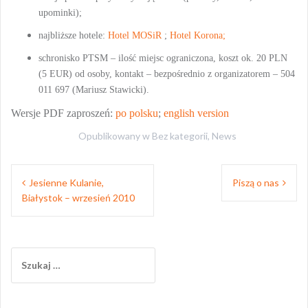
upominki);
najbliższe hotele:
Hotel MOSiR
;
Hotel Korona;
schronisko PTSM – ilość miejsc ograniczona, koszt ok. 20 PLN
(5 EUR) od osoby, kontakt – bezpośrednio z organizatorem – 504
011 697 (Mariusz Stawicki).
Wersje PDF zaproszeń:
po polsku
;
english version
Opublikowany w
Bez kategorii
,
News
Nawigacja
Jesienne Kulanie,
Piszą o nas
wpisu
Białystok – wrzesień 2010
Szukaj: