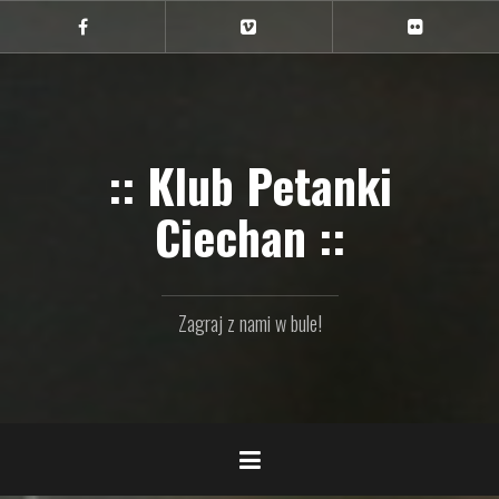
Przejdź
do
Ciechan
Ciechan
Ciechan
na
na
na
treści
FB
Vimeo
Flickr
:: Klub Petanki
Ciechan ::
Zagraj z nami w bule!