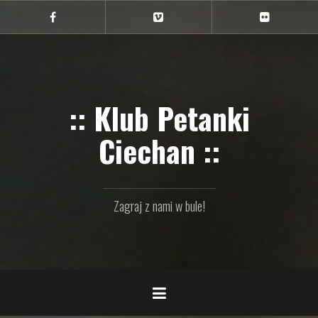
Przejdź
do
Ciechan
Ciechan
Ciechan
na
na
na
treści
FB
Vimeo
Flickr
:: Klub Petanki
Ciechan ::
Zagraj z nami w bule!