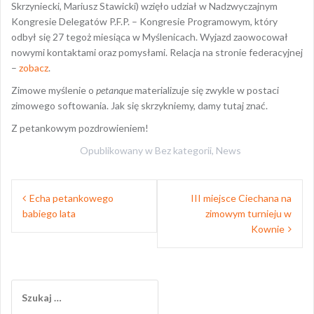
Skrzyniecki, Mariusz Stawicki) wzięło udział w Nadzwyczajnym
Kongresie Delegatów P.F.P. – Kongresie Programowym, który
odbył się 27 tegoż miesiąca w Myślenicach. Wyjazd zaowocował
nowymi kontaktami oraz pomysłami. Relacja na stronie federacyjnej
–
zobacz
.
Zimowe myślenie o
petanque
materializuje się zwykle w postaci
zimowego softowania. Jak się skrzykniemy, damy tutaj znać.
Z petankowym pozdrowieniem!
Opublikowany w
Bez kategorii
,
News
Nawigacja
Echa petankowego
III miejsce Ciechana na
wpisu
babiego lata
zimowym turnieju w
Kownie
Szukaj: