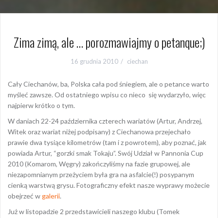
Zima zimą, ale … porozmawiajmy o petanque;)
16 grudnia 2010
ciechan
Cały Ciechanów, ba, Polska cała pod śniegiem, ale o petance warto
myśleć zawsze. Od ostatniego wpisu co nieco się wydarzyło, więc
najpierw krótko o tym.
W daniach 22-24 października czterech wariatów (Artur, Andrzej,
Witek oraz wariat niżej podpisany) z Ciechanowa przejechało
prawie dwa tysiące kilometrów (tam i z powrotem), aby poznać, jak
powiada Artur, “gorzki smak Tokaju”. Swój Udział w Pannonia Cup
2010 (Komarom, Węgry) zakończyliśmy na fazie grupowej, ale
niezapomnianym przeżyciem była gra na asfalcie(!) posypanym
cienką warstwą grysu. Fotograficzny efekt nasze wyprawy możecie
obejrzeć w
galerii
.
Już w listopadzie 2 przedstawicieli naszego klubu (Tomek