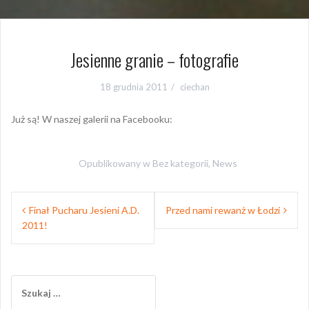
Jesienne granie – fotografie
18 grudnia 2011
ciechan
Już są! W naszej galerii na Facebooku:
Opublikowany w
Bez kategorii
,
News
Nawigacja
Finał Pucharu Jesieni A.D.
Przed nami rewanż w Łodzi
wpisu
2011!
Szukaj: