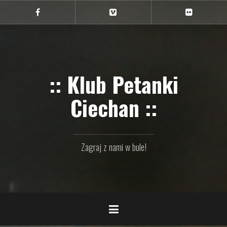
Przejdź
do
Ciechan
Ciechan
Ciechan
na
na
na
treści
FB
Vimeo
Flickr
:: Klub Petanki
Ciechan ::
Zagraj z nami w bule!