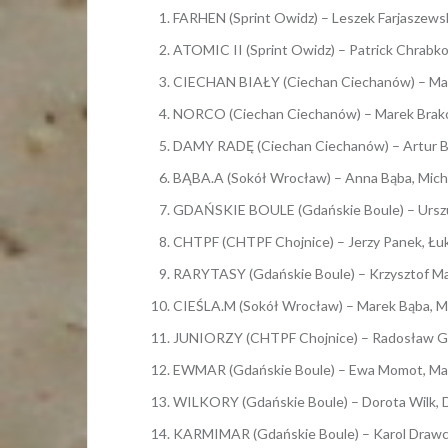
FARHEN (Sprint Owidz) – Leszek Farjaszewsk
ATOMIC II (Sprint Owidz) – Patrick Chrabko
CIECHAN BIAŁY (Ciechan Ciechanów) – Marius
NORCO (Ciechan Ciechanów) – Marek Brakowi
DAMY RADĘ (Ciechan Ciechanów) – Artur Bob
BĄBA.A (Sokół Wrocław) – Anna Bąba, Micha
GDAŃSKIE BOULE (Gdańskie Boule) – Urszula
CHTPF (CHTPF Chojnice) – Jerzy Panek, Łuka
RARYTASY (Gdańskie Boule) – Krzysztof Mars
CIEŚLA.M (Sokół Wrocław) – Marek Bąba, Mar
JUNIORZY (CHTPF Chojnice) – Radosław Gołc
EWMAR (Gdańskie Boule) – Ewa Momot, Mare
WILKORY (Gdańskie Boule) – Dorota Wilk, D
KARMIMAR (Gdańskie Boule) – Karol Drawc,