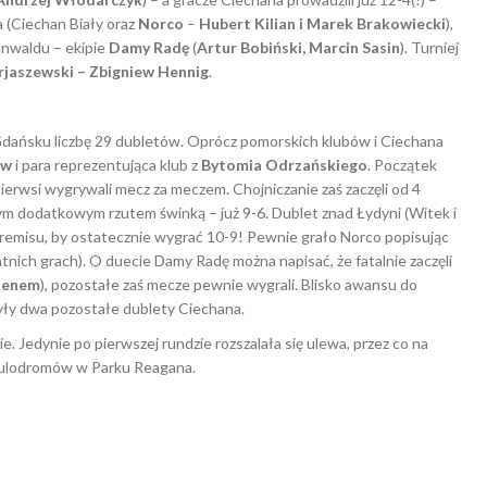
 (Ciechan Biały oraz
Norco
–
Hubert Kilian i Marek Brakowiecki
),
unwaldu – ekipie
Damy Radę
(
Artur Bobiński, Marcin Sasin
). Turniej
rjaszewski – Zbigniew Hennig
.
dańsku liczbę 29 dubletów. Oprócz pomorskich klubów i Ciechana
aw
i para reprezentująca klub z
Bytomia Odrzańskiego
. Początek
 pierwsi wygrywali mecz za meczem. Chojniczanie zaś zaczęli od 4
ym dodatkowym rzutem świnką – już 9-6. Dublet znad Łydyni (Witek i
 remisu, by ostatecznie wygrać 10-9! Pewnie grało Norco popisując
tnich grach). O duecie Damy Radę można napisać, że fatalnie zaczęli
henem
), pozostałe zaś mecze pewnie wygrali. Blisko awansu do
yły dwa pozostałe dublety Ciechana.
. Jedynie po pierwszej rundzie rozszalała się ulewa, przez co na
 bulodromów w Parku Reagana.