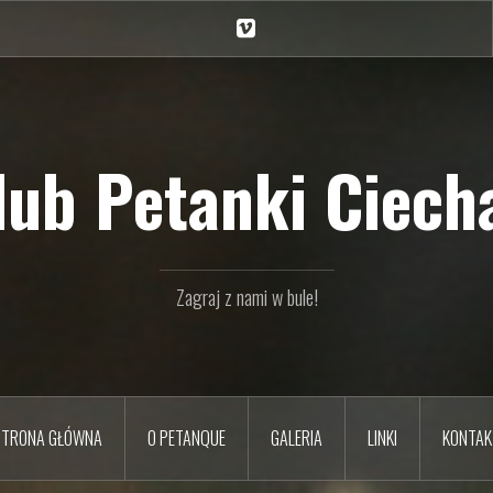
Ciechan
na
Vimeo
Klub Petanki Ciecha
Zagraj z nami w bule!
STRONA GŁÓWNA
O PETANQUE
GALERIA
LINKI
KONTAK