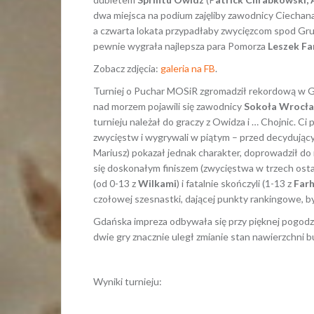
dwa miejsca na podium zajęliby zawodnicy Ciechana
a czwarta lokata przypadłaby zwycięzcom spod Gr
pewnie wygrała najlepsza para Pomorza
Leszek Fa
Zobacz zdjęcia:
galeria na FB
.
Turniej o Puchar MOSiR zgromadził rekordową w G
nad morzem pojawili się zawodnicy
Sokoła Wrocł
turnieju należał do graczy z Owidza i … Chojnic. Ci
zwycięstw i wygrywali w piątym – przed decydując
Mariusz) pokazał jednak charakter, doprowadził do
się doskonałym finiszem (zwycięstwa w trzech osta
(od 0-13 z
Wilkami
) i fatalnie skończyli (1-13 z
Far
czołowej szesnastki, dającej punkty rankingowe, b
Gdańska impreza odbywała się przy pięknej pogodzie
dwie gry znacznie uległ zmianie stan nawierzchni
Wyniki turnieju: