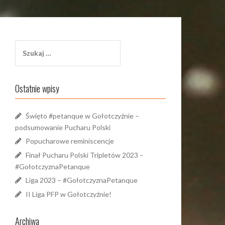
Szukaj:
Ostatnie wpisy
Święto #petanque w Gołotczyźnie –
podsumowanie Pucharu Polski
Popucharowe reminiscencje
Finał Pucharu Polski Tripletów 2023 –
#GołotczyznaPetanque
Liga 2023 – #GołotczyznaPetanque
II Liga PFP w Gołotczyźnie!
Archiwa