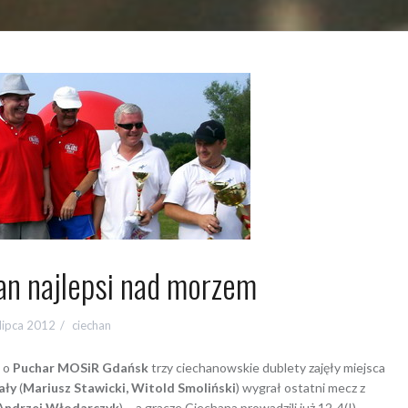
an najlepsi nad morzem
 lipca 2012
ciechan
u o
Puchar MOSiR Gdańsk
trzy ciechanowskie dublety zajęły miejsca
ały
(
Mariusz Stawicki, Witold Smoliński
) wygrał ostatni mecz z
 Andrzej Włodarczyk
) – a gracze Ciechana prowadzili już 12-4(!) –