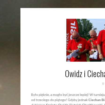
Owidz i Ciech
8
Było pięknie, a mogło być jeszcze lepiej! W turniej
od trzeciego do piątego! Gdyby jednak
Ciechan Bi
dubletem
Sprintu Owidz
(P
atrick Chrabkowski,