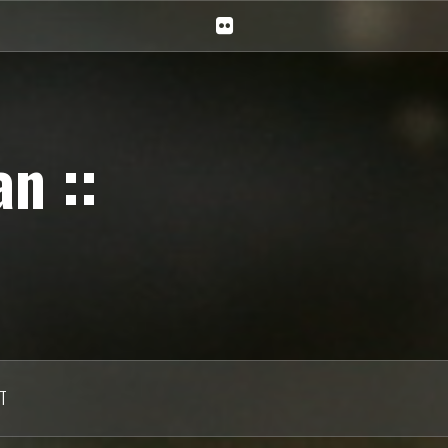
Ciechan
na
Flickr
n ::
T