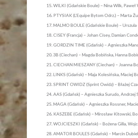
WILKI (Gdańskie Boule) – Nina Wilk, Paweł W
PTYSIAK (L’Equipe Bytom Odrz.) – Marta Żur
MALMO BOULE (Gdańskie Boule) – Urszula O
CISEY (Francja) – Johan Cisey, Damian Conde
GORDZIN TIME (Gdańsk) – Agnieszka Mandec
3B (Ciechan) – Magda Bobińska, Hanna Bobińs
CIECHAN MIESZANY (Ciechan) – Joanna Bobi
LINKS (Gdańsk) – Maja Kolesińska, Maciej Bo
SPRINT OWIDZ (Sprint Owidz) – Błażej Cza
AAS (Gdańsk) – Agnieszka Surudo, Andrzej S
MAGA (Gdańsk) – Agnieszka Rossner, Maciej
KASZEBE (Gdańsk) – Mirosław Kitowski, Bog
WOJCIESZKI (Gdańsk) – Bożena Gilla, Wojcie
AMATOR BOULES (Gdańsk) – Marcin Dubiele