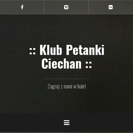
Przejdź
do
Ciechan
Ciechan
Ciechan
na
na
na
treści
FB
Vimeo
Flickr
:: Klub Petanki
Ciechan ::
Zagraj z nami w bule!