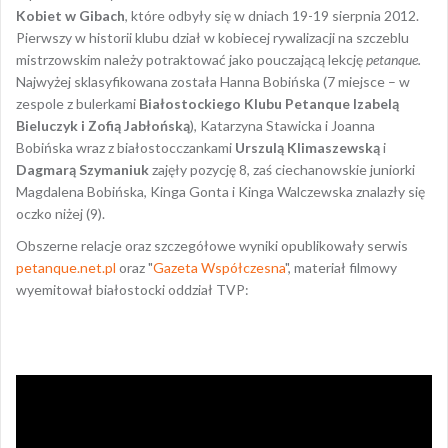
Kobiet w Gibach
, które odbyły się w dniach 19-19 sierpnia 2012.
Pierwszy w historii klubu dział w kobiecej rywalizacji na szczeblu
mistrzowskim należy potraktować jako pouczającą lekcję
petanque.
Najwyżej sklasyfikowana została Hanna Bobińska (7 miejsce – w
zespole z bulerkami
Białostockiego Klubu Petanque Izabelą
Bieluczyk i Zofią Jabłońską
), Katarzyna Stawicka i Joanna
Bobińska wraz z białostocczankami
Urszulą Klimaszewską
i
Dagmarą Szymaniuk
zajęły pozycję 8, zaś ciechanowskie juniorki
Magdalena Bobińska, Kinga Gonta i Kinga Walczewska znalazły się
oczko niżej (9).
Obszerne relacje oraz szczegółowe wyniki opublikowały serwis
petanque.net.pl
oraz "
Gazeta Współczesna
", materiał filmowy
wyemitował białostocki oddział TVP: