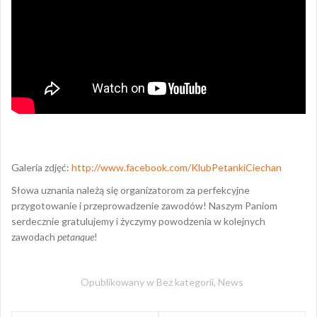
Galeria zdjęć:
http://www.facebook.com/KlubPetankiCiechan
Słowa uznania należą się organizatorom za perfekcyjne
przygotowanie i przeprowadzenie zawodów! Naszym Paniom
serdecznie gratulujemy i życzymy powodzenia w kolejnych
zawodach
petanque
!
Opublikowany w
Bez kategorii
,
News