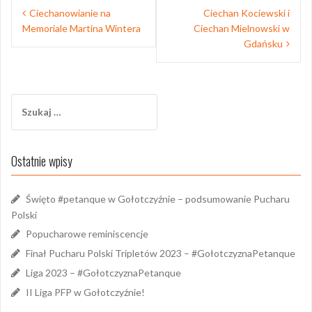
Nawigacja
Ciechanowianie na
Ciechan Kociewski i
wpisu
Memoriale Martina Wintera
Ciechan Mielnowski w
Gdańsku
Szukaj:
Ostatnie wpisy
Święto #petanque w Gołotczyźnie – podsumowanie Pucharu
Polski
Popucharowe reminiscencje
Finał Pucharu Polski Tripletów 2023 – #GołotczyznaPetanque
Liga 2023 – #GołotczyznaPetanque
II Liga PFP w Gołotczyźnie!