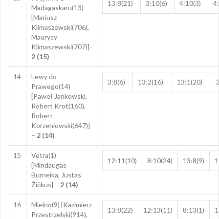
13:8(21)
3:10(6)
4:10(3)
4
Madagaskaru(13)
[Mariusz
Klimaszewski(706),
Maurycy
Klimaszewski(707)]-
2 (15)
14
Lewy do
3:8(6)
13:2(16)
13:1(20)
Prawego(14)
[Paweł Jankowski,
Robert Krot(160),
Robert
Korzeniowski(647)]
–
2 (14)
15
Vetra(1)
12:11(10)
8:10(24)
13:8(9)
1
[Mindaugas
Burneika, Justas
Žičkus] –
2 (14)
16
Mielno(9) [Kazimierz
13:8(22)
12:13(11)
8:13(1)
1
Przestrzelski(914),