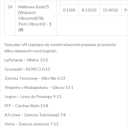
24
Malinowy Bzyk(7)
0:13(4)
8:12(15)
12:4(16)
9:
[Wojciech
Olbrycht(878),
Piotr Olbrycht] –
1
(8)
Faza play-off, rządząca się swoimi własnymi prawami, przyniosła
kilka ciekawych rozstrzygnięć:
LaPetarde – Mielno 13:0
Grunwald – NORCO 0:13
Zemsta Teściowej – Albo Nie 6:13
Pingwiny z Madagaskaru – Gibusy 13:1
Legion – Lewy do Prawego 9:13
FFP – Ciechan Biały 13:8
A3 Litwa – Zemsta Teściowej2 7:8
Vetra – Zemsta Juniorów 7:13