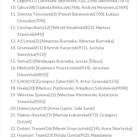
Legion(17) [Jarosław Jabłoński(702), Zofia Jabłońska (787)]
Gibusy(8) [Izabela Bieluczyk(766), Andrzej Mosiewicz(769)]
Zemsta Teściowej(3) [Paweł Baranowski(700), Łukasz
Onoszko(709)]
Ciechan Biały(12) [Witold Smoliński(822), Mariusz
Stawicki(649)]
A3 Litwa(2) [Almantas Burneika, Albertas Burneika]
Grunwald(11) [Henryk Kacprzyk(911), Justyna
Siennicka(912)]
Vetra(1) [Mindaugas Burneika, Justas Žičkus]
Mielno(9) [Kazimierz Przestrzelski(914), Jarosław
Deresiński(805)]
Ł3K6(10) [Grzegorz Zybert(657), Artur Grzenda(155)]
Hvala(20) [Mariusz Piątkowski, Arkadiusz Sobolewski(904)]
Wiesław Śpiewa(22) [Wiesław Kleniewski, Katarzyna
Stawicka(905)]
Dziewczyny(19) [Anna Gąsior, Julia Sasin]
Piękna i Bestia(15) [Mariola Łukomska(973), Grzegorz
Dróżdż]
Dublet Trwam(16) [Marek Stopczyński(214), Anna Skarżycka]
Hogwart Team(23) [Kinga Gonta(902), Magdalena