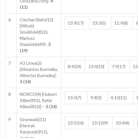
Onoszko(709)]-
4
(11)
6
Ciechan Biały(12)
13:9(17)
13:3(5)
11:9(8)
8
[Witold
Smoliński(822),
Mariusz
Stawicki(649)-
3
(19)
7
A3 Litwa(2)
8:9(24)
13:4(10)
7:9(17)
13
[Almantas Burneika,
Albertas Burneika]-
3 (14)
8
NORCO(4) [Hubert
13:0(7)
9:8(3)
4:10(11)
Kilian(901), Rafał
Kilian(832)] –
3 (14)
9
Grunwald(11)
13:5(16)
13:12(9)
10:4(4)
[Henryk
Kacprzyk(911),
Justyna