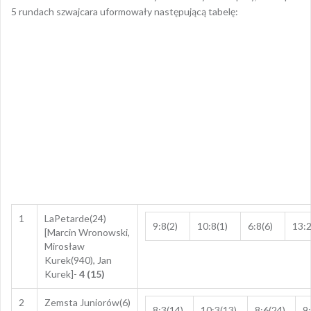
5 rundach szwajcara uformowały następującą tabelę:
1
LaPetarde(24)
9:8(2)
10:8(1)
6:8(6)
13:2
[Marcin Wronowski,
Mirosław
Kurek(940), Jan
Kurek]-
4 (15)
2
Zemsta Juniorów(6)
8:3(14)
10:3(13)
8:6(24)
9