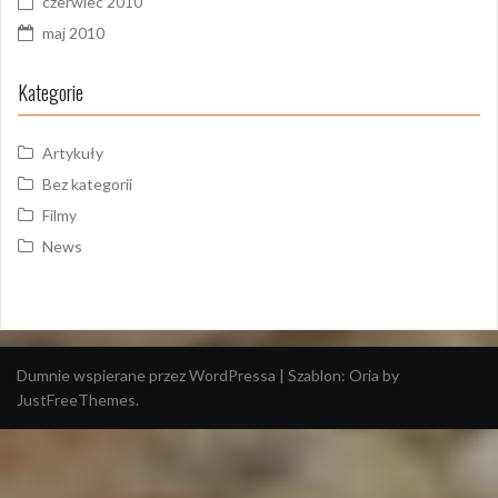
czerwiec 2010
maj 2010
Kategorie
Artykuły
Bez kategorii
Filmy
News
Dumnie wspierane przez WordPressa
|
Szablon:
Oria
by
JustFreeThemes.