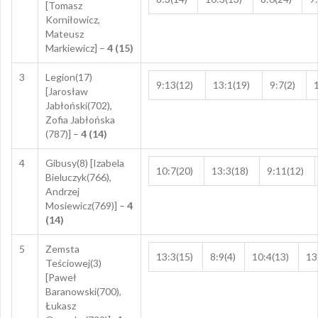
[Tomasz
Korniłowicz,
Mateusz
Markiewicz] –
4 (15)
3
Legion(17)
9:13(12)
13:1(19)
9:7(2)
[Jarosław
Jabłoński(702),
Zofia Jabłońska
(787)] –
4 (14)
4
Gibusy(8) [Izabela
10:7(20)
13:3(18)
9:11(12)
Bieluczyk(766),
Andrzej
Mosiewicz(769)] –
4
(14)
5
Zemsta
13:3(15)
8:9(4)
10:4(13)
13
Teściowej(3)
[Paweł
Baranowski(700),
Łukasz