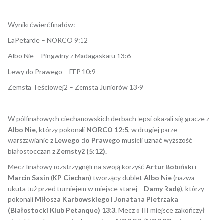
Wyniki ćwierćfinałów:
LaPetarde – NORCO 9:12
Albo Nie – Pingwiny z Madagaskaru 13:6
Lewy do Prawego – FFP 10:9
Zemsta Teściowej2 – Zemsta Juniorów 13-9
W pólfinałowych ciechanowskich derbach lepsi okazali się gracze z
Albo Nie
, którzy pokonali
NORCO
12:5
, w drugiej parze
warszawianie z
Lewego do Prawego
musieli uznać wyższość
białostocczan z
Zemsty2 (5:12).
Mecz finałowy rozstrzygnęli na swoją korzyść
Artur Bobiński i
Marcin Sasin
(
KP Ciechan
) tworzący dublet
Albo Nie
(nazwa
ukuta tuż przed turniejem w miejsce starej –
Damy Radę
), którzy
pokonali
Miłosza Karbowskiego i Jonatana Pietrzaka
(Białostocki Klub Petanque)
13:3
. Mecz o III miejsce zakończył