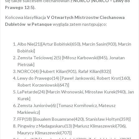
się także sukcesem ciechanowian z
NORCO
(
NORCO – Lewy do
Prawego 12:5).
Końcowa klasyfikacja
V Otwartych Mistrzostw Ciechanowa
Dubletów w Petanque
wygląda zatem następująco:
Albo Nie(21)[Artur Bobiński(650), Marcin Sasin(903), Marcin
Bobiński]
Zemsta Teściowej 2(5) [Miłosz Karbowski(845), Jonatan
Pietrzak]
NORCO(4) [Hubert Kilian(901), Rafał Kilian(832)]
Lewy do Prawego(14) [Paweł Jankowski, Robert Krot(160),
Robert Korzeniowski(647)]
LaPetarde(24) [Marcin Wronowski, Mirosław Kurek(940), Jan
Kurek]
Zemsta Juniorów(6) [Tomasz Korniłowicz, Mateusz
Markiewicz]
FFP(18) [
Boualem Bouamrane(420), Stanisław Hołtyn
(359)]
Pingwiny z Madagaskaru(13) [Mariusz Klimaszewski(706),
Maurycy Klimaszewski(707)]