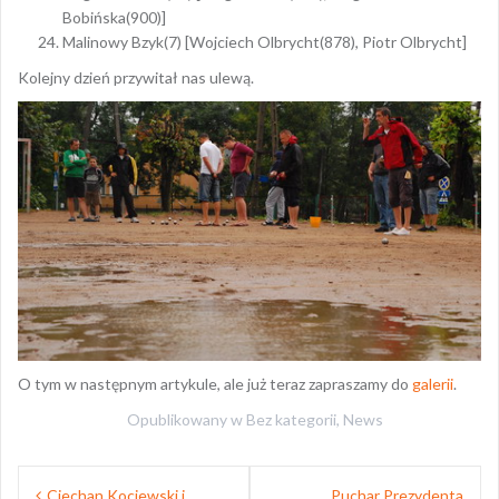
Bobińska(900)]
Malinowy Bzyk(7) [Wojciech Olbrycht(878), Piotr Olbrycht]
Kolejny dzień przywitał nas ulewą.
O tym w następnym artykule, ale już teraz zapraszamy do
galerii
.
Opublikowany w
Bez kategorii
,
News
Nawigacja
Ciechan Kociewski i
Puchar Prezydenta