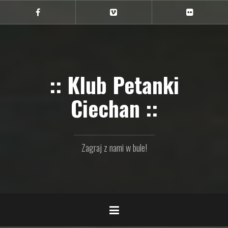
Przejdź
do
Ciechan
Ciechan
Ciechan
na
na
na
treści
FB
Vimeo
Flickr
:: Klub Petanki
Ciechan ::
Zagraj z nami w bule!