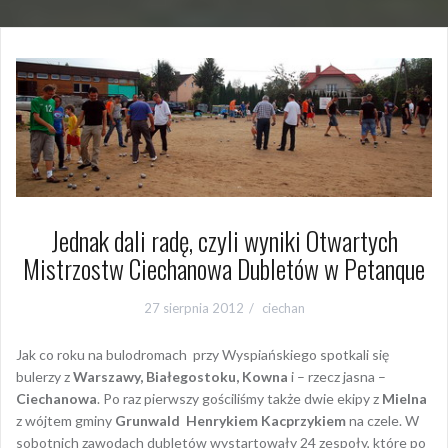
Jednak dali radę, czyli wyniki Otwartych
Mistrzostw Ciechanowa Dubletów w Petanque
27 sierpnia 2012
ciechan
Jak co roku na bulodromach przy Wyspiańskiego spotkali się
bulerzy z
Warszawy, Białegostoku, Kowna
i – rzecz jasna –
Ciechanowa
. Po raz pierwszy gościliśmy także dwie ekipy z
Mielna
z wójtem gminy
Grunwald Henrykiem Kacprzykiem
na czele. W
sobotnich zawodach dubletów wystartowały 24 zespoły, które po