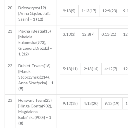
20
Dziewczyny(19)
9:13(5)
1:13(17)
12:9(23)
9:
[Anna Gąsior, Julia
Sasin] –
1 (12)
21
Piękna i Bestia(15)
3:13(3)
12:8(7)
0:13(21)
12
[Mariola
Łukomska(973),
Grzegorz Dróżdż] –
1 (12)
22
Dublet Trwam(16)
5:13(11)
2:13(14)
4:12(7)
12
[Marek
Stopczyński(214),
Anna Skarżycka] –
1
(9)
23
Hogwart Team(23)
9:12(18)
4:13(20)
9:12(19)
1
[Kinga Gonta(902),
Magdalena
Bobińska(900)] –
1
(8)