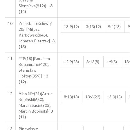
Siennicka(912)] –
3
(14)
10
Zemsta Teściowej
13:9(19)
3:13(12)
9:4(18)
9
2(5) [Miłosz
Karbowski(845),
Jonatan Pietrzak]-
3
(13)
11
FFP(18) [
Boualem
12:9(23)
3:13(8)
4:9(5)
13:
Bouamrane(420),
Stanisław
Hołtyn
(359)] –
3
(12)
12
Albo Nie(21)[Artur
8:13(13)
13:6(22)
13:0(15)
Bobiński(650),
Marcin Sasin(903),
Marcin Bobiński]-
3
(11)
13
Pingwiny z