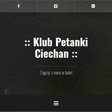
Przejdź
do
Ciechan
Ciechan
Ciechan
na
na
na
treści
FB
Vimeo
Flickr
:: Klub Petanki
Ciechan ::
Zagraj z nami w bule!