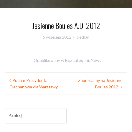
Jesienne Boules A.D. 2012
5 września 2012
ciechan
Opublikowany w
Bez kategorii
,
News
Nawigacja
Puchar Prezydenta
Zapraszamy na Jesienne
wpisu
Ciechanowa dla Warszawy
Boules 2012!
Szukaj: