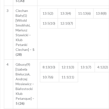
5 (30)
3
Ciechan
13:5(2)
13:3(4)
11:13(6)
13:8(8)
Biały(1)
[Witold
13:5(10)
12:10(7)
Smoliński,
Mariusz
Stawicki –
Klub
Petanki
Ciechan] –
5
(28)
4
Gibusy(9)
8:13(10)
12:11(3)
13:1(7)
4:12(2)
[Izabela
Bieluczyk,
10:7(6)
11:1(11)
Andrzej
Mosiewicz –
Białostocki
Klub
Petanque] –
5 (26)