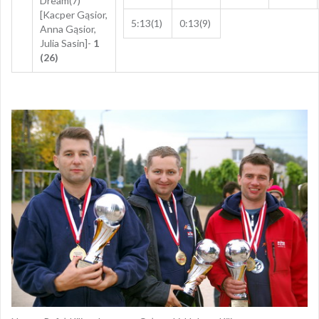
Dream(7)
[Kacper Gąsior,
5:13(1)
0:13(9)
Anna Gąsior,
Julia Sasin]-
1
(26)