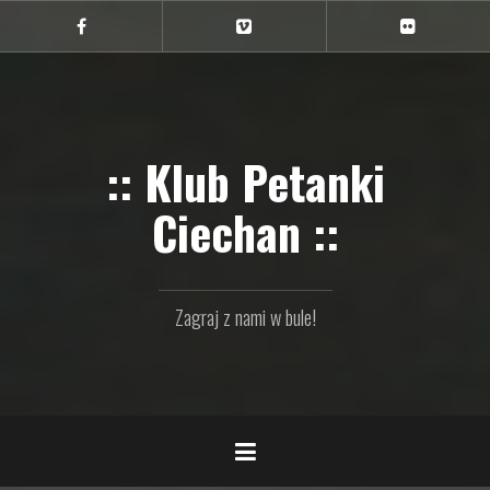
Przejdź
do
Ciechan
Ciechan
Ciechan
na
na
na
treści
FB
Vimeo
Flickr
:: Klub Petanki
Ciechan ::
Zagraj z nami w bule!