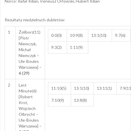
Norco: Rafał Kilian, Ireneusz Orłowski, Hubert Kilian
Rezultaty niedzielnych dubletów:
1
Żoliborz(11)
0:0(0)
10:9(8)
13:1(10)
9:7(6)
[Piotr
Niemczyk,
9:3(2)
1:11(9)
Michał
Niemczyk –
Ule-Boules
Warszawa] –
6 (29)
2
Last
11:10(5)
13:1(10)
13:11(1)
7:9(11
Minute(6)
[Robert
7:10(9)
13:8(8)
Krot,
Wojciech
Olbrycht –
Ule-Boules
Warszawa] –