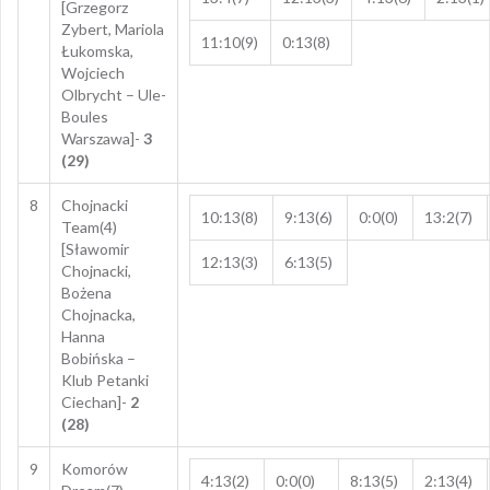
[Grzegorz
Zybert, Mariola
11:10(9)
0:13(8)
Łukomska,
Wojciech
Olbrycht – Ule-
Boules
Warszawa]-
3
(29)
8
Chojnacki
10:13(8)
9:13(6)
0:0(0)
13:2(7)
Team(4)
[Sławomir
12:13(3)
6:13(5)
Chojnacki,
Bożena
Chojnacka,
Hanna
Bobińska –
Klub Petanki
Ciechan]-
2
(28)
9
Komorów
4:13(2)
0:0(0)
8:13(5)
2:13(4)