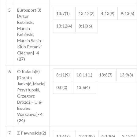
5
Eurosport(3)
13:7(1)
13:12(2)
4:13(9)
9:13(5)
[Artur
Bobiński,
13:12(4)
8:10(6)
Marcin
Bobiński,
Marcin Sasin –
Klub Petanki
Ciechan]-
4
(27)
6
O Kulach(5)
8:11(9)
10:11(1)
13:8(7)
13:9(3)
[Dorota
Jankojć, Maciej
0:0(0)
13:6(4)
Przysłupski,
Grzegorz
Dróżdż – Ule-
Boules
Warszawa]-
4
(24)
7
Z Pewnością(2)
13:4(7)
12:13(3)
4:13(6)
2:13(1)