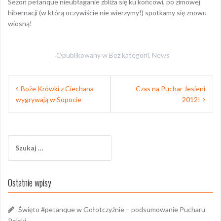
Sezon petanque nieubłaganie zbliża się ku końcowi, po zimowej
hibernacji (w którą oczywiście nie wierzymy!) spotkamy się znowu
wiosną!
Opublikowany w
Bez kategorii
,
News
Nawigacja
Boże Krówki z Ciechana
Czas na Puchar Jesieni
wpisu
wygrywają w Sopocie
2012!
Szukaj:
Ostatnie wpisy
Święto #petanque w Gołotczyźnie – podsumowanie Pucharu
Polski