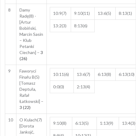
8
Damy
10:9(7)
9:10(11)
13:6(5)
8:13(1)
Radę(8) -
[Artur
13:2(3)
8:13(6)
Bobiński,
Marcin Sasin
– Klub
Petanki
Ciechan] –
3
(26)
9
Faworyci
10:11(6)
13:6(7)
6:13(8)
6:13(10)
Finału B(5)
[Tomasz
0:0(0)
2:13(4)
Deptuła,
Rafał
Łatkowski] –
3 (22)
10
O Kulach(7)
9:10(8)
6:13(5)
1:13(9)
13:4(3)
[Dorota
Jankojć,
8:9(4)
10:12(1)