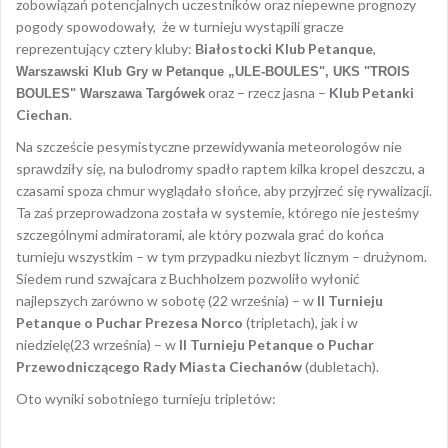
zobowiązań potencjalnych uczestników oraz niepewne prognozy
pogody spowodowały, że w turnieju wystąpili gracze
reprezentujący cztery kluby:
Białostocki Klub Petanque
,
Warszawski Klub Gry w Petanque „ULE-BOULES",
UKS "TROIS
oraz – rzecz jasna –
Klub Petanki
BOULES" Warszawa Targówek
Ciechan
.
Na szczeście pesymistyczne przewidywania meteorologów nie
sprawdziły się, na bulodromy spadło raptem kilka kropel deszczu, a
czasami spoza chmur wyglądało słońce, aby przyjrzeć się rywalizacji.
Ta zaś przeprowadzona została w systemie, którego nie jesteśmy
szczególnymi admiratorami, ale który pozwala grać do końca
turnieju wszystkim – w tym przypadku niezbyt licznym – drużynom.
Siedem rund szwajcara z Buchholzem pozwoliło wyłonić
najlepszych zarówno w sobotę (22 września) – w
II Turnieju
Petanque o Puchar Prezesa Norco
(tripletach), jak i w
niedzielę(23 września) – w
II Turnieju Petanque o Puchar
Przewodniczącego Rady Miasta Ciechanów
(dubletach).
Oto wyniki sobotniego turnieju tripletów: