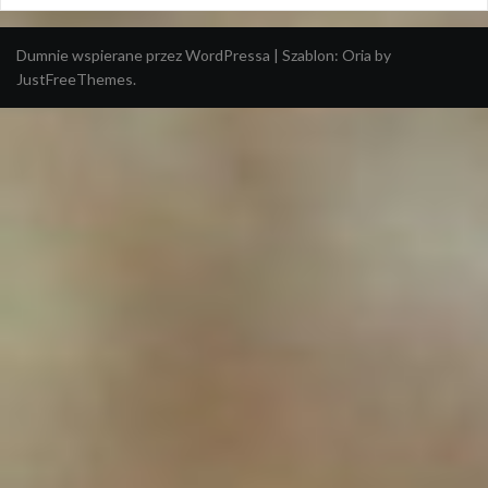
Dumnie wspierane przez WordPressa
|
Szablon:
Oria
by
JustFreeThemes.