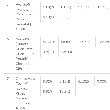
5
Hvala(10)
13:8(9)
1:13(6)
1:13(11)
13:6(5)
[Mariusz
Piątkowski,
5:13(1)
0:0(0)
Paweł
Bernatek] –
4 (30)
6
Norco(2)
5:13(1)
0:0(0)
13:6(4)
12:4(9)
[Hubert
Kilian, Rafał
3:9(11)
13:1(3)
Kilian – Klub
Petanki
Ciechan] –
4
(29)
7
Gołotczyzna
9:3(3)
3:13(1)
6:13(2)
0:0(0)
Team(4)
[Łukasz
9:8(7)
13:2(5)
Kilian,
Mateusz
Smoługa] –
4 (23)