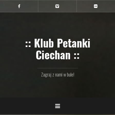
Przejdź
do
Ciechan
Ciechan
Ciechan
na
na
na
treści
FB
Vimeo
Flickr
:: Klub Petanki
Ciechan ::
Zagraj z nami w bule!