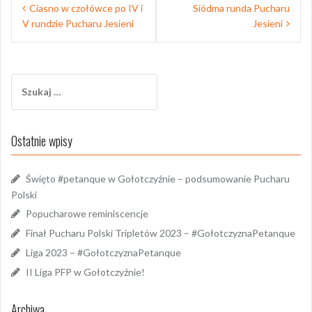
Nawigacja
Ciasno w czołówce po IV i
Siódma runda Pucharu
wpisu
V rundzie Pucharu Jesieni
Jesieni
Szukaj:
Ostatnie wpisy
Święto #petanque w Gołotczyźnie – podsumowanie Pucharu
Polski
Popucharowe reminiscencje
Finał Pucharu Polski Tripletów 2023 – #GołotczyznaPetanque
Liga 2023 – #GołotczyznaPetanque
II Liga PFP w Gołotczyźnie!
Archiwa