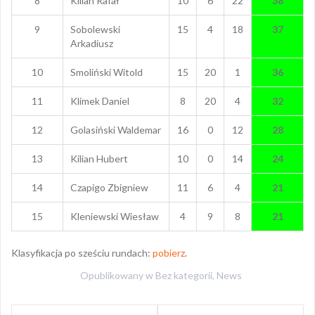
8
Kilian Rafał
10
6
22
38
9
Sobolewski
15
4
18
37
Arkadiusz
10
Smoliński Witold
15
20
1
36
11
Klimek Daniel
8
20
4
32
12
Golasiński Waldemar
16
0
12
28
13
Kilian Hubert
10
0
14
24
14
Czapigo Zbigniew
11
6
4
21
15
Kleniewski Wiesław
4
9
8
21
Klasyfikacja po sześciu rundach:
pobierz
.
Opublikowany w
Bez kategorii
,
News