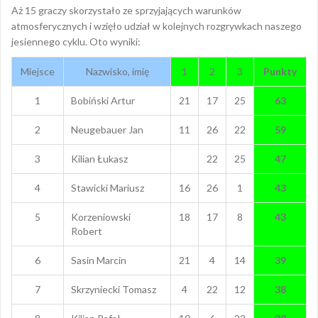
Aż 15 graczy skorzystało ze sprzyjających warunków
atmosferycznych i wzięło udział w kolejnych rozgrywkach naszego
jesiennego cyklu. Oto wyniki:
Miejsce
Nazwisko, imię
1
2
3
Punkty
1
Bobiński Artur
21
17
25
63
2
Neugebauer Jan
11
26
22
59
3
Kilian Łukasz
22
25
47
4
Stawicki Mariusz
16
26
1
43
5
Korzeniowski
18
17
8
43
Robert
6
Sasin Marcin
21
4
14
39
7
Skrzyniecki Tomasz
4
22
12
38