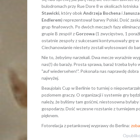
bulodromach przy Rue Dore 8 w okolicach lotniska
Stawicki
, który obok
Andrzeja Bochena
i
Janusza
Endlerem
) reprezentował barwy Polski. Dość zaska
grup finałowych. Po dwóch meczach fazy eliminacyj
grupie B zespół z
Gorzowa
(1 zwycięstwo, 1 porażk
ostatnie zespoły z sukcesami kontynuowały grę w tu
Ciechanowianie niestety zostali wylosowani do bar
Nie to, żebyśmy narzekali. Dwa mecze wyraźnie wygr
nas(!) do baraży. Prosta sprawa, baraż trzeba był
"
auf wiedersehen!".
Pokonała nas naprawdę dobra (i 
najwyżej.
Beaujolais Cup w Berlinie to turniej o niepowtarza
poziomem graczy. O organizacji i systemie gry będz
należy, że byliśmy tam gośćmi, niestosowna byłaby
gospodarzy. Dość wczesne rozstanie z turniejem poz
pięknem.
Fotorelacja z petankowej wyprawy do Berlina:
zoba
Opublik