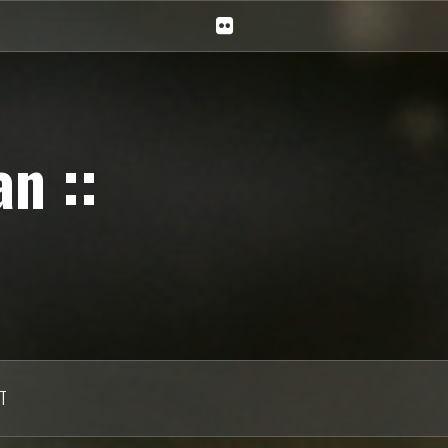
Ciechan
na
Flickr
n ::
T