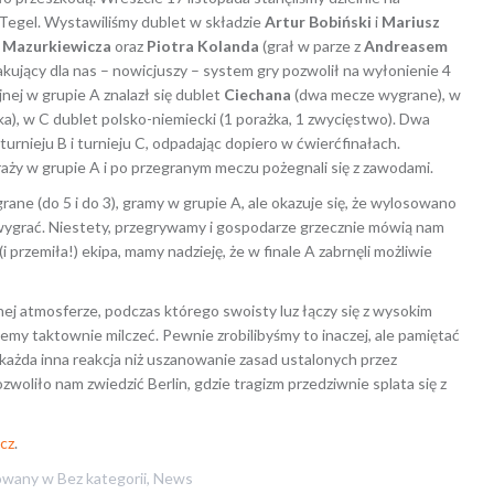
 Tegel. Wystawiliśmy dublet w składzie
Artur Bobiński
i
Mariusz
 Mazurkiewicza
oraz
Piotra Kolanda
(grał w parze z
Andreasem
kujący dla nas – nowicjuszy – system gry pozwolił na wyłonienie 4
nej w grupie A znalazł się dublet
Ciechana
(dwa mecze wygrane), w
a), w C dublet polsko-niemiecki (1 porażka, 1 zwycięstwo). Dwa
rnieju B i turnieju C, odpadając dopiero w ćwierćfinałach.
aży w grupie A i po przegranym meczu pożegnali się z zawodami.
ane (do 5 i do 3), gramy w grupie A, ale okazuje się, że wylosowano
o wygrać. Niestety, przegrywamy i gospodarze grzecznie mówią nam
przemiła!) ekipa, mamy nadzieję, że w finale A zabrnęli możliwie
lnej atmosferze, podczas którego swoisty luz łączy się z wysokim
iemy taktownie milczeć. Pewnie zrobilibyśmy to inaczej, ale pamiętać
 każda inna reakcja niż uszanowanie zasad ustalonych przez
woliło nam zwiedzić Berlin, gdzie tragizm przedziwnie splata się z
cz
.
owany w
Bez kategorii
,
News