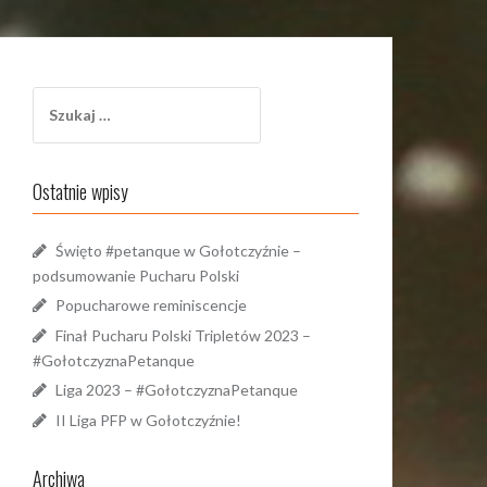
Szukaj:
Ostatnie wpisy
Święto #petanque w Gołotczyźnie –
podsumowanie Pucharu Polski
Popucharowe reminiscencje
Finał Pucharu Polski Tripletów 2023 –
#GołotczyznaPetanque
Liga 2023 – #GołotczyznaPetanque
II Liga PFP w Gołotczyźnie!
Archiwa