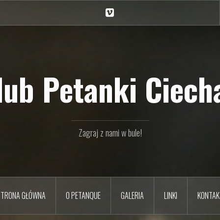
Ciechan
na
Vimeo
Klub Petanki Ciecha
Zagraj z nami w bule!
STRONA GŁÓWNA
O PETANQUE
GALERIA
LINKI
KONTAK