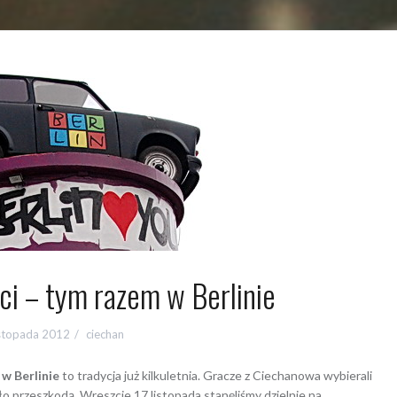
ci – tym razem w Berlinie
istopada 2012
ciechan
 w Berlinie
to tradycja już kilkuletnia. Gracze z Ciechanowa wybierali
ło przeszkodą. Wreszcie 17 listopada stanęliśmy dzielnie na