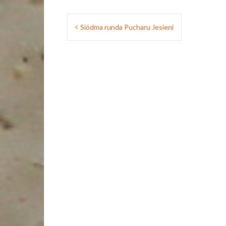
Nawigacja
Siódma runda Pucharu Jesieni
wpisu