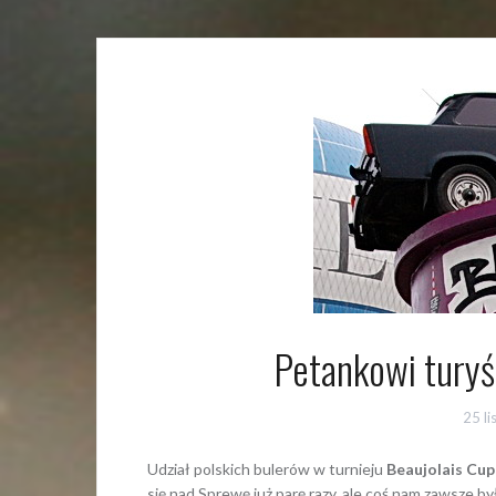
Petankowi turyś
25 l
Udział polskich bulerów w turnieju
Beaujolais Cup
się nad Sprewę już parę razy, ale coś nam zawsze by