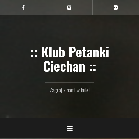
Przejdź
do
Ciechan
Ciechan
Ciechan
na
na
na
treści
FB
Vimeo
Flickr
:: Klub Petanki
Ciechan ::
Zagraj z nami w bule!