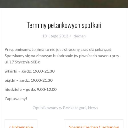
Terminy petankowych spotkań
18 lutego 2013
ciechan
Przypominamy, że zima to nie jest stracony czas dla
petanque!
Spotykamy się na zimowym bulodromie (w piwnicach basenu przy
ul. 17 Stycznia 60B):
wtorki – godz. 19.00-21.30
piątki – godz. 19.00-21.30
niedziele – godz. 9.00-12.00
Zapraszamy!
Opublikowany w
Bez kategorii
,
News
Nawigacja
Pożegnanie
Sparing Ciechan Ciechanów