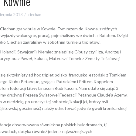
Kownie
ierpnia 2013
ciechan
ia Ciechan gra w bule w Kownie. Tym razem do Kowna, z różnych
wyjazdy wakacyjne, praca), pojechaliśmy we dwóch z Rafałem. Dzięki
ko Ciechan zagraliśmy w sobotnim turnieju tripletów.
Holandii, Szwajcarii i Niemiec znalaźli się Gibusy czyli Iza, Andrzej i
Maurycy, oraz Paweł, Łukasz, Mateusz i Tomek z Zemsty Teściowej
się skrzyknięty ad hoc triplet polsko-francusko-estoński z Tomkiem
ego Klubu Petanque, grając z Patrickiem i Priitem Koppelem
efem federacji Litwy Linasem Budrikasem. Nam udało się zająć 3
liśmy drużynę Prezesa Światowej Federacji Petanque Claude'a Azemy.
 niedzielę, po uroczystej sobotniej kolacji (ci, którzy byli
ą litewską gościnność) należy odnotować jedynie gwoli kronikarskiej
dencja obserwowana również na polskich bulodromach, tj.
 zawodach, dotyka również jeden z najważniejszych