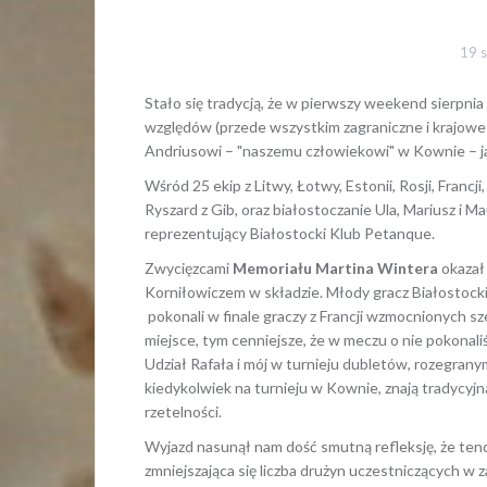
19 s
Stało się tradycją, że w pierwszy weekend sierpn
względów (przede wszystkim zagraniczne i krajowe 
Andriusowi – "naszemu człowiekowi" w Kownie – ja
Wśród 25 ekip z Litwy, Łotwy, Estonii, Rosji, Francji, 
Ryszard z Gib, oraz białostoczanie Ula, Mariusz i 
reprezentujący Białostocki Klub Petanque.
Zwycięzcami
Memoriału Martina Wintera
okazał 
Korniłowiczem w składzie. Młody gracz Białostocki
pokonali w finale graczy z Francji wzmocnionych sz
miejsce, tym cenniejsze, że w meczu o nie pokona
Udział Rafała i mój w turnieju dubletów, rozegranym w
kiedykolwiek na turnieju w Kownie, znają tradycyjn
rzetelności.
Wyjazd nasunął nam dość smutną refleksję, że ten
zmniejszająca się liczba drużyn uczestniczących w