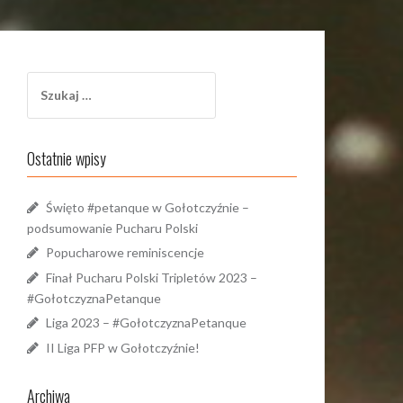
Szukaj:
Ostatnie wpisy
Święto #petanque w Gołotczyźnie –
podsumowanie Pucharu Polski
Popucharowe reminiscencje
Finał Pucharu Polski Tripletów 2023 –
#GołotczyznaPetanque
Liga 2023 – #GołotczyznaPetanque
II Liga PFP w Gołotczyźnie!
Archiwa