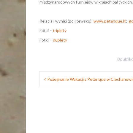
międzynarodowych turniejów w krajach bałtyckich.
Relacja i wyniki (po litewsku):
www.petanque.lt
;
go
Fotki –
triplety
Fotki –
dublety
Opublik
Nawigacja
Pożegnanie Wakacji z Petanque w Ciechanowi
wpisu