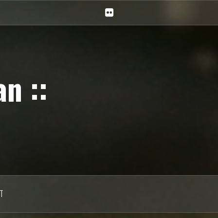
Ciechan
na
Flickr
n ::
T