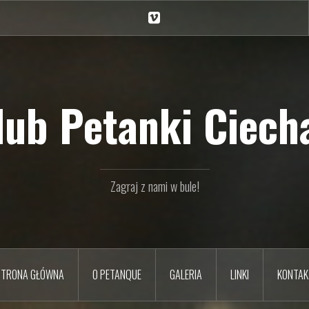
Ciechan
na
Vimeo
Klub Petanki Ciecha
Zagraj z nami w bule!
STRONA GŁÓWNA
O PETANQUE
GALERIA
LINKI
KONTAK