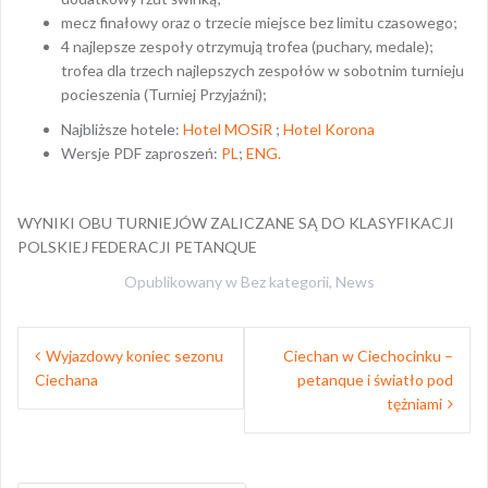
mecz finałowy oraz o trzecie miejsce bez limitu czasowego;
4 najlepsze zespoły otrzymują trofea (puchary, medale);
trofea dla trzech najlepszych zespołów w sobotnim turnieju
pocieszenia (Turniej Przyjaźni);
Najbliższe hotele:
Hotel MOSiR
;
Hotel Korona
Wersje PDF zaproszeń:
PL
;
ENG.
WYNIKI OBU TURNIEJÓW ZALICZANE SĄ DO KLASYFIKACJI
POLSKIEJ FEDERACJI PETANQUE
Opublikowany w
Bez kategorii
,
News
Nawigacja
Wyjazdowy koniec sezonu
Ciechan w Ciechocinku –
wpisu
Ciechana
petanque i światło pod
tężniami