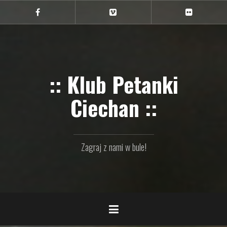
Przejdź
do
Ciechan
Ciechan
Ciechan
na
na
na
treści
FB
Vimeo
Flickr
:: Klub Petanki
Ciechan ::
Zagraj z nami w bule!