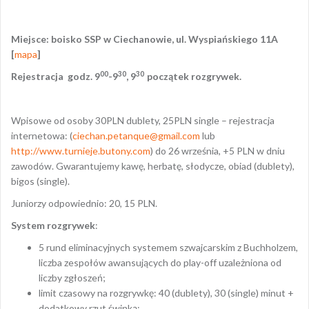
Miejsce: boisko SSP w Ciechanowie, ul. Wyspiańskiego 11A
[
mapa
]
00
30
30
Rejestracja godz. 9
-9
, 9
początek rozgrywek.
Wpisowe od osoby 30PLN dublety, 25PLN single – rejestracja
internetowa: (
ciechan.petanque@gmail.com
lub
http://www.turnieje.butony.com
) do 26 września, +5 PLN w dniu
zawodów. Gwarantujemy kawę, herbatę, słodycze, obiad (dublety),
bigos (single).
Juniorzy odpowiednio: 20, 15 PLN.
System rozgrywek
:
5 rund eliminacyjnych systemem szwajcarskim z Buchholzem,
liczba zespołów awansujących do play-off uzależniona od
liczby zgłoszeń;
limit czasowy na rozgrywkę: 40 (dublety), 30 (single) minut +
dodatkowy rzut świnką;