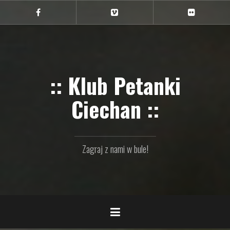
Przejdź
do
Ciechan
Ciechan
Ciechan
na
na
na
treści
FB
Vimeo
Flickr
:: Klub Petanki
Ciechan ::
Zagraj z nami w bule!