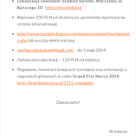
Lokalizacja zawodów:
Stadion Syrenki, Warszawa, ul.
Batorego 10
http://tiny.pl/qkqq1
Wpisowe 100 PLN od drużyny po uprzedniej rejestracji na
stronie internetowej:
http://www.turnieje.butony.com/petanque/reg/tournament
s.php
lub pocztą elektroniczną:
ciechan.petanque@gmail.com
– do 1 maja 2014.
Opłata bez rejestracji – 120 PLN od tripletu.
Regulamin, terminarz kolejnych turniejów oraz informacja o
nagrodach głównych w cyklu
Grand Prix Norco 2014
:
http://grandprixnorco.pl/1151-regulamin
Zapraszamy!
W imieniu