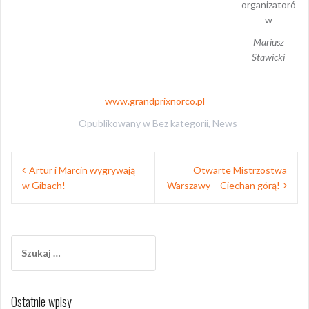
organizatoró
w
Mariusz
Stawicki
www.grandprixnorco.pl
Opublikowany w
Bez kategorii
,
News
Nawigacja
Artur i Marcin wygrywają
Otwarte Mistrzostwa
wpisu
w Gibach!
Warszawy – Ciechan górą!
Szukaj:
Ostatnie wpisy