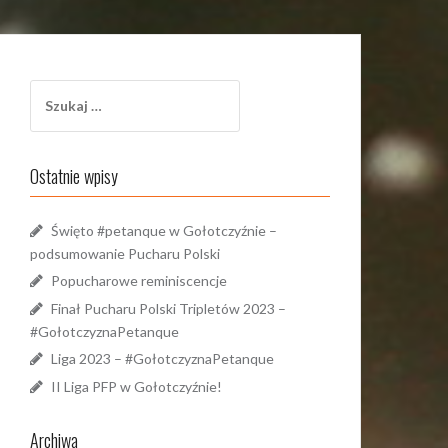
Szukaj:
Ostatnie wpisy
Święto #petanque w Gołotczyźnie –
podsumowanie Pucharu Polski
Popucharowe reminiscencje
Finał Pucharu Polski Tripletów 2023 –
#GołotczyznaPetanque
Liga 2023 – #GołotczyznaPetanque
II Liga PFP w Gołotczyźnie!
Archiwa