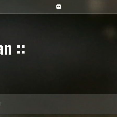
Ciechan
na
Flickr
n ::
T