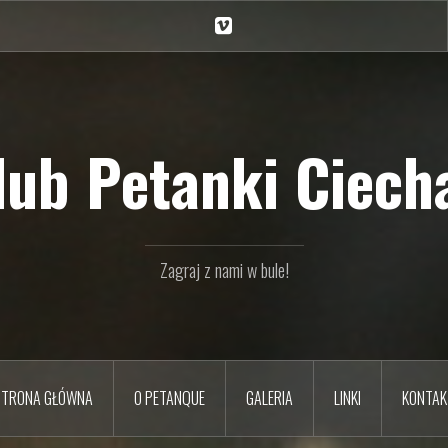
Ciechan
na
Vimeo
Klub Petanki Ciecha
Zagraj z nami w bule!
STRONA GŁÓWNA
O PETANQUE
GALERIA
LINKI
KONTAK