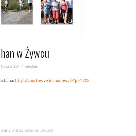
chan w Żywcu
 lipca 2014
ciechan
iechana:
http://sportowy-ciechanow.pl/?p=1705
owany w
Bez kategorii
,
News