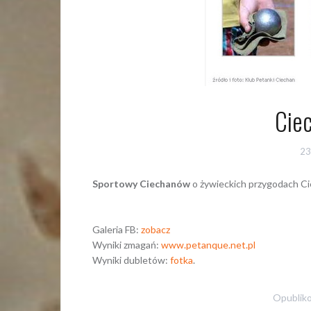
Cie
23
Sportowy Ciechanów
o żywieckich przygodach C
Galeria FB:
zobacz
Wyniki zmagań:
www.petanque.net.pl
Wyniki dubletów:
fotka
.
Opublik