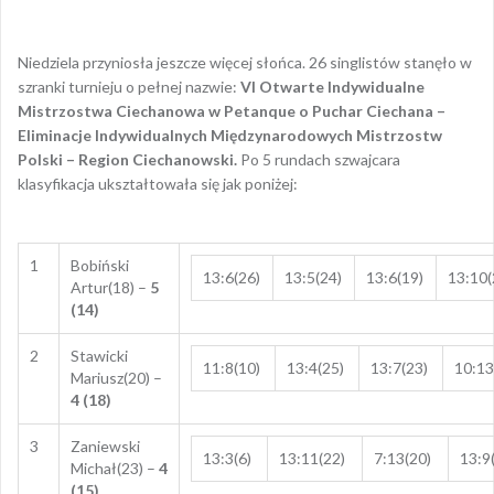
Niedziela przyniosła jeszcze więcej słońca. 26 singlistów stanęło w
szranki turnieju o pełnej nazwie:
VI Otwarte Indywidualne
Mistrzostwa Ciechanowa w Petanque o Puchar Ciechana –
Eliminacje Indywidualnych Międzynarodowych Mistrzostw
Polski – Region Ciechanowski.
Po 5 rundach szwajcara
klasyfikacja ukształtowała się jak poniżej:
1
Bobiński
13:6(26)
13:5(24)
13:6(19)
13:10(
Artur(18) –
5
(14)
2
Stawicki
11:8(10)
13:4(25)
13:7(23)
10:13
Mariusz(20) –
4 (18)
3
Zaniewski
13:3(6)
13:11(22)
7:13(20)
13:9
Michał(23) –
4
(15)