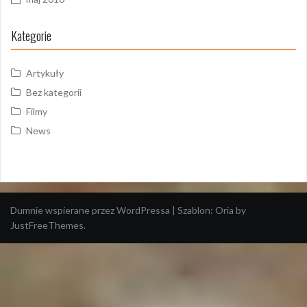
Kategorie
Artykuły
Bez kategorii
Filmy
News
Dumnie wspierane przez WordPressa
|
Szablon:
Oria
by
JustFreeThemes.