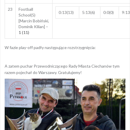
23
Football
0:13(13)
5:13(6)
0:0(0)
9:13
School(5)
[Marcin Bobiński,
Dominik Kilian] –
1 (11)
W fazie play-off padły następujące rozstrzygnięcia:
A zatem puchar Przewodniczącego Rady Miasta Ciechanów tym
razem pojechał do Warszawy. Gratulujemy!