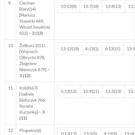
9
Ciechan
10:13(8)
13:7(18)
13:8(13)
13:
Biały(14)
[Mariusz
Stawicki 649,
Witold Smoliński
822] –
3 (13)
10
Żoliborz 2(11)
13:12(18)
4:13(1)
6:13(15)
13:5
[Wojciech
Olbrycht 878,
Zbigniew
Niemczyk 879] –
3 (12)
11
Kobitki(7)
5:13(12)
10:9(21)
13:3(23)
13:
[Izabela
Bieluczyk 766,
Renata
Kurzynka] –
3
(11)
12
Pingwiny(6)
0:13(17)
13:5(5)
9:13(9)
13:6(