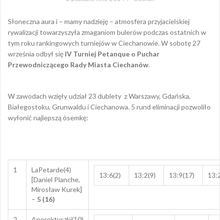
Słoneczna aura i – mamy nadzieję – atmosfera przyjacielskiej
rywalizacji towarzyszyła zmaganiom bulerów podczas ostatnich w
tym roku rankingowych turniejów w Ciechanowie. W sobotę 27
września odbył się
IV Turniej Petanque o Puchar
Przewodniczącego Rady Miasta Ciechanów
.
W zawodach wzięły udział 23 dublety z Warszawy, Gdańska,
Białegostoku, Grunwaldu i Ciechanowa. 5 rund eliminacji pozwoliło
wyłonić najlepszą ósemkę:
1
LaPetarde(4)
13:6(2)
13:2(9)
13:9(17)
13:
[Daniel Planche,
Mirosław Kurek]
–
5 (16)
2
Anorektyczki(10)