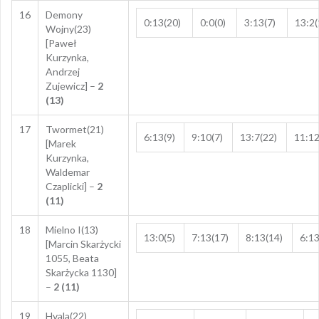
16
Demony
0:13(20)
0:0(0)
3:13(7)
13:2(
Wojny(23)
[Paweł
Kurzynka,
Andrzej
Zujewicz] –
2
(13)
17
Twormet(21)
6:13(9)
9:10(7)
13:7(22)
11:12
[Marek
Kurzynka,
Waldemar
Czaplicki] –
2
(11)
18
Mielno I(13)
13:0(5)
7:13(17)
8:13(14)
6:13
[Marcin Skarżycki
1055, Beata
Skarżycka 1130]
–
2 (11)
19
Hvala(22)