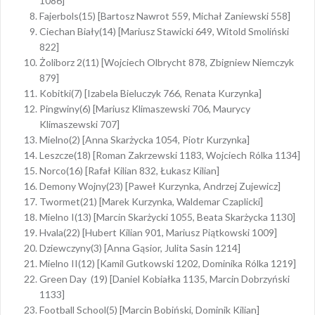
1086]
Fajerbols(15) [Bartosz Nawrot 559, Michał Zaniewski 558]
Ciechan Biały(14) [Mariusz Stawicki 649, Witold Smoliński
822]
Żoliborz 2(11) [Wojciech Olbrycht 878, Zbigniew Niemczyk
879]
Kobitki(7) [Izabela Bieluczyk 766, Renata Kurzynka]
Pingwiny(6) [Mariusz Klimaszewski 706, Maurycy
Klimaszewski 707]
Mielno(2) [Anna Skarżycka 1054, Piotr Kurzynka]
Leszcze(18) [Roman Zakrzewski 1183, Wojciech Rólka 1134]
Norco(16) [Rafał Kilian 832, Łukasz Kilian]
Demony Wojny(23) [Paweł Kurzynka, Andrzej Zujewicz]
Twormet(21) [Marek Kurzynka, Waldemar Czaplicki]
Mielno I(13) [Marcin Skarżycki 1055, Beata Skarżycka 1130]
Hvala(22) [Hubert Kilian 901, Mariusz Piątkowski 1009]
Dziewczyny(3) [Anna Gąsior, Julita Sasin 1214]
Mielno II(12) [Kamil Gutkowski 1202, Dominika Rólka 1219]
Green Day (19) [Daniel Kobiałka 1135, Marcin Dobrzyński
1133]
Football School(5) [Marcin Bobiński, Dominik Kilian]