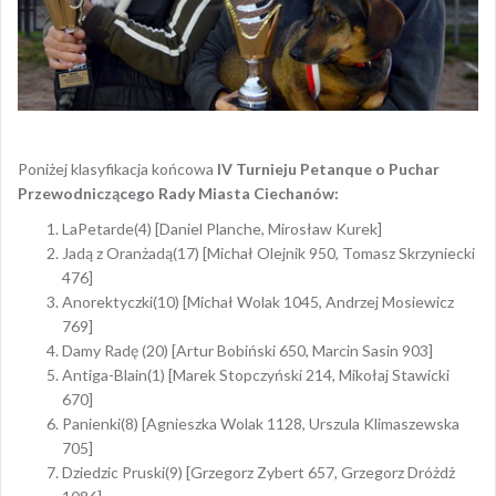
Poniżej klasyfikacja końcowa
IV Turnieju Petanque o Puchar
Przewodniczącego Rady Miasta Ciechanów:
LaPetarde(4) [Daniel Planche, Mirosław Kurek]
Jadą z Oranżadą(17) [Michał Olejnik 950, Tomasz Skrzyniecki
476]
Anorektyczki(10) [Michał Wolak 1045, Andrzej Mosiewicz
769]
Damy Radę (20) [Artur Bobiński 650, Marcin Sasin 903]
Antiga-Blain(1) [Marek Stopczyński 214, Mikołaj Stawicki
670]
Panienki(8) [Agnieszka Wolak 1128, Urszula Klimaszewska
705]
Dziedzic Pruski(9) [Grzegorz Zybert 657, Grzegorz Dróżdż