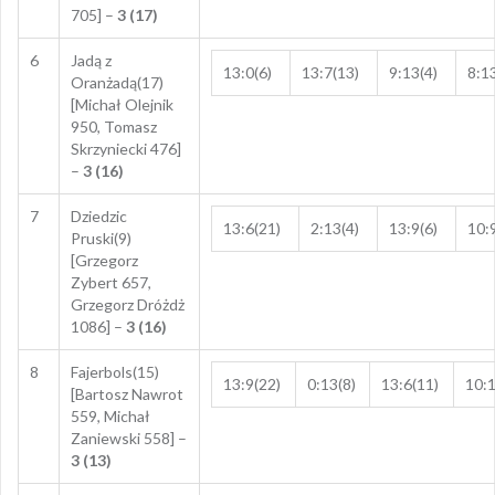
705] –
3 (17)
6
Jadą z
13:0(6)
13:7(13)
9:13(4)
8:1
Oranżadą(17)
[Michał Olejnik
950, Tomasz
Skrzyniecki 476]
–
3 (16)
7
Dziedzic
13:6(21)
2:13(4)
13:9(6)
10:
Pruski(9)
[Grzegorz
Zybert 657,
Grzegorz Dróżdż
1086] –
3 (16)
8
Fajerbols(15)
13:9(22)
0:13(8)
13:6(11)
10:1
[Bartosz Nawrot
559, Michał
Zaniewski 558] –
3 (13)