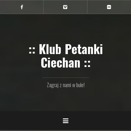
Przejdź
do
Ciechan
Ciechan
Ciechan
na
na
na
treści
FB
Vimeo
Flickr
:: Klub Petanki
Ciechan ::
Zagraj z nami w bule!