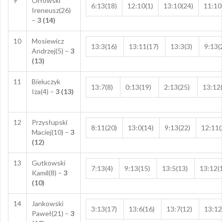
9
Orłowski
6:13(18)
12:10(1)
13:10(24)
11:10
Ireneusz(26)
–
3 (14)
10
Mosiewicz
13:3(16)
13:11(17)
13:3(3)
9:13(
Andrzej(5) –
3
(13)
11
Bieluczyk
13:7(8)
0:13(19)
2:13(25)
13:12
Iza(4) –
3 (13)
12
Przysłupski
8:11(20)
13:0(14)
9:13(22)
12:11(
Maciej(10) –
3
(12)
13
Gutkowski
7:13(4)
9:13(15)
13:5(13)
13:12(
Kamil(8) –
3
(10)
14
Jankowski
3:13(17)
13:6(16)
13:7(12)
13:12
Paweł(21) –
3