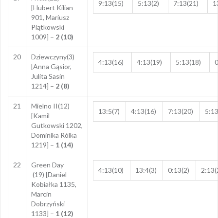
9:13(15)
5:13(2)
7:13(21)
1
[Hubert Kilian
901, Mariusz
Piątkowski
1009] –
2 (10)
20
Dziewczyny(3)
4:13(16)
4:13(19)
5:13(18)
0
[Anna Gąsior,
Julita Sasin
1214] –
2 (8)
21
Mielno II(12)
13:5(7)
4:13(16)
7:13(20)
5:13
[Kamil
Gutkowski 1202,
Dominika Rólka
1219] –
1 (14)
22
Green Day
4:13(10)
13:4(3)
0:13(2)
2:13(
(19) [Daniel
Kobiałka 1135,
Marcin
Dobrzyński
1133] –
1 (12)