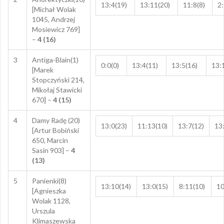
13:4(19)
13:11(20)
11:8(8)
2:
[Michał Wolak
1045, Andrzej
Mosiewicz 769]
–
4 (16)
3
Antiga-Blain(1)
0:0(0)
13:4(11)
13:5(16)
13:
[Marek
Stopczyński 214,
Mikołaj Stawicki
670] –
4 (15)
4
Damy Radę (20)
13:0(23)
11:13(10)
13:7(12)
13
[Artur Bobiński
650, Marcin
Sasin 903] –
4
(13)
5
Panienki(8)
13:10(14)
13:0(15)
8:11(10)
10
[Agnieszka
Wolak 1128,
Urszula
Klimaszewska