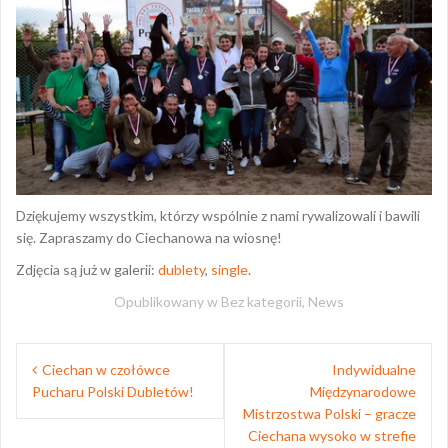
Dziękujemy wszystkim, którzy wspólnie z nami rywalizowali i bawili
się. Zapraszamy do Ciechanowa na wiosnę!
Zdjęcia są już w galerii:
dublety
,
single
.
Opublikowany w
Bez kategorii
,
News
Nawigacja
Ciechan w czołówce
Indywidualne
wpisu
Pucharu Polski Dubletów!
Międzynarodowe
Mistrzostwa Polski – gracze
Ciechana wysoko w strefie