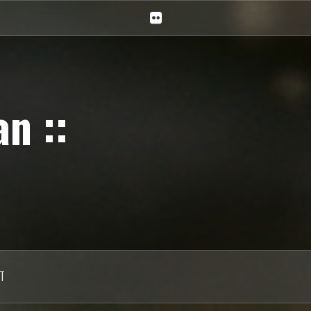
Ciechan
na
Flickr
n ::
T