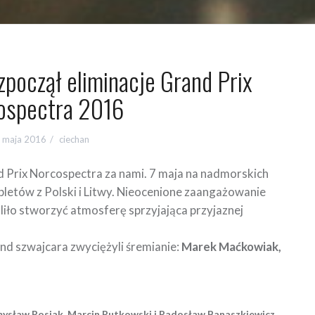
począł eliminacje Grand Prix
ospectra 2016
 maja 2016
ciechan
Prix Norcospectra za nami. 7 maja na nadmorskich
pletów z Polski i Litwy. Nieocenione zaangażowanie
iło stworzyć atmosferę sprzyjająca przyjaznej
nd szwajcara zwyciężyli śremianie:
Marek Maćkowiak,
ysław Rosiak, Marcin Rutkowski i Radosław Banaszkiewicz.