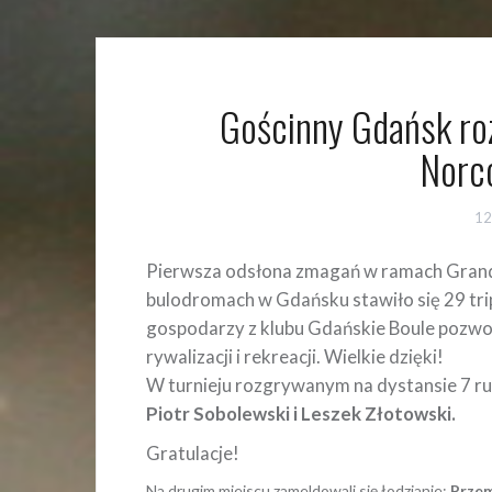
Gościnny Gdańsk roz
Norc
12
Pierwsza odsłona zmagań w ramach Grand 
bulodromach w Gdańsku stawiło się 29 tri
gospodarzy z klubu Gdańskie Boule pozwol
rywalizacji i rekreacji. Wielkie dzięki!
W turnieju rozgrywanym na dystansie 7 ru
Piotr Sobolewski i Leszek Złotowski.
Gratulacje!
Na drugim miejscu zameldowali się łodzianie:
Przem