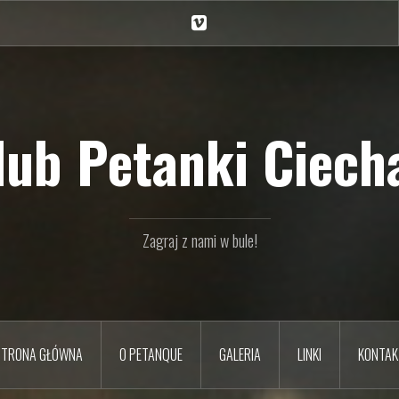
Ciechan
na
Vimeo
Klub Petanki Ciecha
Zagraj z nami w bule!
STRONA GŁÓWNA
O PETANQUE
GALERIA
LINKI
KONTAK