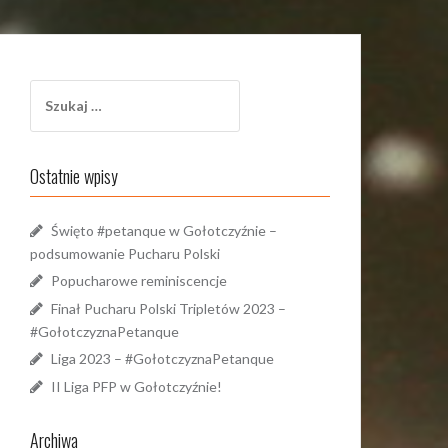
Szukaj:
Ostatnie wpisy
Święto #petanque w Gołotczyźnie –
podsumowanie Pucharu Polski
Popucharowe reminiscencje
Finał Pucharu Polski Tripletów 2023 –
#GołotczyznaPetanque
Liga 2023 – #GołotczyznaPetanque
II Liga PFP w Gołotczyźnie!
Archiwa