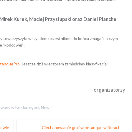
Mirek Kurek, Maciej Przysłupski oraz Daniel Planche
rty towarzyszyła wszystkim uczestnikom do końca zmagań, o czym
ce "końcowej":
tanquePro
. Jeszcze dziś wieczorem zamieścimy klasyfikację i
– organizatorzy
owany w
Bez kategorii
,
News
nowie
Ciechanowianie grali w petanque w Borach