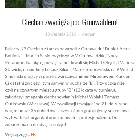
Ciechan zwycięża pod Grunwaldem!
18 sierpnia 2016
ciechan
Bulerzy KP Ciechan z tarczą powrócili z Grunwaldu! Dublet Artur
Bobiński – Marcin Sasin zwyciężył w V Grunwaldzkiej Nocy
Petanque. Na piątej pozycji zameldowali się Michał Olejnik i Mariusz
Stawicki, na siódmej Łukasz Kilian i Marek Stopczyński, na 9 Witold
Smoliński grający w parze z warszawianinem Mirosławem Kurkiem.
Ci ostatni zwciężyli tym samym w pucharze "B". Trzy oczka niżej,
czyli na czwartym miejscu grupy "B" (12 lokata w turnieju),
zakończyli zmagania ciechanowianin Michał Wolak i Tomasz
Gutkowski (Warszawa). W rywalizacji trwającej od 21. do 6. rano
wzięło udział 36 dubletów. Uczestnikom gratulujemy sukcesów i
wytrwałości, organizatorom pomysłu i profesjonalizmu. Do
zobaczenia na 6. edycji turnieju!
Więcej zdjęć:
FB