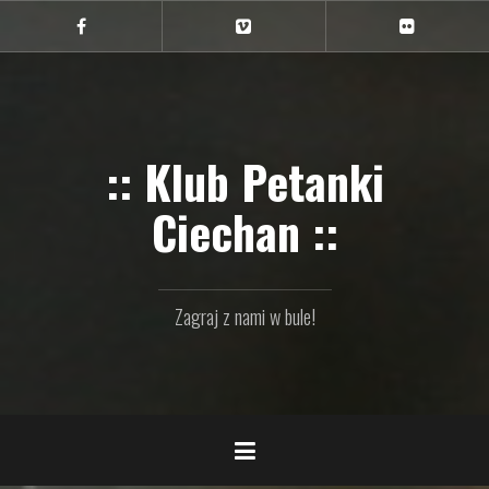
Przejdź
do
Ciechan
Ciechan
Ciechan
na
na
na
treści
FB
Vimeo
Flickr
:: Klub Petanki
Ciechan ::
Zagraj z nami w bule!