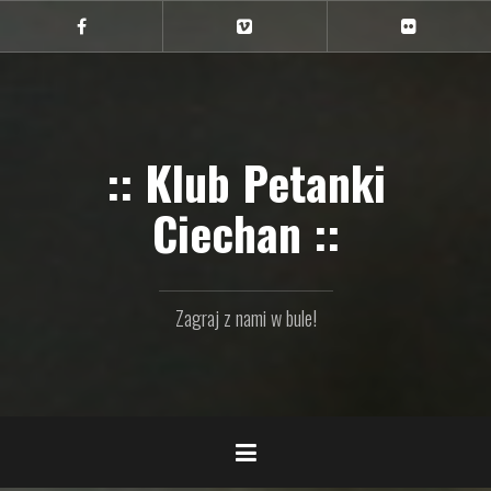
Przejdź
do
Ciechan
Ciechan
Ciechan
na
na
na
treści
FB
Vimeo
Flickr
:: Klub Petanki
Ciechan ::
Zagraj z nami w bule!