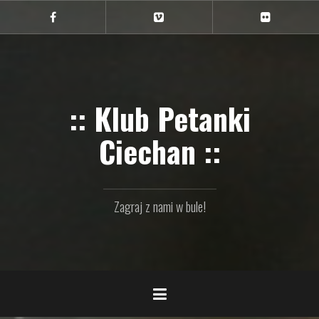
Przejdź
do
Ciechan
Ciechan
Ciechan
na
na
na
treści
FB
Vimeo
Flickr
:: Klub Petanki
Ciechan ::
Zagraj z nami w bule!