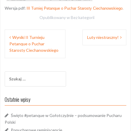
Wersja pdf:
III Turniej Petanque o Puchar Starosty Ciechanowskiego
.
Opublikowany w
Bez kategorii
Nawigacja
Wyniki II Turnieju
Luty niestraszny!
wpisu
Petanque o Puchar
Starosty Ciechanowskiego
Szukaj:
Ostatnie wpisy
Święto #petanque w Gołotczyźnie – podsumowanie Pucharu
Polski
Popucharowe reminiscencje