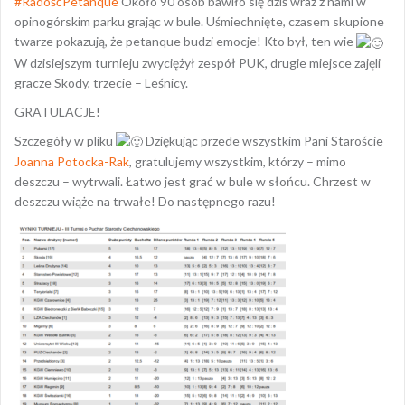
#RadośćPetanque
Około 90 osób bawiło się dziś wraz z nami w
opinogórskim parku grając w bule. Uśmiechnięte, czasem skupione
twarze pokazują, że petanque budzi emocje! Kto był, ten wie
W dzisiejszym turnieju zwyciężył zespół PUK, drugie miejsce zajęli
gracze Skody, trzecie – Leśnicy.
GRATULACJE!
Szczegóły w pliku
Dziękując przede wszystkim Pani Staroście
Joanna Potocka-Rak
, gratulujemy wszystkim, którzy – mimo
deszczu – wytrwali. Łatwo jest grać w bule w słońcu. Chrzest w
deszczu wiąże na trwałe! Do następnego razu!