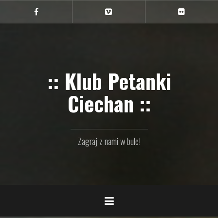
Przejdź
do
Ciechan
Ciechan
Ciechan
na
na
na
treści
FB
Vimeo
Flickr
:: Klub Petanki
Ciechan ::
Zagraj z nami w bule!