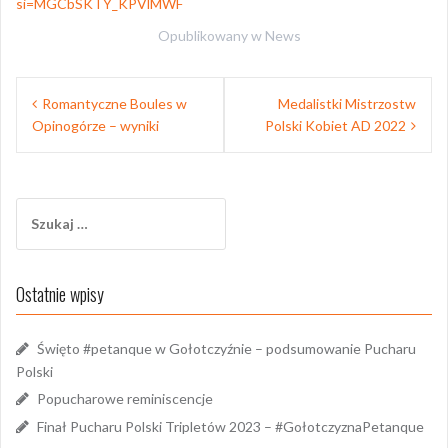
si=MGCbSKTY_KPVlMWF
Opublikowany w
News
Nawigacja
Romantyczne Boules w
Medalistki Mistrzostw
wpisu
Opinogórze – wyniki
Polski Kobiet AD 2022
Szukaj:
Ostatnie wpisy
Święto #petanque w Gołotczyźnie – podsumowanie Pucharu
Polski
Popucharowe reminiscencje
Finał Pucharu Polski Tripletów 2023 – #GołotczyznaPetanque