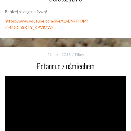
Poniżej relacja na żywo!
https://www.youtube.com/live/t1vENkiFHJM?
si=MGCbSKTY_KPVlMWF
22 lipca 2015
Filmy
Petanque z uśmiechem