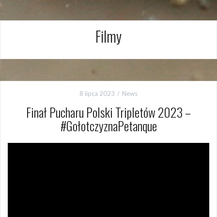
Filmy
8 lipca 2023
News
Finał Pucharu Polski Tripletów 2023 –
#GołotczyznaPetanque