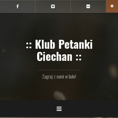
Przejdź
do
Ciechan
Ciechan
Ciechan
na
na
na
treści
FB
Vimeo
Flickr
:: Klub Petanki
Ciechan ::
Zagraj z nami w bule!